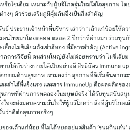
หรือโซเดียม เหมาะกับผู้บริโภครุ่นใหม่ใส่ใจสุขภาพ โดย
างๆ ตัวช่วยเสริมภูมิคุ้มกันจึงเป็นสิ่งสำคัญ
พันธ์ ประธานเจ้าหน้าที่บริหาร เล่าว่า “เถ้าแก่น้อยใ
ของคนไทยมาโดยตลอด ตลอด 2 ปีกว่าที่ผ่านมา ร่วมทุนกับ
ลี้ยงไมซีเลียมถั่งเช่าสีทอง ที่มีสารสำคัญ (Active in
กการวิจัยนี้ คนส่วนใหญ่ยังไม่ค่อยทราบว่า ไมซีเลียม
นทานให้กับร่างกายได้เป็นอย่างดี สิทธิบัตร Immune up
ัตกรรมด้านสุขภาพ เรามองว่า สุขภาพที่ดีเริ่มต้นจากระบบ
ดุล และลำไส้ที่แข็งแรง และสาร ImmuneUp คือผลผลิตขอ
ขภาพที่ผ่านการทดลองในมนุษย์จริง ได้รับทุนสนับสนุ
ใจจะส่งมอบความมั่นใจให้ผู้บริโภคว่า สิ่งที่ผู้บริโภค
ั่นว่าดีต่อสุขภาพจริงๆ
เถ้าแก่น้อย ที่ไม่ได้หยุดอยู่แค่สินค้า ‘ขนมกินเล่น’ แ