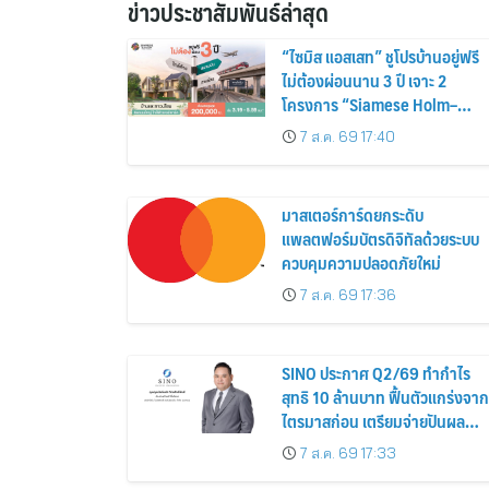
ข่าวประชาสัมพันธ์ล่าสุด
“ไซมิส แอสเสท” ชูโปรบ้านอยู่ฟรี
ไม่ต้องผ่อนนาน 3 ปี เจาะ 2
โครงการ “Siamese Holm–
Siamese Blossom” พร้อม
7 ส.ค. 69 17:40
ส่วนลดและสิทธิพิเศษถึง 31
สิงหาคม 2569
มาสเตอร์การ์ดยกระดับ
แพลตฟอร์มบัตรดิจิทัลด้วยระบบ
ควบคุมความปลอดภัยใหม่
7 ส.ค. 69 17:36
SINO ประกาศ Q2/69 ทำกำไร
สุทธิ 10 ล้านบาท ฟื้นตัวแกร่งจาก
ไตรมาสก่อน เตรียมจ่ายปันผล
ระหว่างกาล 0.014423 บาทต่อหุ้
7 ส.ค. 69 17:33
ครึ่งปีหลังมุ่งเติบโตต่อเนื่อง