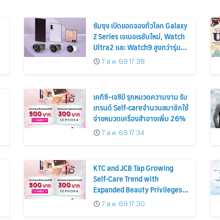
ซัมซุง เปิดยอดจองทั่วโลก Galaxy
Z Series เจเนอเรชันใหม่, Watch
Ultra2 และ Watch9 สูงกว่ารุ่น
ก่อนหน้ากว่า 30%
7 ส.ค. 69 17:38
เคทีซี–เจซีบี รุกหมวดความงาม รับ
เทรนด์ Self-careจำนวนสมาชิกใช้
จ่ายหมวดเครื่องสำอางเพิ่ม 26%
7 ส.ค. 69 17:34
KTC and JCB Tap Growing
Self-Care Trend with
Expanded Beauty Privileges
น
Number of KTC JCB
7 ส.ค. 69 17:30
Cardmembers Spending on