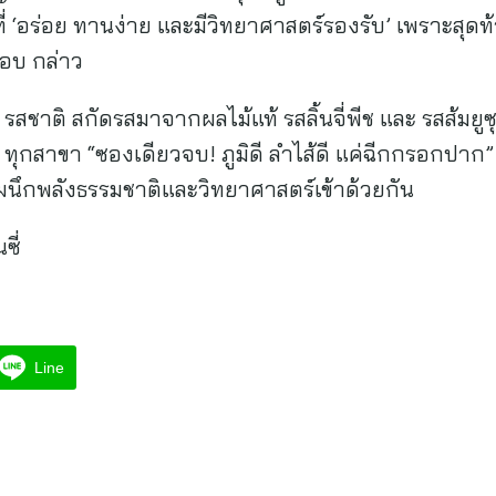
ี่ ‘อร่อย ทานง่าย และมีวิทยาศาสตร์รองรับ’ เพราะสุดท
๊อบ กล่าว
สชาติ สกัดรสมาจากผลไม้แท้ รสลิ้นจี่พีช และ รสส้มย
 ทุกสาขา “ซองเดียวจบ! ภูมิดี ลำไส้ดี แค่ฉีกกรอกปาก” 
ี่ผนึกพลังธรรมชาติและวิทยาศาสตร์เข้าด้วยกัน
ซี่
Line