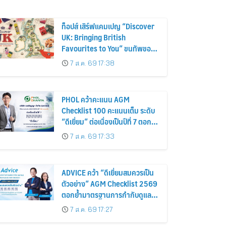
ท็อปส์ เสิร์ฟแคมเปญ “Discover
UK: Bringing British
Favourites to You” ขนทัพของ
อร่อยและไอเท็มฮิตจากสหราช
7 ส.ค. 69 17:38
อาณาจักร ส่งตรงถึงมือตั้งแต่วัน
นี้ – 18 สิงหาคมนี้
PHOL คว้าคะแนน AGM
Checklist 100 คะแนนเต็ม ระดับ
“ดีเยี่ยม” ต่อเนื่องเป็นปีที่ 7 ตอกย้ำ
การดำเนินธุรกิจตามหลักธรรมาภิ
7 ส.ค. 69 17:33
บาล โปร่งใส สร้างความเชื่อมั่นผู้
ถือหุ้น
ADVICE คว้า “ดีเยี่ยมสมควรเป็น
ตัวอย่าง” AGM Checklist 2569
ตอกย้ำมาตรฐานการกำกับดูแล
กิจการที่ดี
7 ส.ค. 69 17:27