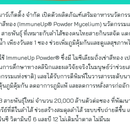
์มาร์เก็ตติ้ง จำกัด เปิดตัวผลิตภัณฑ์เสริมอาหารนวัตกร
เช่าสีทอง (ImmuneUp® Powder Mycelium) นวัตกรรมแร
 8 สายพันธุ์ ที่เหมาะกับลำไส้ของคนไทยสายกินรสจัด 
้ำ เพียงวันละ 1 ซอง ช่วยเพิ่มภูมิคุ้มกันและดูแลสุขภ
 ImmuneUp Powder® ซึ่งมี ไมซีเลียมถั่งเช่าสีทอง เป
่านการศึกษาทางคลินิกและผลวิจัยจริงในมนุษย์ว่าช่วยเสริ
ตกรรมแห่งชาติ) และได้รับการตีพิมพ์ในวารสารระดับนา
ุ้นภูมิคุ้มกัน ลดอาการภูมิแพ้ และลดการหลั่งสารก่ออั
 8 สายพันธุ์ใหม่ จำนวน 20,000 ล้านตัวต่อซอง ที่พัฒ
์ที่ดีในลำไส้ ช่วยสร้างสมดุลลำไส้ ระบบขับถ่ายดีขึ้น แล
นซี วิตามินบี 6 และบี 12 ไม่เติมน้ำตาล ไม่มีนม