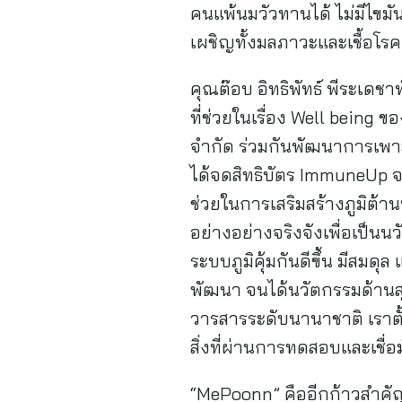
คนแพ้นมวัวทานได้ ไม่มีไขมัน
เผชิญทั้งมลภาวะและเชื้อโรคต่
คุณต๊อบ อิทธิพัทธ์ พีระเดชา
ที่ช่วยในเรื่อง Well being 
จํากัด ร่วมกันพัฒนาการเพาะเ
ได้จดสิทธิบัตร ImmuneUp จา
ช่วยในการเสริมสร้างภูมิต้า
อย่างอย่างจริงจังเพื่อเป็นนว
ระบบภูมิคุ้มกันดีขึ้น มีสม
พัฒนา จนได้นวัตกรรมด้านสุ
วารสารระดับนานาชาติ เราตั้ง
สิ่งที่ผ่านการทดสอบและเชื่อม
“MePoonn” คืออีกก้าวสำคัญของ