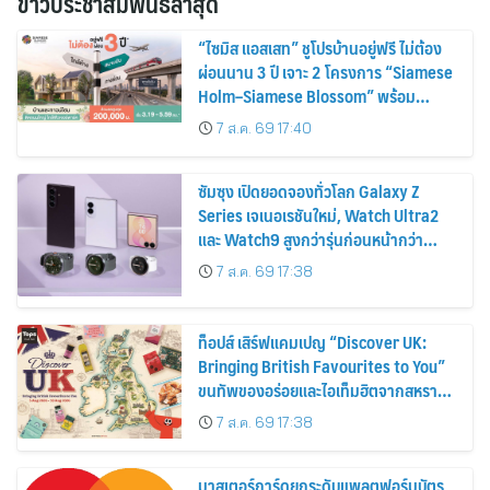
ข่าวประชาสัมพันธ์ล่าสุด
“ไซมิส แอสเสท” ชูโปรบ้านอยู่ฟรี ไม่ต้อง
ผ่อนนาน 3 ปี เจาะ 2 โครงการ “Siamese
Holm–Siamese Blossom” พร้อม
ส่วนลดและสิทธิพิเศษถึง 31 สิงหาคม
7 ส.ค. 69 17:40
2569
ซัมซุง เปิดยอดจองทั่วโลก Galaxy Z
Series เจเนอเรชันใหม่, Watch Ultra2
และ Watch9 สูงกว่ารุ่นก่อนหน้ากว่า
30%
7 ส.ค. 69 17:38
ท็อปส์ เสิร์ฟแคมเปญ “Discover UK:
Bringing British Favourites to You”
ขนทัพของอร่อยและไอเท็มฮิตจากสหราช
อาณาจักร ส่งตรงถึงมือตั้งแต่วันนี้ – 18
7 ส.ค. 69 17:38
สิงหาคมนี้
มาสเตอร์การ์ดยกระดับแพลตฟอร์มบัตร