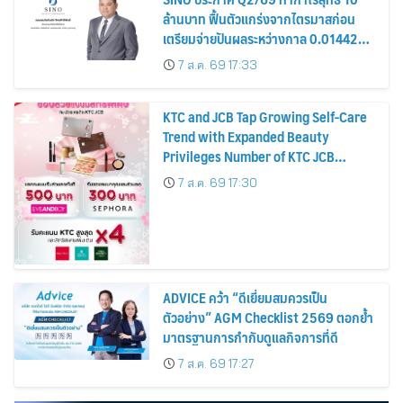
ล้านบาท ฟื้นตัวแกร่งจากไตรมาสก่อน
เตรียมจ่ายปันผลระหว่างกาล 0.014423
บาทต่อหุ้น ครึ่งปีหลังมุ่งเติบโตต่อเนื่อง
7 ส.ค. 69 17:33
KTC and JCB Tap Growing Self-Care
Trend with Expanded Beauty
Privileges Number of KTC JCB
Cardmembers Spending on
7 ส.ค. 69 17:30
Cosmetics Rises 26%
ADVICE คว้า “ดีเยี่ยมสมควรเป็น
ตัวอย่าง” AGM Checklist 2569 ตอกย้ำ
มาตรฐานการกำกับดูแลกิจการที่ดี
7 ส.ค. 69 17:27