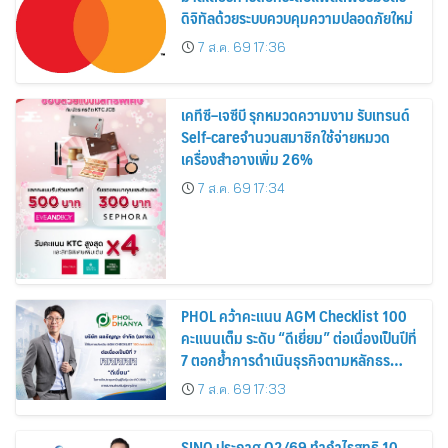
ดิจิทัลด้วยระบบควบคุมความปลอดภัยใหม่
7 ส.ค. 69 17:36
เคทีซี–เจซีบี รุกหมวดความงาม รับเทรนด์
Self-careจำนวนสมาชิกใช้จ่ายหมวด
เครื่องสำอางเพิ่ม 26%
7 ส.ค. 69 17:34
PHOL คว้าคะแนน AGM Checklist 100
คะแนนเต็ม ระดับ “ดีเยี่ยม” ต่อเนื่องเป็นปีที่
7 ตอกย้ำการดำเนินธุรกิจตามหลักธร
รมาภิบาล โปร่งใส สร้างความเชื่อมั่นผู้ถือ
7 ส.ค. 69 17:33
หุ้น
SINO ประกาศ Q2/69 ทำกำไรสุทธิ 10