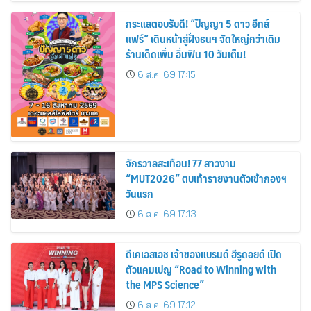
กระแสตอบรับดี! “ปัญญา 5 ดาว อีทส์
แฟร์” เดินหน้าสู่ฝั่งธนฯ จัดใหญ่กว่าเดิม
ร้านเด็ดเพิ่ม อิ่มฟิน 10 วันเต็ม!
6 ส.ค. 69 17:15
จักรวาลสะเทือน! 77 สาวงาม
“MUT2026” ตบเท้ารายงานตัวเข้ากองฯ
วันแรก
6 ส.ค. 69 17:13
ดีเคเอสเอช เจ้าของแบรนด์ ฮีรูดอยด์ เปิด
ตัวแคมเปญ “Road to Winning with
the MPS Science”
6 ส.ค. 69 17:12