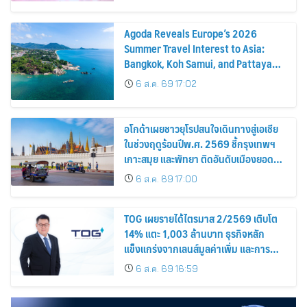
Agoda Reveals Europe’s 2026
Summer Travel Interest to Asia:
Bangkok, Koh Samui, and Pattaya
Among the Top Cities
6 ส.ค. 69 17:02
อโกด้าเผยชาวยุโรปสนใจเดินทางสู่เอเชีย
ในช่วงฤดูร้อนปีพ.ศ. 2569 ชี้กรุงเทพฯ
เกาะสมุย และพัทยา ติดอันดับเมืองยอด
นิยม
6 ส.ค. 69 17:00
TOG เผยรายได้ไตรมาส 2/2569 เติบโต
14% แตะ 1,003 ล้านบาท ธุรกิจหลัก
แข็งแกร่งจากเลนส์มูลค่าเพิ่ม และการ
ขยายตลาดต่างประเทศ พร้อมเดินหน้า
6 ส.ค. 69 16:59
ลงทุนเพื่อการเติบโตระยะยาว