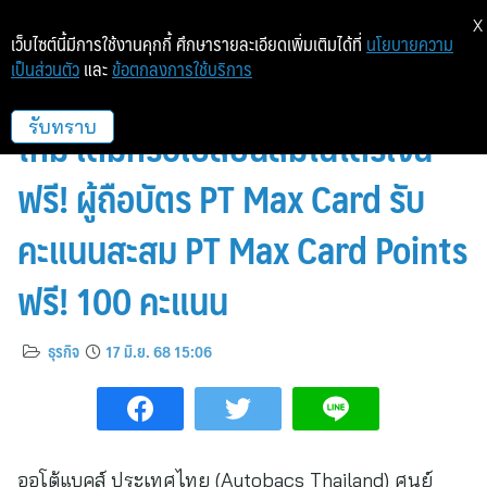
X
เว็บไซต์นี้มีการใช้งานคุกกี้ ศึกษารายละเอียดเพิ่มเติมได้ที่
นโยบายความ
เป็นส่วนตัว
และ
ข้อตกลงการใช้บริการ
ออโต้แบคส์จัดเต็ม! สำหรับลูกค้า
ใหม่ เติมหรือเปลี่ยนลมไนโตรเจน
รับทราบ
ฟรี! ผู้ถือบัตร PT Max Card รับ
คะแนนสะสม PT Max Card Points
ฟรี! 100 คะแนน
ธุรกิจ
17 มิ.ย. 68 15:06
ออโต้แบคส์ ประเทศไทย (Autobacs Thailand) ศูนย์