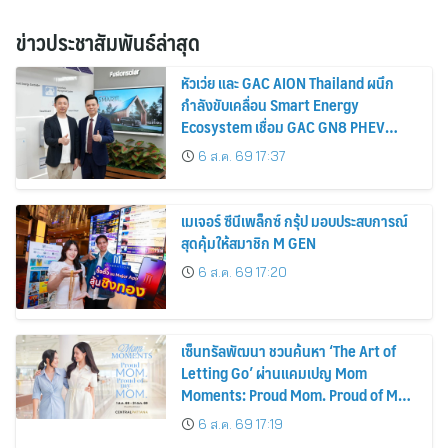
ข่าวประชาสัมพันธ์ล่าสุด
หัวเว่ย และ GAC AION Thailand ผนึก
กำลังขับเคลื่อน Smart Energy
Ecosystem เชื่อม GAC GN8 PHEV
รถยนต์ MPV ระดับพรีเมียม เข้ากับ
6 ส.ค. 69 17:37
พลังงานแสงอาทิตย์ภายในบ้าน
เมเจอร์ ซีนีเพล็กซ์ กรุ้ป มอบประสบการณ์
สุดคุ้มให้สมาชิก M GEN
6 ส.ค. 69 17:20
เซ็นทรัลพัฒนา ชวนค้นหา ‘The Art of
Letting Go’ ผ่านแคมเปญ Mom
Moments: Proud Mom. Proud of My
Mom.
6 ส.ค. 69 17:19