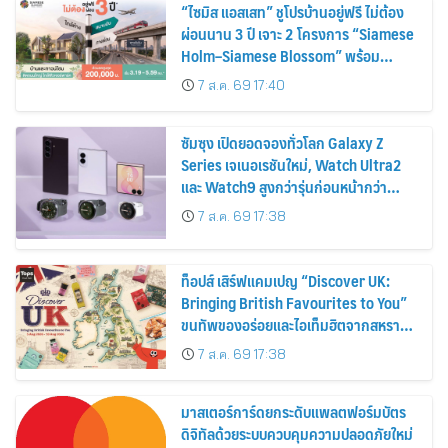
“ไซมิส แอสเสท” ชูโปรบ้านอยู่ฟรี ไม่ต้อง
ผ่อนนาน 3 ปี เจาะ 2 โครงการ “Siamese
Holm–Siamese Blossom” พร้อม
ส่วนลดและสิทธิพิเศษถึง 31 สิงหาคม
7 ส.ค. 69 17:40
2569
ซัมซุง เปิดยอดจองทั่วโลก Galaxy Z
Series เจเนอเรชันใหม่, Watch Ultra2
และ Watch9 สูงกว่ารุ่นก่อนหน้ากว่า
30%
7 ส.ค. 69 17:38
ท็อปส์ เสิร์ฟแคมเปญ “Discover UK:
Bringing British Favourites to You”
ขนทัพของอร่อยและไอเท็มฮิตจากสหราช
อาณาจักร ส่งตรงถึงมือตั้งแต่วันนี้ – 18
7 ส.ค. 69 17:38
สิงหาคมนี้
มาสเตอร์การ์ดยกระดับแพลตฟอร์มบัตร
ดิจิทัลด้วยระบบควบคุมความปลอดภัยใหม่