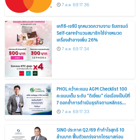
7 ส.ค. 69 17:36
เคทีซี–เจซีบี รุกหมวดความงาม รับเทรนด์
Self-careจำนวนสมาชิกใช้จ่ายหมวด
เครื่องสำอางเพิ่ม 26%
7 ส.ค. 69 17:34
PHOL คว้าคะแนน AGM Checklist 100
คะแนนเต็ม ระดับ “ดีเยี่ยม” ต่อเนื่องเป็นปีที่
7 ตอกย้ำการดำเนินธุรกิจตามหลักธร
รมาภิบาล โปร่งใส สร้างความเชื่อมั่นผู้ถือ
7 ส.ค. 69 17:33
หุ้น
SINO ประกาศ Q2/69 ทำกำไรสุทธิ 10
ล้านบาท ฟื้นตัวแกร่งจากไตรมาสก่อน