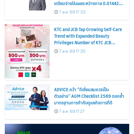
เตรียมจ่ายปันผลระหว่างกาล 0.014423
บาทต่อหุ้น ครึ่งปีหลังมุ่งเติบโตต่อเนื่อง
7 ส.ค. 69 17:33
KTC and JCB Tap Growing Self-Care
Trend with Expanded Beauty
Privileges Number of KTC JCB
Cardmembers Spending on
7 ส.ค. 69 17:30
Cosmetics Rises 26%
ADVICE คว้า “ดีเยี่ยมสมควรเป็น
ตัวอย่าง” AGM Checklist 2569 ตอกย้ำ
มาตรฐานการกำกับดูแลกิจการที่ดี
7 ส.ค. 69 17:27