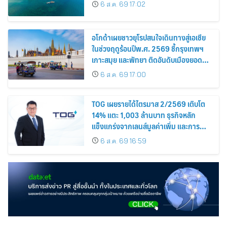
Among the Top Cities
6 ส.ค. 69 17:02
อโกด้าเผยชาวยุโรปสนใจเดินทางสู่เอเชีย
ในช่วงฤดูร้อนปีพ.ศ. 2569 ชี้กรุงเทพฯ
เกาะสมุย และพัทยา ติดอันดับเมืองยอด
นิยม
6 ส.ค. 69 17:00
TOG เผยรายได้ไตรมาส 2/2569 เติบโต
14% แตะ 1,003 ล้านบาท ธุรกิจหลัก
แข็งแกร่งจากเลนส์มูลค่าเพิ่ม และการ
ขยายตลาดต่างประเทศ พร้อมเดินหน้า
6 ส.ค. 69 16:59
ลงทุนเพื่อการเติบโตระยะยาว