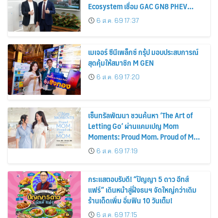
Ecosystem เชื่อม GAC GN8 PHEV
รถยนต์ MPV ระดับพรีเมียม เข้ากับ
6 ส.ค. 69 17:37
พลังงานแสงอาทิตย์ภายในบ้าน
เมเจอร์ ซีนีเพล็กซ์ กรุ้ป มอบประสบการณ์
สุดคุ้มให้สมาชิก M GEN
6 ส.ค. 69 17:20
เซ็นทรัลพัฒนา ชวนค้นหา ‘The Art of
Letting Go’ ผ่านแคมเปญ Mom
Moments: Proud Mom. Proud of My
Mom.
6 ส.ค. 69 17:19
กระแสตอบรับดี! “ปัญญา 5 ดาว อีทส์
แฟร์” เดินหน้าสู่ฝั่งธนฯ จัดใหญ่กว่าเดิม
ร้านเด็ดเพิ่ม อิ่มฟิน 10 วันเต็ม!
6 ส.ค. 69 17:15