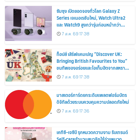
ซัมซุง เปิดยอดจองทั่วโลก Galaxy Z
Series เจเนอเรชันใหม่, Watch Ultra2
และ Watch9 สูงกว่ารุ่นก่อนหน้ากว่า
30%
7 ส.ค. 69 17:38
ท็อปส์ เสิร์ฟแคมเปญ “Discover UK:
Bringing British Favourites to You”
ขนทัพของอร่อยและไอเท็มฮิตจากสหราช
อาณาจักร ส่งตรงถึงมือตั้งแต่วันนี้ – 18
7 ส.ค. 69 17:38
สิงหาคมนี้
มาสเตอร์การ์ดยกระดับแพลตฟอร์มบัตร
ดิจิทัลด้วยระบบควบคุมความปลอดภัยใหม่
7 ส.ค. 69 17:36
เคทีซี–เจซีบี รุกหมวดความงาม รับเทรนด์
Self-careจำนวนสมาชิกใช้จ่ายหมวด