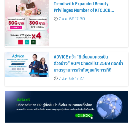
Trend with Expanded Beauty
Privileges Number of KTC JCB
Cardmembers Spending on
7 ส.ค. 69 17:30
Cosmetics Rises 26%
ADVICE คว้า “ดีเยี่ยมสมควรเป็น
ตัวอย่าง” AGM Checklist 2569 ตอกย้ำ
มาตรฐานการกำกับดูแลกิจการที่ดี
7 ส.ค. 69 17:27