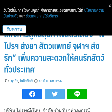
X
เว็บไซต์นี้มีการใช้งานคุกกี้ ศึกษารายละเอียดเพิ่มเติมได้ที่
นโยบายความ
เป็นส่วนตัว
และ
ข้อตกลงการใช้บริการ
จุฬาฯ – ไปรษณีย์ไทย เปิดมิติใหม่
แห่งการดูแลสุขภาพสัตว์เลี้ยง “พี่
รับทราบ
ไปรฯ ส่งยา สัตวแพทย์ จุฬาฯ ส่ง
รัก” เพิ่มความสะดวกให้คนรักสัตว์
ทั่วประเทศ
ธุรกิจ
,
โลจิสติกส์
13 มิ.ย. 68 9:54
บริษัท ไปรษณีย์ไทย จำกัด ร่วมกับ จุฬาลงกรณ์