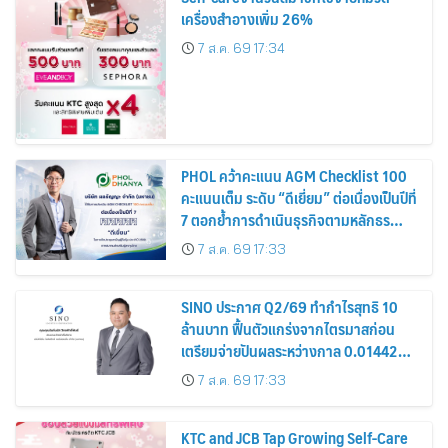
เครื่องสำอางเพิ่ม 26%
7 ส.ค. 69 17:34
PHOL คว้าคะแนน AGM Checklist 100
คะแนนเต็ม ระดับ “ดีเยี่ยม” ต่อเนื่องเป็นปีที่
7 ตอกย้ำการดำเนินธุรกิจตามหลักธร
รมาภิบาล โปร่งใส สร้างความเชื่อมั่นผู้ถือ
7 ส.ค. 69 17:33
หุ้น
SINO ประกาศ Q2/69 ทำกำไรสุทธิ 10
ล้านบาท ฟื้นตัวแกร่งจากไตรมาสก่อน
เตรียมจ่ายปันผลระหว่างกาล 0.014423
บาทต่อหุ้น ครึ่งปีหลังมุ่งเติบโตต่อเนื่อง
7 ส.ค. 69 17:33
KTC and JCB Tap Growing Self-Care