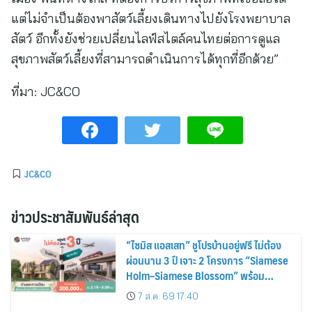
แต่ไม่จำเป็นต้องพาสัตว์เลี้ยงเดินทางไปยังโรงพยาบาล
สัตว์ อีกทั้งยังช่วยเปลี่ยนไลฟ์สไตล์คนไทยต่อการดูแล
สุขภาพสัตว์เลี้ยงที่สามารถดำเนินการได้ทุกที่อีกด้วย”
ที่มา:
JC&CO
JC&CO
ข่าวประชาสัมพันธ์ล่าสุด
“ไซมิส แอสเสท” ชูโปรบ้านอยู่ฟรี ไม่ต้อง
ผ่อนนาน 3 ปี เจาะ 2 โครงการ “Siamese
Holm–Siamese Blossom” พร้อม
ส่วนลดและสิทธิพิเศษถึง 31 สิงหาคม
7 ส.ค. 69 17:40
2569