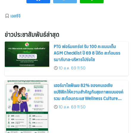
เอสซีจี
ข่าวประชาสัมพันธ์ล่าสุด
PTG ฟอร์มแกร่ง! รับ 100 คะแนนเต็ม
AGM Checklist ปี 69 8 ปีติด สะท้อนธร
รมาภิบาล-บริหารโปร่งใส
10 ส.ค. 69 11:50
เฮอร์บาไลฟ์เผย 82% ของคนเอเชีย
แปซิฟิกให้ความสำคัญกับสุขภาพแบบองค์
รวม สะท้อนกระแส Wellness Culture
เติบโตต่อเนื่อง
10 ส.ค. 69 11:50