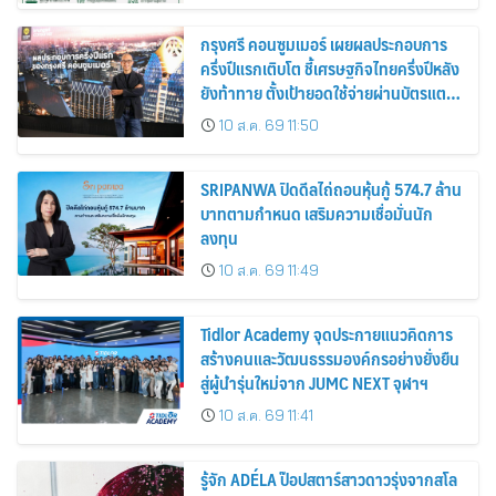
กรุงศรี คอนซูมเมอร์ เผยผลประกอบการ
ครึ่งปีแรกเติบโต ชี้เศรษฐกิจไทยครึ่งปีหลัง
ยังท้าทาย ตั้งเป้ายอดใช้จ่ายผ่านบัตรแตะ
420,000 ล้านบาท
10 ส.ค. 69 11:50
SRIPANWA ปิดดีลไถ่ถอนหุ้นกู้ 574.7 ล้าน
บาทตามกำหนด เสริมความเชื่อมั่นนัก
ลงทุน
10 ส.ค. 69 11:49
Tidlor Academy จุดประกายแนวคิดการ
สร้างคนและวัฒนธรรมองค์กรอย่างยั่งยืน
สู่ผู้นำรุ่นใหม่จาก JUMC NEXT จุฬาฯ
10 ส.ค. 69 11:41
รู้จัก ADÉLA ป๊อปสตาร์สาวดาวรุ่งจากสโล