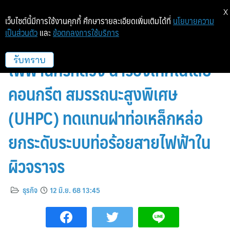
X
เว็บไซต์นี้มีการใช้งานคุกกี้ ศึกษารายละเอียดเพิ่มเติมได้ที่
นโยบายความ
เป็นส่วนตัว
และ
ข้อตกลงการใช้บริการ
CPAC ในเครือ SCG ร่วมกับการ
ไฟฟ้านครหลวง นำร่องเทคโนโลยี
รับทราบ
คอนกรีต สมรรถนะสูงพิเศษ
(UHPC) ทดแทนฝาท่อเหล็กหล่อ
ยกระดับระบบท่อร้อยสายไฟฟ้าใน
ผิวจราจร
ธุรกิจ
12 มิ.ย. 68 13:45