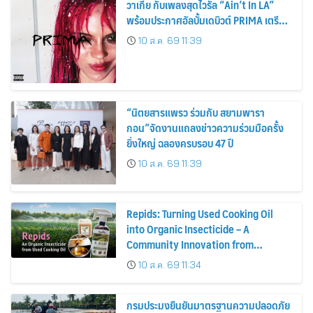
วาเกีย กับเพลงสุดไวรัล “Ain’t In LA”
พร้อมประกาศอัลบั้มเดบิวต์ PRIMA เตรียม
ปล่อย 4 ก.ย. นี้
10 ส.ค. 69 11:39
“นิตยสารแพรว ร่วมกับ สยามพารา
กอน”จัดงานแถลงข่าวความร่วมมือครั้ง
ยิ่งใหญ่ ฉลองครบรอบ 47 ปี
10 ส.ค. 69 11:39
Repids: Turning Used Cooking Oil
into Organic Insecticide – A
Community Innovation from
Chulalongkorn University
10 ส.ค. 69 11:34
กรมประมงยืนยันมาตรฐานความปลอดภัย