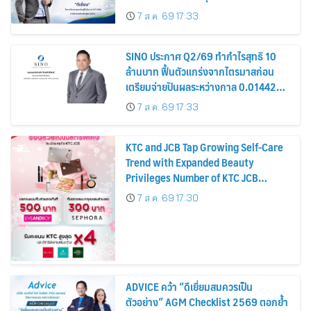
รมาภิบาล โปร่งใส สร้างความเชื่อมั่นผู้ถือ
7 ส.ค. 69 17:33
หุ้น
SINO ประกาศ Q2/69 ทำกำไรสุทธิ 10
ล้านบาท ฟื้นตัวแกร่งจากไตรมาสก่อน
เตรียมจ่ายปันผลระหว่างกาล 0.014423
บาทต่อหุ้น ครึ่งปีหลังมุ่งเติบโตต่อเนื่อง
7 ส.ค. 69 17:33
KTC and JCB Tap Growing Self-Care
Trend with Expanded Beauty
Privileges Number of KTC JCB
Cardmembers Spending on
7 ส.ค. 69 17:30
Cosmetics Rises 26%
ADVICE คว้า “ดีเยี่ยมสมควรเป็น
ตัวอย่าง” AGM Checklist 2569 ตอกย้ำ