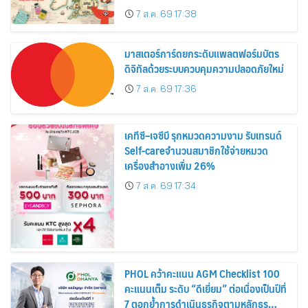
อาณาจักร ส่งตรงถึงมือตั้งแต่วันนี้ – 18
7 ส.ค. 69 17:38
สิงหาคมนี้
มาสเตอร์การ์ดยกระดับแพลตฟอร์มบัตร
ดิจิทัลด้วยระบบควบคุมความปลอดภัยใหม่
7 ส.ค. 69 17:36
เคทีซี–เจซีบี รุกหมวดความงาม รับเทรนด์
Self-careจำนวนสมาชิกใช้จ่ายหมวด
เครื่องสำอางเพิ่ม 26%
7 ส.ค. 69 17:34
PHOL คว้าคะแนน AGM Checklist 100
คะแนนเต็ม ระดับ “ดีเยี่ยม” ต่อเนื่องเป็นปีที่
7 ตอกย้ำการดำเนินธุรกิจตามหลักธร