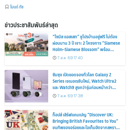
ไมนด์ ทัช
ข่าวประชาสัมพันธ์ล่าสุด
“ไซมิส แอสเสท” ชูโปรบ้านอยู่ฟรี ไม่ต้อง
ผ่อนนาน 3 ปี เจาะ 2 โครงการ “Siamese
Holm–Siamese Blossom” พร้อม
ส่วนลดและสิทธิพิเศษถึง 31 สิงหาคม
7 ส.ค. 69 17:40
2569
ซัมซุง เปิดยอดจองทั่วโลก Galaxy Z
Series เจเนอเรชันใหม่, Watch Ultra2
และ Watch9 สูงกว่ารุ่นก่อนหน้ากว่า
30%
7 ส.ค. 69 17:38
ท็อปส์ เสิร์ฟแคมเปญ “Discover UK:
Bringing British Favourites to You”
ขนทัพของอร่อยและไอเท็มฮิตจากสหราช