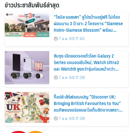
ข่าวประชาสัมพันธ์ล่าสุด
“ไซมิส แอสเสท” ชูโปรบ้านอยู่ฟรี ไม่ต้อง
ผ่อนนาน 3 ปี เจาะ 2 โครงการ “Siamese
Holm–Siamese Blossom” พร้อม
ส่วนลดและสิทธิพิเศษถึง 31 สิงหาคม
7 ส.ค. 69 17:40
2569
ซัมซุง เปิดยอดจองทั่วโลก Galaxy Z
Series เจเนอเรชันใหม่, Watch Ultra2
และ Watch9 สูงกว่ารุ่นก่อนหน้ากว่า
30%
7 ส.ค. 69 17:38
ท็อปส์ เสิร์ฟแคมเปญ “Discover UK:
Bringing British Favourites to You”
ขนทัพของอร่อยและไอเท็มฮิตจากสหราช
อาณาจักร ส่งตรงถึงมือตั้งแต่วันนี้ – 18
7 ส.ค. 69 17:38
สิงหาคมนี้