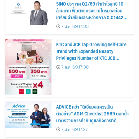
SINO ประกาศ Q2/69 ทำกำไรสุทธิ 10
ล้านบาท ฟื้นตัวแกร่งจากไตรมาสก่อน
เตรียมจ่ายปันผลระหว่างกาล 0.014423
บาทต่อหุ้น ครึ่งปีหลังมุ่งเติบโตต่อเนื่อง
7 ส.ค. 69 17:33
KTC and JCB Tap Growing Self-Care
Trend with Expanded Beauty
Privileges Number of KTC JCB
Cardmembers Spending on
7 ส.ค. 69 17:30
Cosmetics Rises 26%
ADVICE คว้า “ดีเยี่ยมสมควรเป็น
ตัวอย่าง” AGM Checklist 2569 ตอกย้ำ
มาตรฐานการกำกับดูแลกิจการที่ดี
7 ส.ค. 69 17:27