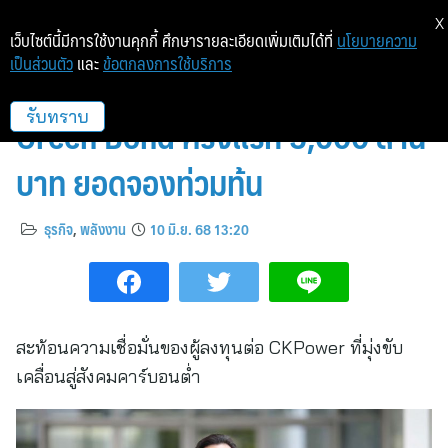
X
เว็บไซต์นี้มีการใช้งานคุกกี้ ศึกษารายละเอียดเพิ่มเติมได้ที่
นโยบายความ
เป็นส่วนตัว
และ
ข้อตกลงการใช้บริการ
CKPower ประสบความสำเร็จ ออก
Green Bond ครั้งแรก 5,000 ล้าน
รับทราบ
บาท ยอดจองท่วมท้น
ธุรกิจ
,
พลังงาน
10 มิ.ย. 68 13:20
สะท้อนความเชื่อมั่นของผู้ลงทุนต่อ CKPower ที่มุ่งขับ
เคลื่อนสู่สังคมคาร์บอนต่ำ