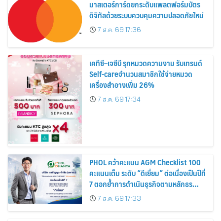
มาสเตอร์การ์ดยกระดับแพลตฟอร์มบัตร
ดิจิทัลด้วยระบบควบคุมความปลอดภัยใหม่
7 ส.ค. 69 17:36
เคทีซี–เจซีบี รุกหมวดความงาม รับเทรนด์
Self-careจำนวนสมาชิกใช้จ่ายหมวด
เครื่องสำอางเพิ่ม 26%
7 ส.ค. 69 17:34
PHOL คว้าคะแนน AGM Checklist 100
คะแนนเต็ม ระดับ “ดีเยี่ยม” ต่อเนื่องเป็นปีที่
7 ตอกย้ำการดำเนินธุรกิจตามหลักธร
รมาภิบาล โปร่งใส สร้างความเชื่อมั่นผู้ถือ
7 ส.ค. 69 17:33
หุ้น