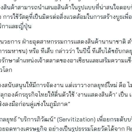
ู้แสดงสินค้าสามารถนำเสนอสินค้าในรูปแบบที่น่าสนใจตอ
 การใช้วัสดุที่เป็นมิตรต่อสิ่งแวดล้อมในการสร้างบูธเพื
กาและญี่ปุ่น
้อำนวยการ ฝ่ายอุตสาหกรรมการแสดงสินค้านานาชาติ สำ
มหาชน) หรือ ทีเส็บ กล่าวว่า ในปีนี้ ทีเส็บได้ขยับกลย
่อรักษาตำแหน่งเจ้าตลาดของอาเซียนและเสริมความแข็ง
่วโลก
ียงสนับสนุนให้มีการจัดงาน แต่เราวางกลยุทธ์ใหม่ คือ 
ุกองค์กรธุรกิจไทยให้ตื่นตัวใช้ ‘งานแสดงสินค้า’ เป็น
ิงลงมือก่อนคู่แข่งในภูมิภาค”
้ากลยุทธ์ “บริการภิวัฒน์” (Servitization) เพื่อยกระด
ะต่อยอดทางเศรษฐกิจ อย่างเป็นรูปธรรมโดยวัดได้จาก R