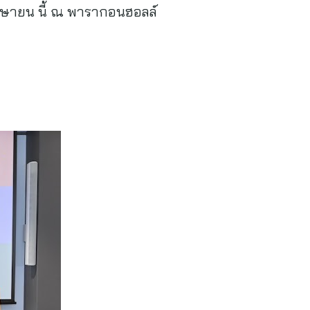
3 เมษายน นี้ ณ พารากอนฮอลล์