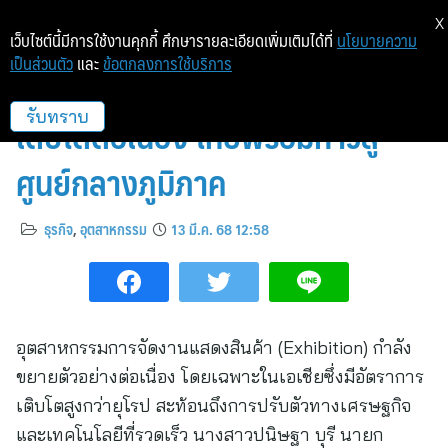
X
เว็บไซต์นี้มีการใช้งานคุกกี้ ศึกษารายละเอียดเพิ่มเติมได้ที่
นโยบายความ
เป็นส่วนตัว
และ
ข้อตกลงการใช้บริการ
อุตสาหกรรม Exhibition เอเชีย
เติบโตต่อเนื่อง ไทยพร้อมก้าวสู่
รับทราบ
ศูนย์กลางภูมิภาค
ธุรกิจ
,
อุตสาหกรรม
13 มี.ค. 68 12:58
อุตสาหกรรมการจัดงานแสดงสินค้า (Exhibition) กำลัง
ขยายตัวอย่างต่อเนื่อง โดยเฉพาะในเอเชียซึ่งมีอัตราการ
เติบโตสูงกว่ายุโรป สะท้อนถึงการปรับตัวทางเศรษฐกิจ
และเทคโนโลยีที่รวดเร็ว นางสาวปนิษฐา บุรี นายก