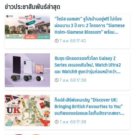
ข่าวประชาสัมพันธ์ล่าสุด
“ไซมิส แอสเสท” ชูโปรบ้านอยู่ฟรี ไม่ต้อง
ผ่อนนาน 3 ปี เจาะ 2 โครงการ “Siamese
Holm–Siamese Blossom” พร้อม
ส่วนลดและสิทธิพิเศษถึง 31 สิงหาคม
7 ส.ค. 69 17:40
2569
ซัมซุง เปิดยอดจองทั่วโลก Galaxy Z
Series เจเนอเรชันใหม่, Watch Ultra2
และ Watch9 สูงกว่ารุ่นก่อนหน้ากว่า
30%
7 ส.ค. 69 17:38
ท็อปส์ เสิร์ฟแคมเปญ “Discover UK:
Bringing British Favourites to You”
ขนทัพของอร่อยและไอเท็มฮิตจากสหราช
อาณาจักร ส่งตรงถึงมือตั้งแต่วันนี้ – 18
7 ส.ค. 69 17:38
สิงหาคมนี้