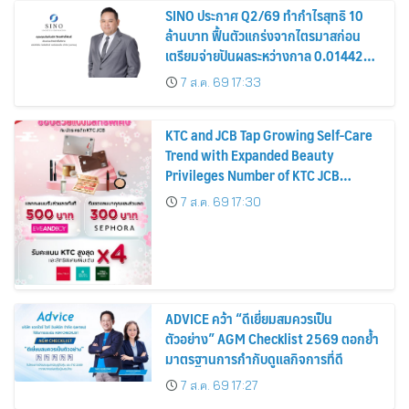
SINO ประกาศ Q2/69 ทำกำไรสุทธิ 10
ล้านบาท ฟื้นตัวแกร่งจากไตรมาสก่อน
เตรียมจ่ายปันผลระหว่างกาล 0.014423
บาทต่อหุ้น ครึ่งปีหลังมุ่งเติบโตต่อเนื่อง
7 ส.ค. 69 17:33
KTC and JCB Tap Growing Self-Care
Trend with Expanded Beauty
Privileges Number of KTC JCB
Cardmembers Spending on
7 ส.ค. 69 17:30
Cosmetics Rises 26%
ADVICE คว้า “ดีเยี่ยมสมควรเป็น
ตัวอย่าง” AGM Checklist 2569 ตอกย้ำ
มาตรฐานการกำกับดูแลกิจการที่ดี
7 ส.ค. 69 17:27