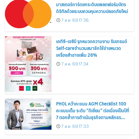
มาสเตอร์การ์ดยกระดับแพลตฟอร์มบัตร
ดิจิทัลด้วยระบบควบคุมความปลอดภัยใหม่
7 ส.ค. 69 17:36
เคทีซี–เจซีบี รุกหมวดความงาม รับเทรนด์
Self-careจำนวนสมาชิกใช้จ่ายหมวด
เครื่องสำอางเพิ่ม 26%
7 ส.ค. 69 17:34
PHOL คว้าคะแนน AGM Checklist 100
คะแนนเต็ม ระดับ “ดีเยี่ยม” ต่อเนื่องเป็นปีที่
7 ตอกย้ำการดำเนินธุรกิจตามหลักธร
รมาภิบาล โปร่งใส สร้างความเชื่อมั่นผู้ถือ
7 ส.ค. 69 17:33
หุ้น