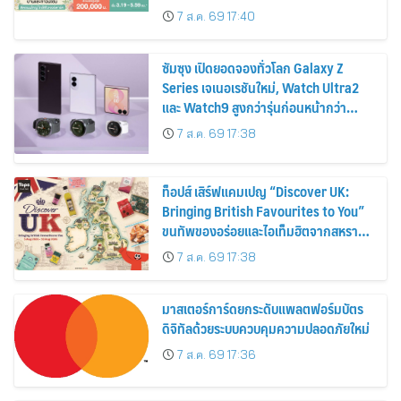
ส่วนลดและสิทธิพิเศษถึง 31 สิงหาคม
7 ส.ค. 69 17:40
2569
ซัมซุง เปิดยอดจองทั่วโลก Galaxy Z
Series เจเนอเรชันใหม่, Watch Ultra2
และ Watch9 สูงกว่ารุ่นก่อนหน้ากว่า
30%
7 ส.ค. 69 17:38
ท็อปส์ เสิร์ฟแคมเปญ “Discover UK:
Bringing British Favourites to You”
ขนทัพของอร่อยและไอเท็มฮิตจากสหราช
อาณาจักร ส่งตรงถึงมือตั้งแต่วันนี้ – 18
7 ส.ค. 69 17:38
สิงหาคมนี้
มาสเตอร์การ์ดยกระดับแพลตฟอร์มบัตร
ดิจิทัลด้วยระบบควบคุมความปลอดภัยใหม่
7 ส.ค. 69 17:36