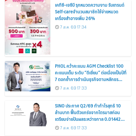
เคทีซี–เจซีบี รุกหมวดความงาม รับเทรนด์
Self-careจำนวนสมาชิกใช้จ่ายหมวด
เครื่องสำอางเพิ่ม 26%
7 ส.ค. 69 17:34
PHOL คว้าคะแนน AGM Checklist 100
คะแนนเต็ม ระดับ “ดีเยี่ยม” ต่อเนื่องเป็นปีที่
7 ตอกย้ำการดำเนินธุรกิจตามหลักธร
รมาภิบาล โปร่งใส สร้างความเชื่อมั่นผู้ถือ
7 ส.ค. 69 17:33
หุ้น
SINO ประกาศ Q2/69 ทำกำไรสุทธิ 10
ล้านบาท ฟื้นตัวแกร่งจากไตรมาสก่อน
เตรียมจ่ายปันผลระหว่างกาล 0.014423
บาทต่อหุ้น ครึ่งปีหลังมุ่งเติบโตต่อเนื่อง
7 ส.ค. 69 17:33