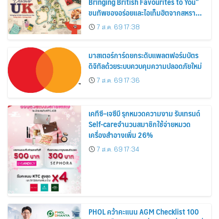
Bringing British Favourites to You”
ขนทัพของอร่อยและไอเท็มฮิตจากสหราช
อาณาจักร ส่งตรงถึงมือตั้งแต่วันนี้ – 18
7 ส.ค. 69 17:38
สิงหาคมนี้
มาสเตอร์การ์ดยกระดับแพลตฟอร์มบัตร
ดิจิทัลด้วยระบบควบคุมความปลอดภัยใหม่
7 ส.ค. 69 17:36
เคทีซี–เจซีบี รุกหมวดความงาม รับเทรนด์
Self-careจำนวนสมาชิกใช้จ่ายหมวด
เครื่องสำอางเพิ่ม 26%
7 ส.ค. 69 17:34
PHOL คว้าคะแนน AGM Checklist 100