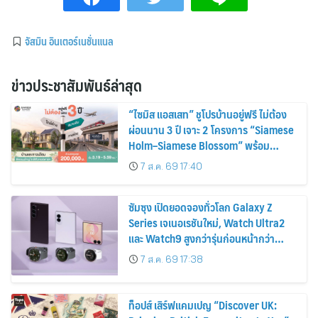
จัสมิน อินเตอร์เนชั่นแนล
ข่าวประชาสัมพันธ์ล่าสุด
“ไซมิส แอสเสท” ชูโปรบ้านอยู่ฟรี ไม่ต้อง
ผ่อนนาน 3 ปี เจาะ 2 โครงการ “Siamese
Holm–Siamese Blossom” พร้อม
ส่วนลดและสิทธิพิเศษถึง 31 สิงหาคม
7 ส.ค. 69 17:40
2569
ซัมซุง เปิดยอดจองทั่วโลก Galaxy Z
Series เจเนอเรชันใหม่, Watch Ultra2
และ Watch9 สูงกว่ารุ่นก่อนหน้ากว่า
30%
7 ส.ค. 69 17:38
ท็อปส์ เสิร์ฟแคมเปญ “Discover UK: