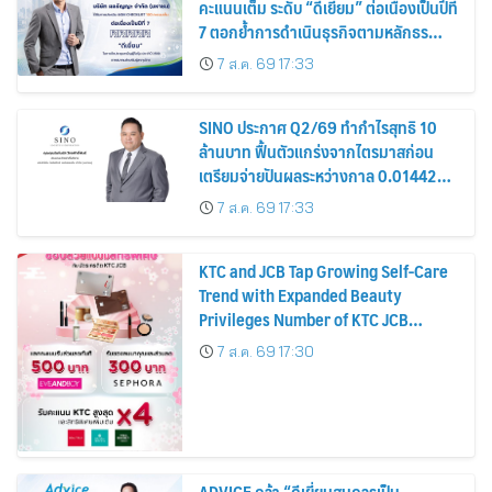
คะแนนเต็ม ระดับ “ดีเยี่ยม” ต่อเนื่องเป็นปีที่
7 ตอกย้ำการดำเนินธุรกิจตามหลักธร
รมาภิบาล โปร่งใส สร้างความเชื่อมั่นผู้ถือ
7 ส.ค. 69 17:33
หุ้น
SINO ประกาศ Q2/69 ทำกำไรสุทธิ 10
ล้านบาท ฟื้นตัวแกร่งจากไตรมาสก่อน
เตรียมจ่ายปันผลระหว่างกาล 0.014423
บาทต่อหุ้น ครึ่งปีหลังมุ่งเติบโตต่อเนื่อง
7 ส.ค. 69 17:33
KTC and JCB Tap Growing Self-Care
Trend with Expanded Beauty
Privileges Number of KTC JCB
Cardmembers Spending on
7 ส.ค. 69 17:30
Cosmetics Rises 26%
ADVICE คว้า “ดีเยี่ยมสมควรเป็น