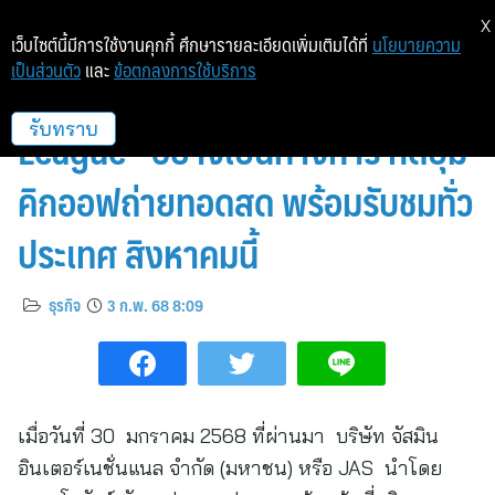
X
เว็บไซต์นี้มีการใช้งานคุกกี้ ศึกษารายละเอียดเพิ่มเติมได้ที่
นโยบายความ
เป็นส่วนตัว
และ
ข้อตกลงการใช้บริการ
“JAS” เซ็นสัญญา “Premier
League” อย่างเป็นทางการ กดปุ่ม
รับทราบ
คิกออฟถ่ายทอดสด พร้อมรับชมทั่ว
ประเทศ สิงหาคมนี้
ธุรกิจ
3 ก.พ. 68 8:09
เมื่อวันที่ 30 มกราคม 2568 ที่ผ่านมา บริษัท จัสมิน
อินเตอร์เนชั่นแนล จำกัด (มหาชน) หรือ JAS นำโดย