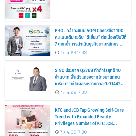
PHOL คว้าคะแนน AGM Checklist 100
คะแนนเต็ม ระดับ “ดีเยี่ยม” ต่อเนื่องเป็นปีที่
7 ตอกย้ำการดำเนินธุรกิจตามหลักธร
รมาภิบาล โปร่งใส สร้างความเชื่อมั่นผู้ถือ
7 ส.ค. 69 17:33
หุ้น
SINO ประกาศ Q2/69 ทำกำไรสุทธิ 10
ล้านบาท ฟื้นตัวแกร่งจากไตรมาสก่อน
เตรียมจ่ายปันผลระหว่างกาล 0.014423
บาทต่อหุ้น ครึ่งปีหลังมุ่งเติบโตต่อเนื่อง
7 ส.ค. 69 17:33
KTC and JCB Tap Growing Self-Care
Trend with Expanded Beauty
Privileges Number of KTC JCB
Cardmembers Spending on
7 ส.ค. 69 17:30