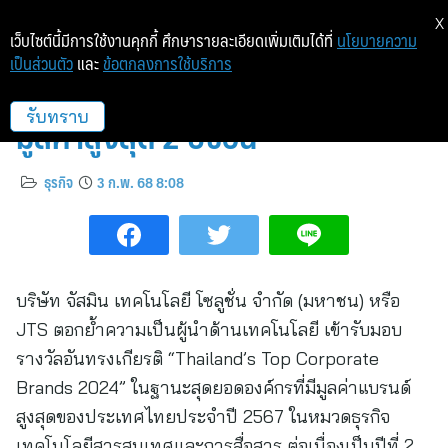
X
เว็บไซต์นี้มีการใช้งานคุกกี้ ศึกษารายละเอียดเพิ่มเติมได้ที่
นโยบายความ
เป็นส่วนตัว
และ
ข้อตกลงการใช้บริการ
“JTS” คว้ารางวัลแบรนด์องค์กร
มูลค่าสูงสุด 2 ปีซ้อน
รับทราบ
ธุรกิจ
3 ก.พ. 68 8:08
บริษัท จัสมิน เทคโนโลยี โซลูชั่น จำกัด (มหาชน) หรือ
JTS ตอกย้ำความเป็นผู้นำด้านเทคโนโลยี เข้ารับมอบ
รางวัลอันทรงเกียรติ “Thailand’s Top Corporate
Brands 2024” ในฐานะสุดยอดองค์กรที่มีมูลค่าแบรนด์
สูงสุดของประเทศไทยประจำปี 2567 ในหมวดธุรกิจ
เทคโนโลยีสารสนเทศและการสื่อสาร ต่อเนื่องเป็นปีที่ 2