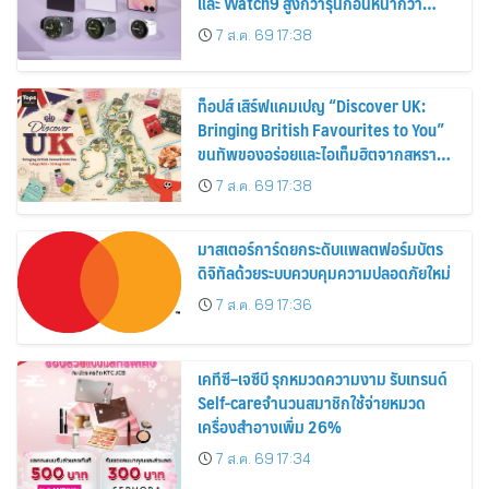
และ Watch9 สูงกว่ารุ่นก่อนหน้ากว่า
30%
7 ส.ค. 69 17:38
ท็อปส์ เสิร์ฟแคมเปญ “Discover UK:
Bringing British Favourites to You”
ขนทัพของอร่อยและไอเท็มฮิตจากสหราช
อาณาจักร ส่งตรงถึงมือตั้งแต่วันนี้ – 18
7 ส.ค. 69 17:38
สิงหาคมนี้
มาสเตอร์การ์ดยกระดับแพลตฟอร์มบัตร
ดิจิทัลด้วยระบบควบคุมความปลอดภัยใหม่
7 ส.ค. 69 17:36
เคทีซี–เจซีบี รุกหมวดความงาม รับเทรนด์
Self-careจำนวนสมาชิกใช้จ่ายหมวด
เครื่องสำอางเพิ่ม 26%
7 ส.ค. 69 17:34