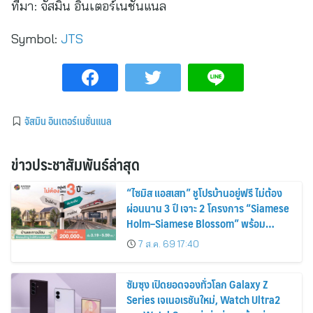
ที่มา:
จัสมิน อินเตอร์เนชั่นแนล
Symbol:
JTS
จัสมิน อินเตอร์เนชั่นแนล
ข่าวประชาสัมพันธ์ล่าสุด
“ไซมิส แอสเสท” ชูโปรบ้านอยู่ฟรี ไม่ต้อง
ผ่อนนาน 3 ปี เจาะ 2 โครงการ “Siamese
Holm–Siamese Blossom” พร้อม
ส่วนลดและสิทธิพิเศษถึง 31 สิงหาคม
7 ส.ค. 69 17:40
2569
ซัมซุง เปิดยอดจองทั่วโลก Galaxy Z
Series เจเนอเรชันใหม่, Watch Ultra2