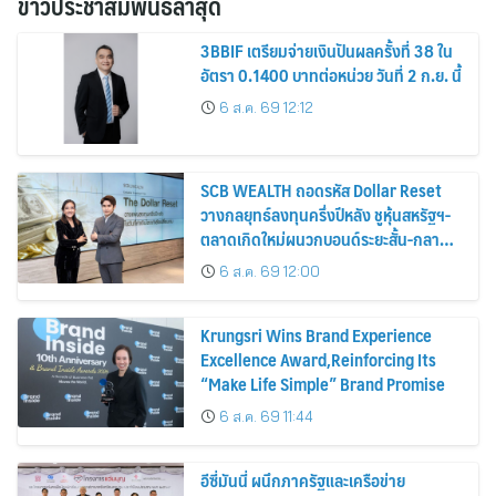
ข่าวประชาสัมพันธ์ล่าสุด
3BBIF เตรียมจ่ายเงินปันผลครั้งที่ 38 ใน
อัตรา 0.1400 บาทต่อหน่วย วันที่ 2 ก.ย. นี้
6 ส.ค. 69 12:12
SCB WEALTH ถอดรหัส Dollar Reset
วางกลยุทธ์ลงทุนครึ่งปีหลัง ชูหุ้นสหรัฐฯ-
ตลาดเกิดใหม่ผนวกบอนด์ระยะสั้น-กลาง
เสริมพอร์ตแกร่ง
6 ส.ค. 69 12:00
Krungsri Wins Brand Experience
Excellence Award,Reinforcing Its
“Make Life Simple” Brand Promise
6 ส.ค. 69 11:44
อีซี่มันนี่ ผนึกภาครัฐและเครือข่าย