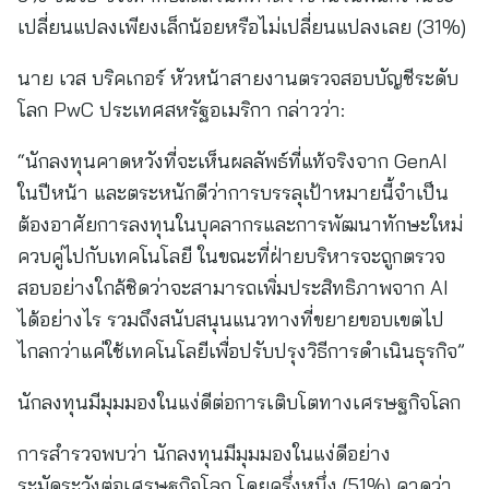
เปลี่ยนแปลงเพียงเล็กน้อยหรือไม่เปลี่ยนแปลงเลย (31%)
นาย เวส บริคเกอร์ หัวหน้าสายงานตรวจสอบบัญชีระดับ
โลก PwC ประเทศสหรัฐอเมริกา กล่าวว่า:
“นักลงทุนคาดหวังที่จะเห็นผลลัพธ์ที่แท้จริงจาก GenAI
ในปีหน้า และตระหนักดีว่าการบรรลุเป้าหมายนี้จำเป็น
ต้องอาศัยการลงทุนในบุคลากรและการพัฒนาทักษะใหม่
ควบคู่ไปกับเทคโนโลยี ในขณะที่ฝ่ายบริหารจะถูกตรวจ
สอบอย่างใกล้ชิดว่าจะสามารถเพิ่มประสิทธิภาพจาก AI
ได้อย่างไร รวมถึงสนับสนุนแนวทางที่ขยายขอบเขตไป
ไกลกว่าแค่ใช้เทคโนโลยีเพื่อปรับปรุงวิธีการดำเนินธุรกิจ”
นักลงทุนมีมุมมองในแง่ดีต่อการเติบโตทางเศรษฐกิจโลก
การสำรวจพบว่า นักลงทุนมีมุมมองในแง่ดีอย่าง
ระมัดระวังต่อเศรษฐกิจโลก โดยครึ่งหนึ่ง (51%) คาดว่า