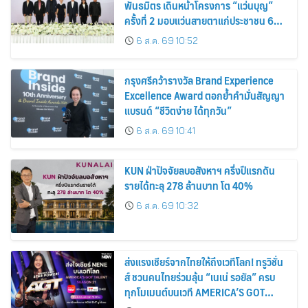
พันธมิตร เดินหน้าโครงการ “แว่นบุญ”
ครั้งที่ 2 มอบแว่นสายตาแก่ประชาชน 600
คน ขยายโอกาสการมองเห็นสู่ชุมชนไทย
6 ส.ค. 69 10:52
กรุงศรีคว้ารางวัล Brand Experience
Excellence Award ตอกย้ำคำมั่นสัญญา
แบรนด์ “ชีวิตง่าย ได้ทุกวัน”
6 ส.ค. 69 10:41
KUN ฝ่าปัจจัยลบอสังหาฯ ครึ่งปีแรกดัน
รายได้ทะลุ 278 ล้านบาท โต 40%
6 ส.ค. 69 10:32
ส่งแรงเชียร์จากไทยให้ถึงเวทีโลก! ทรูวิชั่น
ส์ ชวนคนไทยร่วมลุ้น “เนเน่ รอยัล” ครบ
ทุกโมเมนต์บนเวที AMERICA’S GOT
TALENT SEASON 21