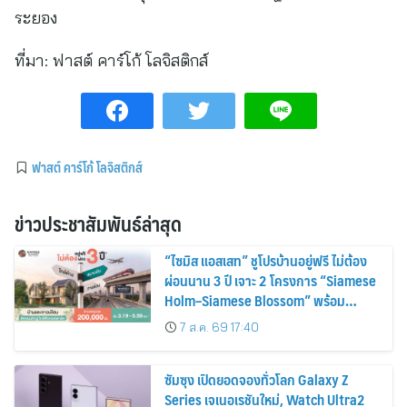
ระยอง
ที่มา:
ฟาสต์ คาร์โก้ โลจิสติกส์
ฟาสต์ คาร์โก้ โลจิสติกส์
ข่าวประชาสัมพันธ์ล่าสุด
“ไซมิส แอสเสท” ชูโปรบ้านอยู่ฟรี ไม่ต้อง
ผ่อนนาน 3 ปี เจาะ 2 โครงการ “Siamese
Holm–Siamese Blossom” พร้อม
ส่วนลดและสิทธิพิเศษถึง 31 สิงหาคม
7 ส.ค. 69 17:40
2569
ซัมซุง เปิดยอดจองทั่วโลก Galaxy Z
Series เจเนอเรชันใหม่, Watch Ultra2