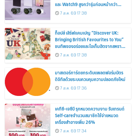
และ Watch9 สูงกว่ารุ่นก่อนหน้ากว่า
30%
7 ส.ค. 69 17:38
ท็อปส์ เสิร์ฟแคมเปญ “Discover UK:
Bringing British Favourites to You”
ขนทัพของอร่อยและไอเท็มฮิตจากสหราช
อาณาจักร ส่งตรงถึงมือตั้งแต่วันนี้ – 18
7 ส.ค. 69 17:38
สิงหาคมนี้
มาสเตอร์การ์ดยกระดับแพลตฟอร์มบัตร
ดิจิทัลด้วยระบบควบคุมความปลอดภัยใหม่
7 ส.ค. 69 17:36
เคทีซี–เจซีบี รุกหมวดความงาม รับเทรนด์
Self-careจำนวนสมาชิกใช้จ่ายหมวด
เครื่องสำอางเพิ่ม 26%
7 ส.ค. 69 17:34