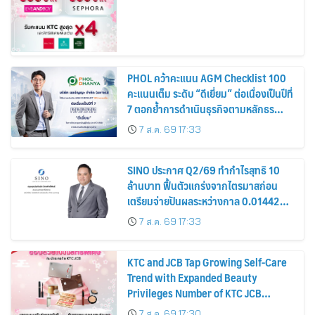
PHOL คว้าคะแนน AGM Checklist 100
คะแนนเต็ม ระดับ “ดีเยี่ยม” ต่อเนื่องเป็นปีที่
7 ตอกย้ำการดำเนินธุรกิจตามหลักธร
รมาภิบาล โปร่งใส สร้างความเชื่อมั่นผู้ถือ
7 ส.ค. 69 17:33
หุ้น
SINO ประกาศ Q2/69 ทำกำไรสุทธิ 10
ล้านบาท ฟื้นตัวแกร่งจากไตรมาสก่อน
เตรียมจ่ายปันผลระหว่างกาล 0.014423
บาทต่อหุ้น ครึ่งปีหลังมุ่งเติบโตต่อเนื่อง
7 ส.ค. 69 17:33
KTC and JCB Tap Growing Self-Care
Trend with Expanded Beauty
Privileges Number of KTC JCB
Cardmembers Spending on
7 ส.ค. 69 17:30