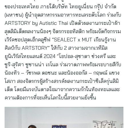
ของประเทศไทย ภายใต้บริษัท ไทยยูเนี่ยน กรุ๊ป จำกัด
(มหาชน) ผู้นำอุตสาหกรรมอาหารทะเลระดับโลก ร่วมกับ
ARTSTORY by Autistic Thai เปิดตัวผลงานกระเป๋าผ้า
สุดลิมิเต็ดผลงานน้องๆ จิตรกรออทิสติก พร้อมจัดกิจกรรม
เวิร์คชอปสุดเอ็กคลูซีฟ “SEALECT x MUT เรียนรู้งาน
ศิลป์กับ ARTSTORY” ให้กับ 2 สาวงามจากเวทีมิส
ยูนิเวิร์สไทยแลนด์ 2024 “โอปอล-สุชาตา ช่วงศรี และ
ซูริ-สุริศา ซูซานน่า เรโนล ร่วมวาดภาพพร้อมระบายสีกับ
น้องทิว – วัชรพล ดอชนะ และน้องออกัส – กฤษณ์ แขวง
โสภา สองจิตรกรผู้สร้างสรรค์ผลงานกระเป๋าซีเล็ครุ่นลิมิ
เต็ด โดยมีแรงบันดาลใจมาจากความรักในท้องทะเลและ
ความต้องการที่จะเห็นโลกใบนี้สวยงามยิ่งขึ้น