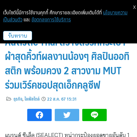
X
เว็บไซต์นี้มีการใช้งานคุกกี้ ศึกษารายละเอียดเพิ่มเติมได้ที่
นโยบายความ
เป็นส่วนตัว
และ
ข้อตกลงการใช้บริการ
ซีเล็คทูน่า x ARTSTORY by
Autistic Thai สร้างสรรค์กระเป๋า
รับทราบ
ผ้าสุดคิ้วท์ผลงานน้องๆ ศิลปินออทิ
สติก พร้อมควง 2 สาวงาม MUT
ร่วมเวิร์คชอปสุดเอ็กคลูซีฟ
ธุรกิจ
,
ไลฟ์สไตล์
22 ส.ค. 67 15:31
แบรนด์ ซีเล็ค (SEALECT) ทูน่ากระป๋องยอดขายอันดับ 1