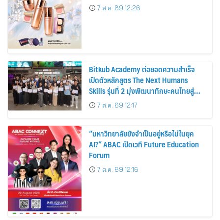
7 ส.ค. 69 12:26
Bitkub Academy ต่อยอดความสำเร็จ
เปิดตัวหลักสูตร The Next Humans
Skills รุ่นที่ 2 มุ่งพัฒนาทักษะคนไทยสู่
การเป็นคนของอนาคต
7 ส.ค. 69 12:17
“มหาวิทยาลัยยังจำเป็นอยู่หรือไม่ในยุค
AI?” ABAC เปิดเวที Future Education
Forum
7 ส.ค. 69 12:16