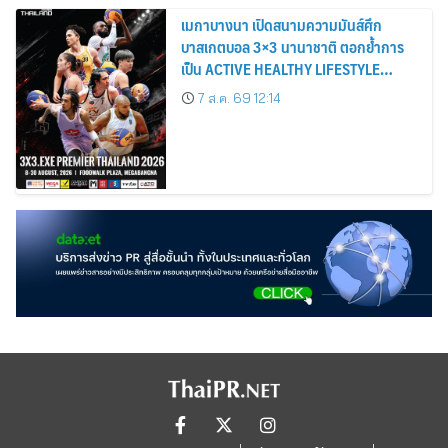
เมกาบางนา เปิดสนามความมันส์ศึก
บาสเกตบอล 3×3 นานาชาติ ตอกย้ำการ
เป็น ACTIVE HEALTHY LIFESTYLE
DESTINATION วันที่ 8 – 30 ส.ค. 69 ณ
7 ส.ค. 69 12:14
ฟู้ดวอล์ค พลาซ่า ศูนย์การค้าเมกาบางนา