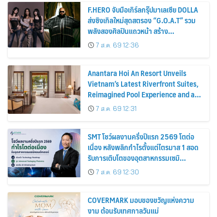
F.HERO จับมือเกิร์ลกรุ๊ปมาเลเซีย DOLLA
ส่งซิงเกิลใหม่สุดสตรอง “G.O.A.T” รวม
พลังสองศิลปินแถวหน้า สร้าง
ปรากฏการณ์ใหม่แห่งวงการเพลงอาเซียน
7 ส.ค. 69 12:36
Anantara Hoi An Resort Unveils
Vietnam’s Latest Riverfront Suites,
Reimagined Pool Experience and a
Vibrant New Dining Destination
7 ส.ค. 69 12:31
SMT โชว์ผลงานครึ่งปีแรก 2569 โตต่อ
เนื่อง หลังพลิกกำไรตั้งแต่ไตรมาส 1 สอด
รับการเติบโตของอุตสาหกรรมเซมิ
คอนดักเตอร์
7 ส.ค. 69 12:30
COVERMARK มอบของขวัญแห่งความ
งาม ต้อนรับเทศกาลวันแม่