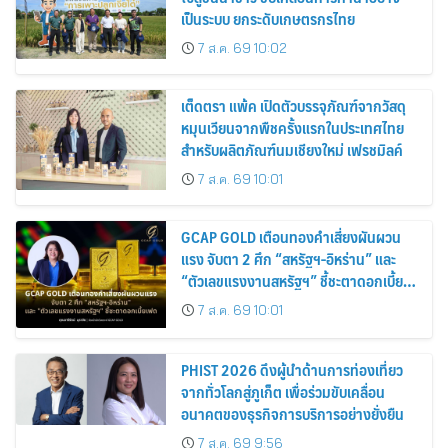
เป็นระบบ ยกระดับเกษตรกรไทย
7 ส.ค. 69 10:02
เต็ดตรา แพ้ค เปิดตัวบรรจุภัณฑ์จากวัสดุ
หมุนเวียนจากพืชครั้งแรกในประเทศไทย
สำหรับผลิตภัณฑ์นมเชียงใหม่ เฟรชมิลค์
7 ส.ค. 69 10:01
GCAP GOLD เตือนทองคำเสี่ยงผันผวน
แรง จับตา 2 ศึก “สหรัฐฯ-อิหร่าน” และ
“ตัวเลขแรงงานสหรัฐฯ” ชี้ชะตาดอกเบี้ย
เฟด
7 ส.ค. 69 10:01
PHIST 2026 ดึงผู้นำด้านการท่องเที่ยว
จากทั่วโลกสู่ภูเก็ต เพื่อร่วมขับเคลื่อน
อนาคตของธุรกิจการบริการอย่างยั่งยืน
7 ส.ค. 69 9:56