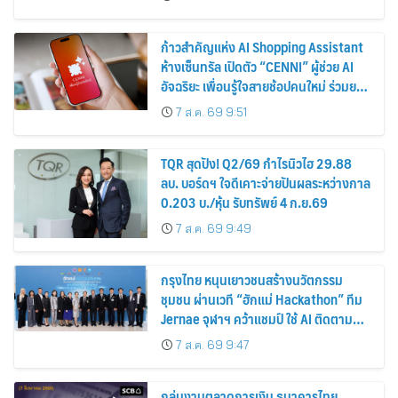
ก้าวสำคัญแห่ง AI Shopping Assistant
ห้างเซ็นทรัล เปิดตัว “CENNI” ผู้ช่วย AI
อัจฉริยะ เพื่อนรู้ใจสายช้อปคนใหม่ ร่วมยก
ระดับประสบการณ์ช้อปปิ้งให้ง่ายขึ้นได้ ใน
7 ส.ค. 69 9:51
แชตเดียว
TQR สุดปัง! Q2/69 กำไรนิวไฮ 29.88
ลบ. บอร์ดฯ ใจดีเคาะจ่ายปันผลระหว่างกาล
0.203 บ./หุ้น รับทรัพย์ 4 ก.ย.69
7 ส.ค. 69 9:49
กรุงไทย หนุนเยาวชนสร้างนวัตกรรม
ชุมชน ผ่านเวที “ฮักแม่ Hackathon” ทีม
Jernae จุฬาฯ คว้าแชมป์ ใช้ AI ติดตาม
ทรัพย์สินสูญหาย
7 ส.ค. 69 9:47
กลุ่มงานตลาดการเงิน ธนาคารไทย