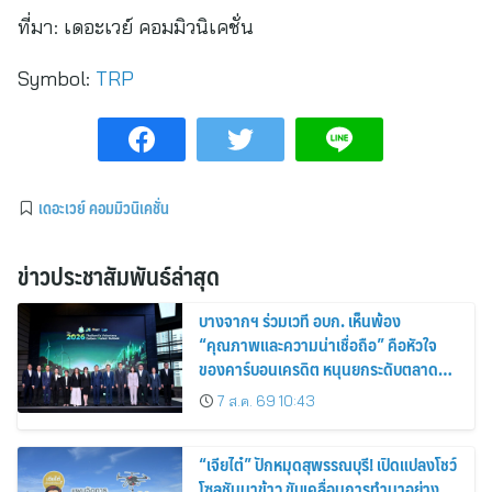
ที่มา:
เดอะเวย์ คอมมิวนิเคชั่น
Symbol:
TRP
เดอะเวย์ คอมมิวนิเคชั่น
ข่าวประชาสัมพันธ์ล่าสุด
บางจากฯ ร่วมเวที อบก. เห็นพ้อง
“คุณภาพและความน่าเชื่อถือ” คือหัวใจ
ของคาร์บอนเครดิต หนุนยกระดับตลาด
คาร์บอนไทย เชื่อมโยงอาเซียน เปิดโอกาสสู่
7 ส.ค. 69 10:43
ตลาดสากล
“เจียไต๋” ปักหมุดสุพรรณบุรี! เปิดแปลงโชว์
โซลูชันนาข้าว ขับเคลื่อนการทำนาอย่าง