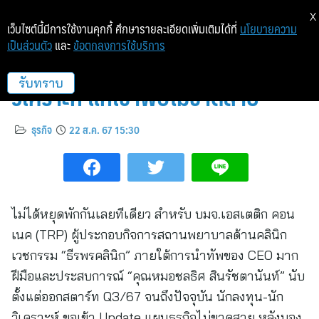
X
เว็บไซต์นี้มีการใช้งานคุกกี้ ศึกษารายละเอียดเพิ่มเติมได้ที่
นโยบายความ
เป็นส่วนตัว
และ
ข้อตกลงการใช้บริการ
TRP เนื้อหอม! นักลงทุน-นัก
วิเคราะห์ แห่เข้าพบไม่ขาดสาย
รับทราบ
ธุรกิจ
22 ส.ค. 67 15:30
ไม่ได้หยุดพักกันเลยทีเดียว สำหรับ บมจ.เอสเตติก คอน
เนค (TRP) ผู้ประกอบกิจการสถานพยาบาลด้านคลินิก
เวชกรรม “ธีรพรคลินิก” ภายใต้การนำทัพของ CEO มาก
ฝีมือและประสบการณ์ “คุณหมอชลธิศ สินรัชตานันท์” นับ
ตั้งแต่ออกสตาร์ท Q3/67 จนถึงปัจจุบัน นักลงทุน-นัก
วิเคราะห์ ขอเข้า Update แผนธุรกิจไม่ขาดสาย หลังมอง