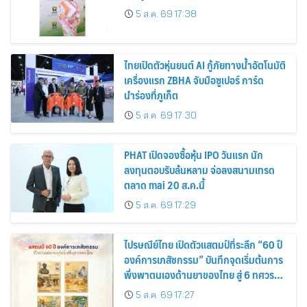
5 ส.ค. 69 17:38
ไทยเปิดตัวหุ่นยนต์ AI กู้ภัยทางน้ำอัตโนมัติ
เครื่องแรก ZBHA จับมือซูเปอร์ การ์ด
นำร่องที่ภูเก็ต
5 ส.ค. 69 17:30
PHAT เปิดจองซื้อหุ้น IPO วันแรก นัก
ลงทุนตอบรับล้นหลาม จ่อลงสนามเทรด
ตลาด mai 20 ส.ค.นี้
5 ส.ค. 69 17:29
ไปรษณีย์ไทย เปิดตัวแสตมป์ที่ระลึก “60 ปี
องค์การเภสัชกรรม” บันทึกจุดเริ่มต้นการ
พึ่งพาตนเองด้านยาของไทย สู่ 6 ทศวรรษ
แห่งการพัฒนาสุขภาพคนไทย
5 ส.ค. 69 17:27