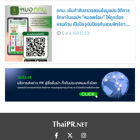
กทม. เข้มกำชับตรวจสอบข้อมูลประวัติการ
รักษาในแอปฯ “หมอพร้อม” ให้ถูกต้อง
ครบถ้วน เป็นปัจจุบันป้องกันสวมสิทธิการ
รักษา
5 ส.ค. 69 17:23