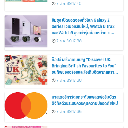
ส่วนลดและสิทธิพิเศษถึง 31 สิงหาคม
7 ส.ค. 69 17:40
2569
ซัมซุง เปิดยอดจองทั่วโลก Galaxy Z
Series เจเนอเรชันใหม่, Watch Ultra2
และ Watch9 สูงกว่ารุ่นก่อนหน้ากว่า
30%
7 ส.ค. 69 17:38
ท็อปส์ เสิร์ฟแคมเปญ “Discover UK:
Bringing British Favourites to You”
ขนทัพของอร่อยและไอเท็มฮิตจากสหราช
อาณาจักร ส่งตรงถึงมือตั้งแต่วันนี้ – 18
7 ส.ค. 69 17:38
สิงหาคมนี้
มาสเตอร์การ์ดยกระดับแพลตฟอร์มบัตร
ดิจิทัลด้วยระบบควบคุมความปลอดภัยใหม่
7 ส.ค. 69 17:36