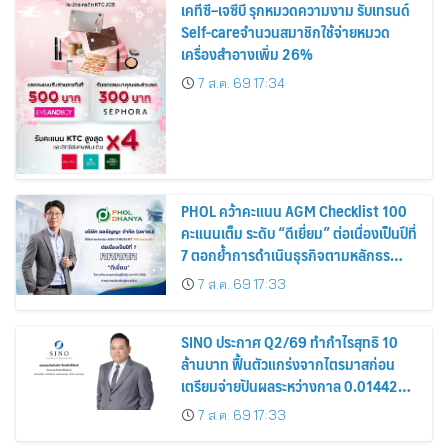
เคทีซี–เจซีบี รุกหมวดความงาม รับเทรนด์
Self-careจำนวนสมาชิกใช้จ่ายหมวด
เครื่องสำอางเพิ่ม 26%
7 ส.ค. 69 17:34
PHOL คว้าคะแนน AGM Checklist 100
คะแนนเต็ม ระดับ “ดีเยี่ยม” ต่อเนื่องเป็นปีที่
7 ตอกย้ำการดำเนินธุรกิจตามหลักธร
รมาภิบาล โปร่งใส สร้างความเชื่อมั่นผู้ถือ
7 ส.ค. 69 17:33
หุ้น
SINO ประกาศ Q2/69 ทำกำไรสุทธิ 10
ล้านบาท ฟื้นตัวแกร่งจากไตรมาสก่อน
เตรียมจ่ายปันผลระหว่างกาล 0.014423
บาทต่อหุ้น ครึ่งปีหลังมุ่งเติบโตต่อเนื่อง
7 ส.ค. 69 17:33