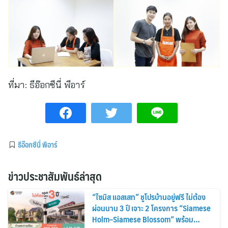
ที่มา:
ธีอ๊อกซีนี่ พีอาร์
ธีอ๊อกซีนี่ พีอาร์
ข่าวประชาสัมพันธ์ล่าสุด
“ไซมิส แอสเสท” ชูโปรบ้านอยู่ฟรี ไม่ต้อง
ผ่อนนาน 3 ปี เจาะ 2 โครงการ “Siamese
Holm–Siamese Blossom” พร้อม