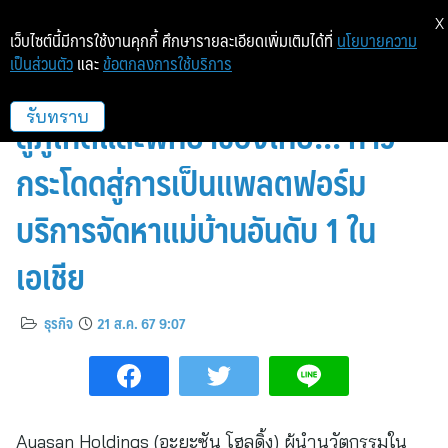
X
เว็บไซต์นี้มีการใช้งานคุกกี้ ศึกษารายละเอียดเพิ่มเติมได้ที่
นโยบายความ
เป็นส่วนตัว
และ
ข้อตกลงการใช้บริการ
Ayasan (อะยะซัน) ขยายตลาดเข้า
สู่ภูเก็ตและพัทยาของไทย!!! ก้าว
รับทราบ
กระโดดสู่การเป็นแพลตฟอร์ม
บริการจัดหาแม่บ้านอันดับ 1 ใน
เอเชีย
ธุรกิจ
21 ส.ค. 67 9:07
Ayasan Holdings (อะยะซัน โฮลดิ้ง) ผู้นำนวัตกรรมใน