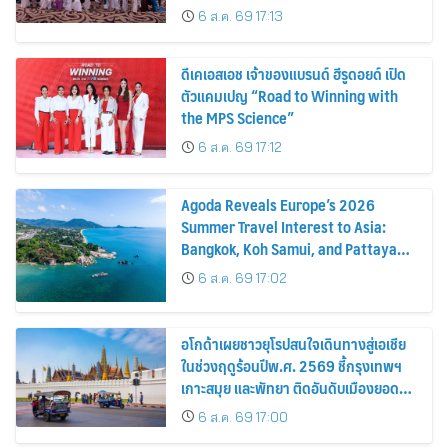
6 ส.ค. 69 17:13
ดีเคเอสเอช เจ้าของแบรนด์ ฮีรูดอยด์ เปิด
ตัวแคมเปญ “Road to Winning with
the MPS Science”
6 ส.ค. 69 17:12
Agoda Reveals Europe’s 2026
Summer Travel Interest to Asia:
Bangkok, Koh Samui, and Pattaya
Among the Top Cities
6 ส.ค. 69 17:02
อโกด้าเผยชาวยุโรปสนใจเดินทางสู่เอเชีย
ในช่วงฤดูร้อนปีพ.ศ. 2569 ชี้กรุงเทพฯ
เกาะสมุย และพัทยา ติดอันดับเมืองยอด
นิยม
6 ส.ค. 69 17:00