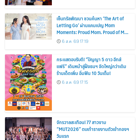
เซ็นทรัลพัฒนา ชวนค้นหา ‘The Art of
Letting Go’ ผ่านแคมเปญ Mom
Moments: Proud Mom. Proud of My
Mom.
6 ส.ค. 69 17:19
กระแสตอบรับดี! “ปัญญา 5 ดาว อีทส์
แฟร์” เดินหน้าสู่ฝั่งธนฯ จัดใหญ่กว่าเดิม
ร้านเด็ดเพิ่ม อิ่มฟิน 10 วันเต็ม!
6 ส.ค. 69 17:15
จักรวาลสะเทือน! 77 สาวงาม
“MUT2026” ตบเท้ารายงานตัวเข้ากองฯ
วันแรก