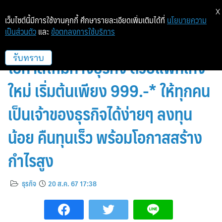
X
เว็บไซต์นี้มีการใช้งานคุกกี้ ศึกษารายละเอียดเพิ่มเติมได้ที่
นโยบายความ
เป็นส่วนตัว
และ
ข้อตกลงการใช้บริการ
เคอีเอ็กซ์ เอ็กซ์เพรส (KEX) เปิด
โอกาสใหม่ทางธุรกิจ ด้วยแพ็กเกจ
รับทราบ
ใหม่ เริ่มต้นเพียง 999.-* ให้ทุกคน
เป็นเจ้าของธุรกิจได้ง่ายๆ ลงทุน
น้อย คืนทุนเร็ว พร้อมโอกาสสร้าง
กำไรสูง
ธุรกิจ
20 ส.ค. 67 17:38