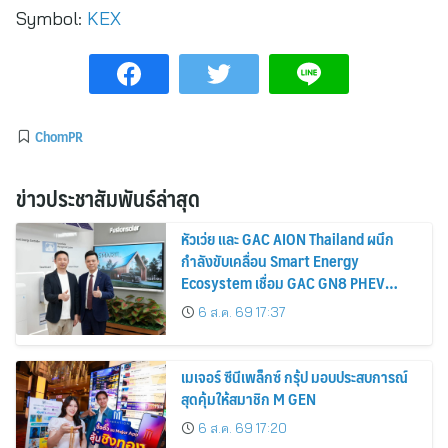
Symbol:
KEX
ChomPR
ข่าวประชาสัมพันธ์ล่าสุด
หัวเว่ย และ GAC AION Thailand ผนึก
กำลังขับเคลื่อน Smart Energy
Ecosystem เชื่อม GAC GN8 PHEV
รถยนต์ MPV ระดับพรีเมียม เข้ากับ
6 ส.ค. 69 17:37
พลังงานแสงอาทิตย์ภายในบ้าน
เมเจอร์ ซีนีเพล็กซ์ กรุ้ป มอบประสบการณ์
สุดคุ้มให้สมาชิก M GEN
6 ส.ค. 69 17:20