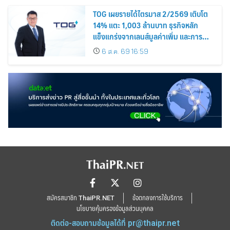
TOG เผยรายได้ไตรมาส 2/2569 เติบโต
14% แตะ 1,003 ล้านบาท ธุรกิจหลัก
แข็งแกร่งจากเลนส์มูลค่าเพิ่ม และการ
ขยายตลาดต่างประเทศ พร้อมเดินหน้า
6 ส.ค. 69 16:59
ลงทุนเพื่อการเติบโตระยะยาว
สมัครสมาชิก ThaiPR.NET
ข้อตกลงการใช้บริการ
นโยบายคุ้มครองข้อมูลส่วนบุคคล
ติดต่อ-สอบถามข้อมูลได้ที่
pr@thaipr.net