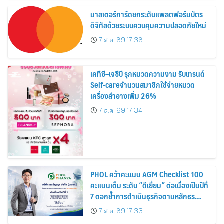
มาสเตอร์การ์ดยกระดับแพลตฟอร์มบัตร
ดิจิทัลด้วยระบบควบคุมความปลอดภัยใหม่
7 ส.ค. 69 17:36
เคทีซี–เจซีบี รุกหมวดความงาม รับเทรนด์
Self-careจำนวนสมาชิกใช้จ่ายหมวด
เครื่องสำอางเพิ่ม 26%
7 ส.ค. 69 17:34
PHOL คว้าคะแนน AGM Checklist 100
คะแนนเต็ม ระดับ “ดีเยี่ยม” ต่อเนื่องเป็นปีที่
7 ตอกย้ำการดำเนินธุรกิจตามหลักธร
รมาภิบาล โปร่งใส สร้างความเชื่อมั่นผู้ถือ
7 ส.ค. 69 17:33
หุ้น