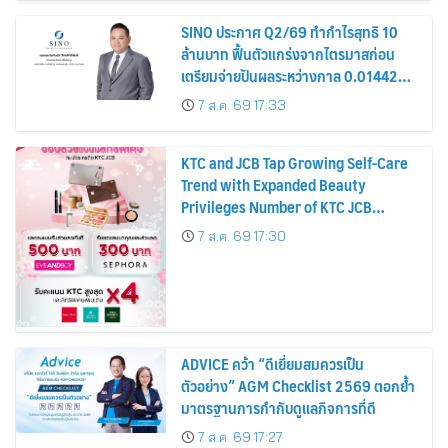
SINO ประกาศ Q2/69 ทำกำไรสุทธิ 10
ล้านบาท ฟื้นตัวแกร่งจากไตรมาสก่อน
เตรียมจ่ายปันผลระหว่างกาล 0.014423
บาทต่อหุ้น ครึ่งปีหลังมุ่งเติบโตต่อเนื่อง
7 ส.ค. 69 17:33
KTC and JCB Tap Growing Self-Care
Trend with Expanded Beauty
Privileges Number of KTC JCB
Cardmembers Spending on
7 ส.ค. 69 17:30
Cosmetics Rises 26%
ADVICE คว้า “ดีเยี่ยมสมควรเป็น
ตัวอย่าง” AGM Checklist 2569 ตอกย้ำ
มาตรฐานการกำกับดูแลกิจการที่ดี
7 ส.ค. 69 17:27