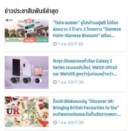
ข่าวประชาสัมพันธ์ล่าสุด
“ไซมิส แอสเสท” ชูโปรบ้านอยู่ฟรี ไม่ต้อง
ผ่อนนาน 3 ปี เจาะ 2 โครงการ “Siamese
Holm–Siamese Blossom” พร้อม
ส่วนลดและสิทธิพิเศษถึง 31 สิงหาคม
7 ส.ค. 69 17:40
2569
ซัมซุง เปิดยอดจองทั่วโลก Galaxy Z
Series เจเนอเรชันใหม่, Watch Ultra2
และ Watch9 สูงกว่ารุ่นก่อนหน้ากว่า
30%
7 ส.ค. 69 17:38
ท็อปส์ เสิร์ฟแคมเปญ “Discover UK:
Bringing British Favourites to You”
ขนทัพของอร่อยและไอเท็มฮิตจากสหราช
อาณาจักร ส่งตรงถึงมือตั้งแต่วันนี้ – 18
7 ส.ค. 69 17:38
สิงหาคมนี้