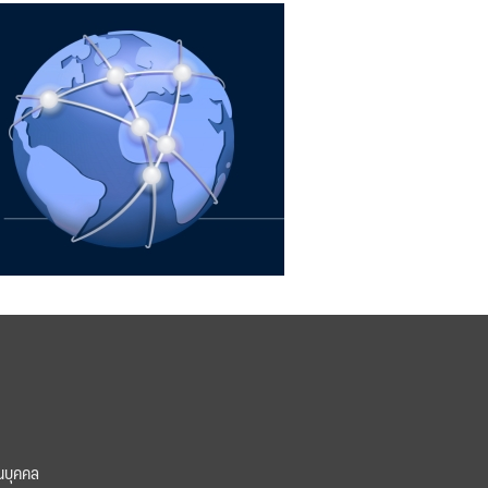
นบุคคล