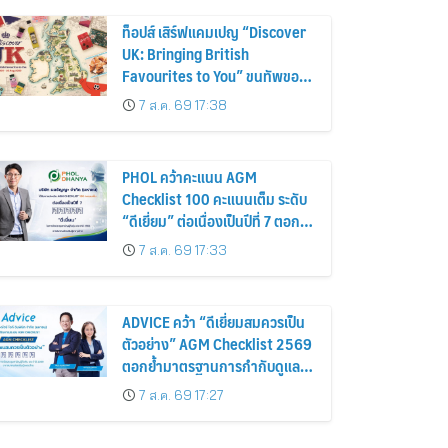
ท็อปส์ เสิร์ฟแคมเปญ “Discover
UK: Bringing British
Favourites to You” ขนทัพของ
อร่อยและไอเท็มฮิตจากสหราช
7 ส.ค. 69 17:38
อาณาจักร ส่งตรงถึงมือตั้งแต่วัน
นี้ – 18 สิงหาคมนี้
PHOL คว้าคะแนน AGM
Checklist 100 คะแนนเต็ม ระดับ
“ดีเยี่ยม” ต่อเนื่องเป็นปีที่ 7 ตอกย้ำ
การดำเนินธุรกิจตามหลักธรรมาภิ
7 ส.ค. 69 17:33
บาล โปร่งใส สร้างความเชื่อมั่นผู้
ถือหุ้น
ADVICE คว้า “ดีเยี่ยมสมควรเป็น
ตัวอย่าง” AGM Checklist 2569
ตอกย้ำมาตรฐานการกำกับดูแล
กิจการที่ดี
7 ส.ค. 69 17:27