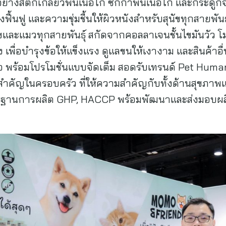
งสติ๊กเกลียวพันเนื้อไก่ ซิกก้าพันเนื้อไก่ และกระดูกจิ๋ว
ื้นฟู และความชุ่มชื้นให้ผิวหนังสำหรับสุนัขทุกสายพันธ
ัขและแมวทุกสายพันธุ์ สกัดจากคอลลาเจนชั้นไขมันวัว โมเ
ต่ง เพื่อบำรุงข้อให้แข็งแรง ดูแลขนให้เงางาม และสินค้าอ
พร้อมโปรโมชั่นแบบจัดเต็ม สอดรับเทรนด์ Pet Humanizat
สำคัญในครอบครัว ที่ให้ความสำคัญกับทั้งด้านสุขภาพแ
นการผลิต GHP, HACCP พร้อมพัฒนาและส่งมอบผลิตภัณฑ์