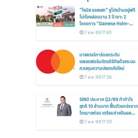
“ไซมิส แอสเสท” ชูโปรบ้านอยู่ฟรี
ไม่ต้องผ่อนนาน 3 ปี เจาะ 2
โครงการ “Siamese Holm–
Siamese Blossom” พร้อม
7 ส.ค. 69 17:40
ส่วนลดและสิทธิพิเศษถึง 31
สิงหาคม 2569
มาสเตอร์การ์ดยกระดับ
แพลตฟอร์มบัตรดิจิทัลด้วยระบบ
ควบคุมความปลอดภัยใหม่
7 ส.ค. 69 17:36
SINO ประกาศ Q2/69 ทำกำไร
สุทธิ 10 ล้านบาท ฟื้นตัวแกร่งจาก
ไตรมาสก่อน เตรียมจ่ายปันผล
ระหว่างกาล 0.014423 บาทต่อหุ้
7 ส.ค. 69 17:33
ครึ่งปีหลังมุ่งเติบโตต่อเนื่อง