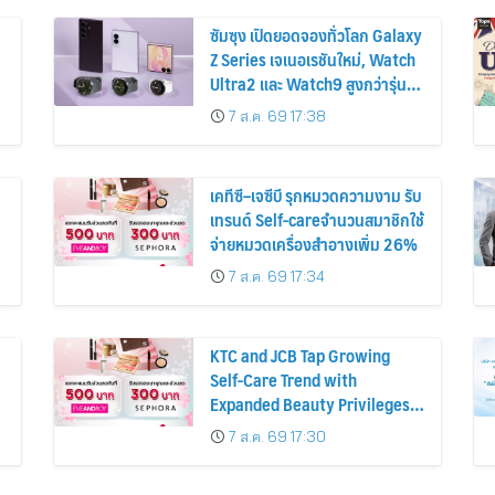
ซัมซุง เปิดยอดจองทั่วโลก Galaxy
Z Series เจเนอเรชันใหม่, Watch
Ultra2 และ Watch9 สูงกว่ารุ่น
ก่อนหน้ากว่า 30%
7 ส.ค. 69 17:38
เคทีซี–เจซีบี รุกหมวดความงาม รับ
เทรนด์ Self-careจำนวนสมาชิกใช้
จ่ายหมวดเครื่องสำอางเพิ่ม 26%
7 ส.ค. 69 17:34
KTC and JCB Tap Growing
Self-Care Trend with
Expanded Beauty Privileges
น
Number of KTC JCB
7 ส.ค. 69 17:30
Cardmembers Spending on
Cosmetics Rises 26%