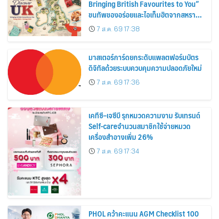
Bringing British Favourites to You”
ขนทัพของอร่อยและไอเท็มฮิตจากสหราช
อาณาจักร ส่งตรงถึงมือตั้งแต่วันนี้ – 18
7 ส.ค. 69 17:38
สิงหาคมนี้
มาสเตอร์การ์ดยกระดับแพลตฟอร์มบัตร
ดิจิทัลด้วยระบบควบคุมความปลอดภัยใหม่
7 ส.ค. 69 17:36
เคทีซี–เจซีบี รุกหมวดความงาม รับเทรนด์
Self-careจำนวนสมาชิกใช้จ่ายหมวด
เครื่องสำอางเพิ่ม 26%
7 ส.ค. 69 17:34
PHOL คว้าคะแนน AGM Checklist 100