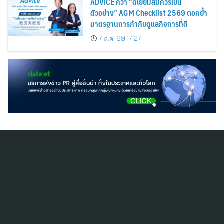
ADVICE คว้า “ดีเยี่ยมสมควรเป็น
ตัวอย่าง” AGM Checklist 2569 ตอกย้ำ
มาตรฐานการกำกับดูแลกิจการที่ดี
7 ส.ค. 69 17:27
สมัครสมาชิก ThaiPR.NET
ข้อตกลงการใช้บริการ
นโยบายคุ้มครองข้อมูลส่วนบุคคล
ติดต่อ-สอบถามข้อมูลได้ที่
pr@thaipr.net