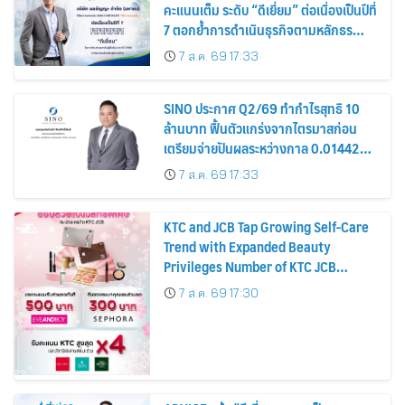
คะแนนเต็ม ระดับ “ดีเยี่ยม” ต่อเนื่องเป็นปีที่
7 ตอกย้ำการดำเนินธุรกิจตามหลักธร
รมาภิบาล โปร่งใส สร้างความเชื่อมั่นผู้ถือ
7 ส.ค. 69 17:33
หุ้น
SINO ประกาศ Q2/69 ทำกำไรสุทธิ 10
ล้านบาท ฟื้นตัวแกร่งจากไตรมาสก่อน
เตรียมจ่ายปันผลระหว่างกาล 0.014423
บาทต่อหุ้น ครึ่งปีหลังมุ่งเติบโตต่อเนื่อง
7 ส.ค. 69 17:33
KTC and JCB Tap Growing Self-Care
Trend with Expanded Beauty
Privileges Number of KTC JCB
Cardmembers Spending on
7 ส.ค. 69 17:30
Cosmetics Rises 26%