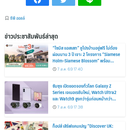
ซีพี ออลล์
ข่าวประชาสัมพันธ์ล่าสุด
“ไซมิส แอสเสท” ชูโปรบ้านอยู่ฟรี ไม่ต้อง
ผ่อนนาน 3 ปี เจาะ 2 โครงการ “Siamese
Holm–Siamese Blossom” พร้อม
ส่วนลดและสิทธิพิเศษถึง 31 สิงหาคม
7 ส.ค. 69 17:40
2569
ซัมซุง เปิดยอดจองทั่วโลก Galaxy Z
Series เจเนอเรชันใหม่, Watch Ultra2
และ Watch9 สูงกว่ารุ่นก่อนหน้ากว่า
30%
7 ส.ค. 69 17:38
ท็อปส์ เสิร์ฟแคมเปญ “Discover UK: