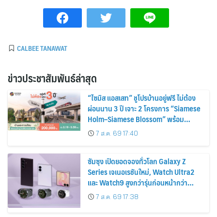
CALBEE TANAWAT
ข่าวประชาสัมพันธ์ล่าสุด
“ไซมิส แอสเสท” ชูโปรบ้านอยู่ฟรี ไม่ต้อง
ผ่อนนาน 3 ปี เจาะ 2 โครงการ “Siamese
Holm–Siamese Blossom” พร้อม
ส่วนลดและสิทธิพิเศษถึง 31 สิงหาคม
7 ส.ค. 69 17:40
2569
ซัมซุง เปิดยอดจองทั่วโลก Galaxy Z
Series เจเนอเรชันใหม่, Watch Ultra2
และ Watch9 สูงกว่ารุ่นก่อนหน้ากว่า
30%
7 ส.ค. 69 17:38