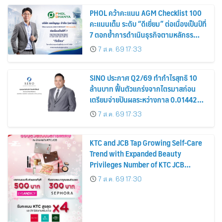
PHOL คว้าคะแนน AGM Checklist 100
คะแนนเต็ม ระดับ “ดีเยี่ยม” ต่อเนื่องเป็นปีที่
7 ตอกย้ำการดำเนินธุรกิจตามหลักธร
รมาภิบาล โปร่งใส สร้างความเชื่อมั่นผู้ถือ
7 ส.ค. 69 17:33
หุ้น
SINO ประกาศ Q2/69 ทำกำไรสุทธิ 10
ล้านบาท ฟื้นตัวแกร่งจากไตรมาสก่อน
เตรียมจ่ายปันผลระหว่างกาล 0.014423
บาทต่อหุ้น ครึ่งปีหลังมุ่งเติบโตต่อเนื่อง
7 ส.ค. 69 17:33
KTC and JCB Tap Growing Self-Care
Trend with Expanded Beauty
Privileges Number of KTC JCB
Cardmembers Spending on
7 ส.ค. 69 17:30
Cosmetics Rises 26%