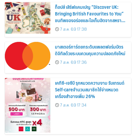
ท็อปส์ เสิร์ฟแคมเปญ “Discover UK:
Bringing British Favourites to You”
ขนทัพของอร่อยและไอเท็มฮิตจากสหราช
อาณาจักร ส่งตรงถึงมือตั้งแต่วันนี้ – 18
7 ส.ค. 69 17:38
สิงหาคมนี้
มาสเตอร์การ์ดยกระดับแพลตฟอร์มบัตร
ดิจิทัลด้วยระบบควบคุมความปลอดภัยใหม่
7 ส.ค. 69 17:36
เคทีซี–เจซีบี รุกหมวดความงาม รับเทรนด์
Self-careจำนวนสมาชิกใช้จ่ายหมวด
เครื่องสำอางเพิ่ม 26%
7 ส.ค. 69 17:34