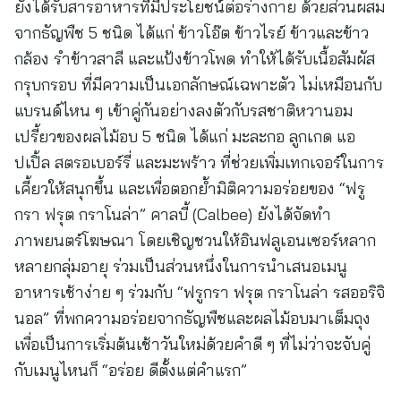
ยังได้รับสารอาหารที่มีประโยชน์ต่อร่างกาย ด้วยส่วนผสม
จากธัญพืช 5 ชนิด ได้แก่ ข้าวโอ๊ต ข้าวไรย์ ข้าวและข้าว
กล้อง รำข้าวสาลี และแป้งข้าวโพด ทำให้ได้รับเนื้อสัมผัส
กรุบกรอบ ที่มีความเป็นเอกลักษณ์เฉพาะตัว ไม่เหมือนกับ
แบรนด์ไหน ๆ เข้าคู่กันอย่างลงตัวกับรสชาติหวานอม
เปรี้ยวของผลไม้อบ 5 ชนิด ได้แก่ มะละกอ ลูกเกด แอ
ปเปิ้ล สตรอเบอร์รี่ และมะพร้าว ที่ช่วยเพิ่มเทกเจอร์ในการ
เคี้ยวให้สนุกขึ้น และเพื่อตอกย้ำมิติความอร่อยของ “ฟรู
กรา ฟรุต กราโนล่า” คาลบี้ (Calbee) ยังได้จัดทำ
ภาพยนตร์โฆษณา โดยเชิญชวนให้อินฟลูเอนเซอร์หลาก
หลายกลุ่มอายุ ร่วมเป็นส่วนหนึ่งในการนำเสนอเมนู
อาหารเช้าง่าย ๆ ร่วมกับ “ฟรูกรา ฟรุต กราโนล่า รสออริจิ
นอล” ที่พกความอร่อยจากธัญพืชและผลไม้อบมาเต็มถุง
เพื่อเป็นการเริ่มต้นเช้าวันใหม่ด้วยคำดี ๆ ที่ไม่ว่าจะจับคู่
กับเมนูไหนก็ “อร่อย ดีตั้งแต่คำแรก”