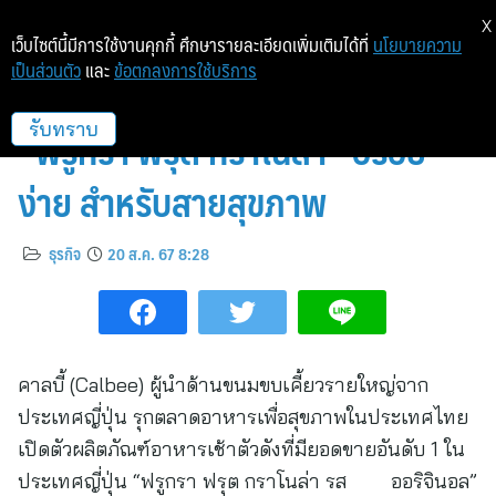
X
เว็บไซต์นี้มีการใช้งานคุกกี้ ศึกษารายละเอียดเพิ่มเติมได้ที่
นโยบายความ
เป็นส่วนตัว
และ
ข้อตกลงการใช้บริการ
คาลบี้ ลุยตลาดอาหารเช้า เปิดตัว
“ฟรูกรา ฟรุต กราโนล่า” อร่อย
รับทราบ
ง่าย สำหรับสายสุขภาพ
ธุรกิจ
20 ส.ค. 67 8:28
คาลบี้ (Calbee) ผู้นำด้านขนมขบเคี้ยวรายใหญ่จาก
ประเทศญี่ปุ่น รุกตลาดอาหารเพื่อสุขภาพในประเทศไทย
เปิดตัวผลิตภัณฑ์อาหารเช้าตัวดังที่มียอดขายอันดับ 1 ใน
ประเทศญี่ปุ่น “ฟรูกรา ฟรุต กราโนล่า รส ออริจินอล”