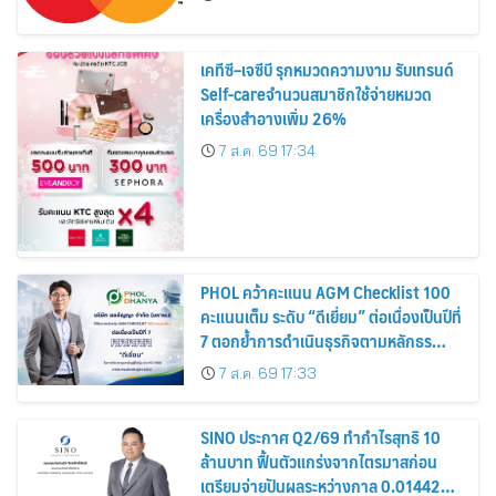
เคทีซี–เจซีบี รุกหมวดความงาม รับเทรนด์
Self-careจำนวนสมาชิกใช้จ่ายหมวด
เครื่องสำอางเพิ่ม 26%
7 ส.ค. 69 17:34
PHOL คว้าคะแนน AGM Checklist 100
คะแนนเต็ม ระดับ “ดีเยี่ยม” ต่อเนื่องเป็นปีที่
7 ตอกย้ำการดำเนินธุรกิจตามหลักธร
รมาภิบาล โปร่งใส สร้างความเชื่อมั่นผู้ถือ
7 ส.ค. 69 17:33
หุ้น
SINO ประกาศ Q2/69 ทำกำไรสุทธิ 10
ล้านบาท ฟื้นตัวแกร่งจากไตรมาสก่อน
เตรียมจ่ายปันผลระหว่างกาล 0.014423