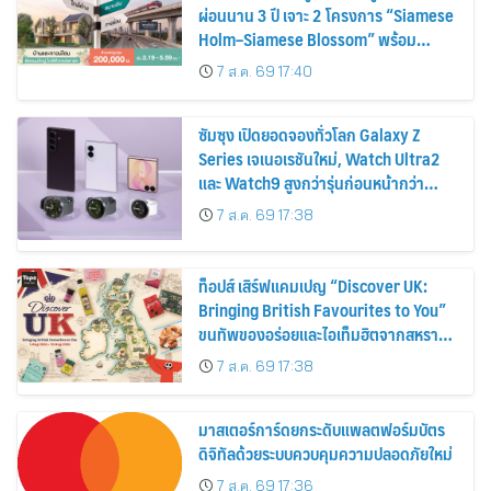
ผ่อนนาน 3 ปี เจาะ 2 โครงการ “Siamese
Holm–Siamese Blossom” พร้อม
ส่วนลดและสิทธิพิเศษถึง 31 สิงหาคม
7 ส.ค. 69 17:40
2569
ซัมซุง เปิดยอดจองทั่วโลก Galaxy Z
Series เจเนอเรชันใหม่, Watch Ultra2
และ Watch9 สูงกว่ารุ่นก่อนหน้ากว่า
30%
7 ส.ค. 69 17:38
ท็อปส์ เสิร์ฟแคมเปญ “Discover UK:
Bringing British Favourites to You”
ขนทัพของอร่อยและไอเท็มฮิตจากสหราช
อาณาจักร ส่งตรงถึงมือตั้งแต่วันนี้ – 18
7 ส.ค. 69 17:38
สิงหาคมนี้
มาสเตอร์การ์ดยกระดับแพลตฟอร์มบัตร
ดิจิทัลด้วยระบบควบคุมความปลอดภัยใหม่
7 ส.ค. 69 17:36