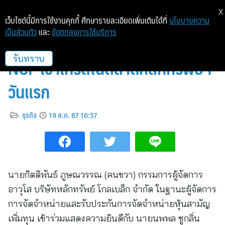
X
เว็บไซต์นี้มีการใช้งานคุกกี้ ศึกษารายละเอียดเพิ่มเติมได้ที่
นโยบายความ
เป็นส่วนตัว
และ
ข้อตกลงการใช้บริการ
บล.โกลเบล็ก ร่วมแสดงความยินดี
NCP เข้าเทรดในตลาดหลักทรัพย์ฯ
รับทราบ
วันแรก
ธุรกิจ
19 ส.ค. 67 16:57
นายกิตติพันธ์ ภูษณวรรณ (คนขวา) กรรมการผู้จัดการ
อาวุโส บริษัทหลักทรัพย์ โกลเบล็ก จำกัด ในฐานะผู้จัดการ
การจัดจำหน่ายและรับประกันการจัดจำหน่ายหุ้นสามัญ
เพิ่มทุน เข้าร่วมแสดงความยินดีกับ นายนพพล ชูกลิ่น