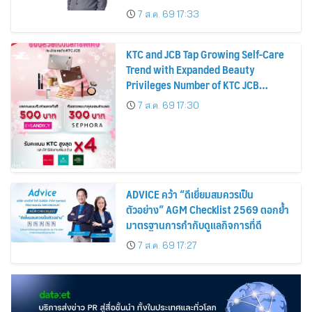
บาทต่อหุ้น ครึ่งปีหลังมุ่งเติบโตต่อเนื่อง
7 ส.ค. 69 17:33
KTC and JCB Tap Growing Self-Care
Trend with Expanded Beauty
Privileges Number of KTC JCB
Cardmembers Spending on
7 ส.ค. 69 17:30
Cosmetics Rises 26%
ADVICE คว้า “ดีเยี่ยมสมควรเป็น
ตัวอย่าง” AGM Checklist 2569 ตอกย้ำ
มาตรฐานการกำกับดูแลกิจการที่ดี
7 ส.ค. 69 17:27