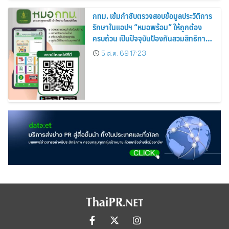
กทม. เข้มกำชับตรวจสอบข้อมูลประวัติการ
รักษาในแอปฯ “หมอพร้อม” ให้ถูกต้อง
ครบถ้วน เป็นปัจจุบันป้องกันสวมสิทธิการ
รักษา
5 ส.ค. 69 17:23