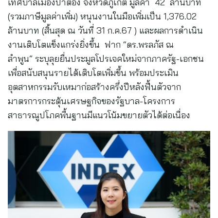
เทศบาลเมืองป่าตอง จังหวัดภูเก็ต มูลค่า 42 ล้านบาท
(รวมภาษีมูลค่าเพิ่ม) หนุนงานในมือเพิ่มเป็น 1,376.02
ล้านบาท (สิ้นสุด ณ วันที่ 31 ก.ค.67 ) และผลการดำเนิน
งานเติบโตแข็งแกร่งยิ่งขึ้น ฟาก “ดร.พรลภัส ณ
ลำพูน” ระบุลุยยื่นประมูลโปรเจคใหม่จากภาครัฐ-เอกชน
เพื่อสนับสนุนรายได้เติบโตเพิ่มขึ้น พร้อมประเมิน
อุตสาหกรรมรับเหมาก่อสร้างครึ่งปีหลังฟื้นตัวจาก
มาตรการกระตุ้นเศรษฐกิจของรัฐบาล-โครงการ
สาธารณูปโภคพื้นฐานมีแนวโน้มขยายตัวได้ต่อเนื่อง