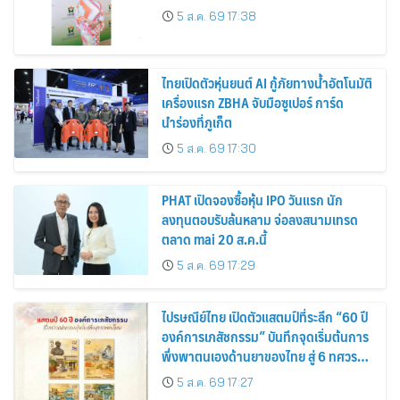
5 ส.ค. 69 17:38
ไทยเปิดตัวหุ่นยนต์ AI กู้ภัยทางน้ำอัตโนมัติ
เครื่องแรก ZBHA จับมือซูเปอร์ การ์ด
นำร่องที่ภูเก็ต
5 ส.ค. 69 17:30
PHAT เปิดจองซื้อหุ้น IPO วันแรก นัก
ลงทุนตอบรับล้นหลาม จ่อลงสนามเทรด
ตลาด mai 20 ส.ค.นี้
5 ส.ค. 69 17:29
ไปรษณีย์ไทย เปิดตัวแสตมป์ที่ระลึก “60 ปี
องค์การเภสัชกรรม” บันทึกจุดเริ่มต้นการ
พึ่งพาตนเองด้านยาของไทย สู่ 6 ทศวรรษ
แห่งการพัฒนาสุขภาพคนไทย
5 ส.ค. 69 17:27