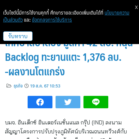
X
เว็บไซต์นี้มีการใช้งานคุกกี้ ศึกษารายละเอียดเพิ่มเติมได้ที่
นโยบายความ
เป็นส่วนตัว
และ
ข้อตกลงการใช้บริการ
IND สุดเจ๋ง! คว้างานโครงการ
เทศบาลป่าตอง มูลค่า 42 ลบ. หนุน
รับทราบ
Backlog ทะยานแตะ 1,376 ลบ.
-ผลงานโตแกร่ง
ธุรกิจ
19 ส.ค. 67 10:53
บมจ. อินเด็กซ์ อินเตอร์เนชั่นแนล กรุ๊ป (IND) ลงนาม
สัญญาโครงการปรับปรุงภูมิทัศน์บริเวณถนนทวีวงศ์กับ