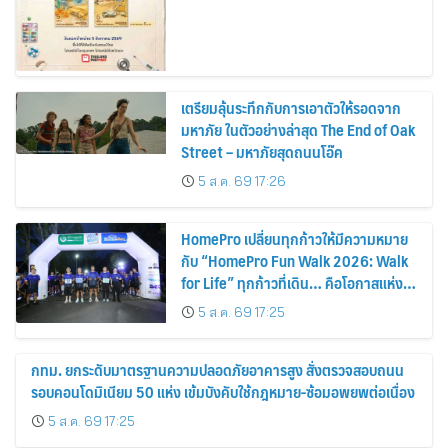
เตรียมลุ้นระทึกกับการเอาตัวให้รอดจาก
มหาภัย ในตัวอย่างล่าสุด The End of Oak
Street – มหาภัยสุดถนนโอ๊ค
5 ส.ค. 69 17:26
HomePro เปลี่ยนทุกก้าวให้มีความหมาย
กับ “HomePro Fun Walk 2026: Walk
for Life” ทุกก้าวที่เดิน… คือโอกาสแห่ง
การมีชีวิต
5 ส.ค. 69 17:25
กทม. ยกระดับมาตรฐานความปลอดภัยอาคารสูง สั่งตรวจสอบถนน
รอบคอนโดมิเนียม 50 แห่ง เข้มบังคับใช้กฎหมาย-ซ้อมอพยพต่อเนื่อง
5 ส.ค. 69 17:25