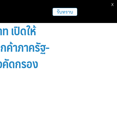
X
ธุรกิจ
ฝากข่าวประชาสัมพันธ์
อื่นๆ
รับทราบ
ท เปิดให้
กค้าภาครัฐ-
จคัดกรอง