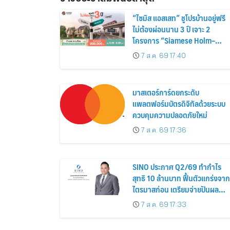
“ไซมิส แอสเสท” ชูโปรบ้านอยู่ฟรี
ไม่ต้องผ่อนนาน 3 ปี เจาะ 2
โครงการ “Siamese Holm–
Siamese Blossom” พร้อม
7 ส.ค. 69 17:40
ส่วนลดและสิทธิพิเศษถึง 31
สิงหาคม 2569
มาสเตอร์การ์ดยกระดับ
แพลตฟอร์มบัตรดิจิทัลด้วยระบบ
ควบคุมความปลอดภัยใหม่
7 ส.ค. 69 17:36
SINO ประกาศ Q2/69 ทำกำไร
สุทธิ 10 ล้านบาท ฟื้นตัวแกร่งจาก
ไตรมาสก่อน เตรียมจ่ายปันผล
ระหว่างกาล 0.014423 บาทต่อหุ้
7 ส.ค. 69 17:33
ครึ่งปีหลังมุ่งเติบโตต่อเนื่อง