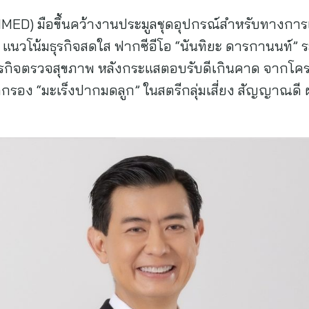
INMED) มือขึ้นคว้างานประมูลชุดอุปกรณ์สำหรับทางการ
 แนวโน้มธุรกิจสดใส ฟากซีอีโอ “นันทิยะ ดารกานนท์” ร
ุรกิจตรวจสุขภาพ หลังกระแสตอบรับดีเกินคาด จากโค
รอง “มะเร็งปากมดลูก” ในสตรีกลุ่มเสี่ยง สัญญาณดี 