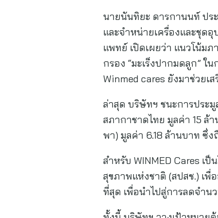
นายนันทิยะ ดารกานนท์ ประธา
และจำหน่ายเครื่องและชุดอุ
แพทย์ เปิดเผยว่า แนวโน้มภ
กรอง “มะเร็งปากมดลูก” ในกล
Winmed cares ยังมาช่วยเสร
ล่าสุด บริษัทฯ ชนะการประมูล
สภากาชาดไทย มูลค่า 15 ล้า
พา) มูลค่า 6.18 ล้านบาท ซึ่ง
สำหรับ WINMED Cares เป็
สุขภาพแห่งชาติ (สปสช.) เพ
ที่สุด เพื่อนำไปสู่การลดจำ
ทั้งนี้ บริษัทฯ วางเป้าหมา