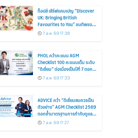
ท็อปส์ เสิร์ฟแคมเปญ “Discover
UK: Bringing British
Favourites to You” ขนทัพของ
อร่อยและไอเท็มฮิตจากสหราช
7 ส.ค. 69 17:38
อาณาจักร ส่งตรงถึงมือตั้งแต่วัน
นี้ – 18 สิงหาคมนี้
PHOL คว้าคะแนน AGM
Checklist 100 คะแนนเต็ม ระดับ
“ดีเยี่ยม” ต่อเนื่องเป็นปีที่ 7 ตอกย้ำ
การดำเนินธุรกิจตามหลักธรรมาภิ
7 ส.ค. 69 17:33
บาล โปร่งใส สร้างความเชื่อมั่นผู้
ถือหุ้น
ADVICE คว้า “ดีเยี่ยมสมควรเป็น
ตัวอย่าง” AGM Checklist 2569
ตอกย้ำมาตรฐานการกำกับดูแล
กิจการที่ดี
7 ส.ค. 69 17:27