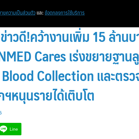
หน้าแรก
ท่องเที่ยว
ไอที
เศรษฐกิจ/การเงิน
ายความเป็นส่วนตัว
และ
ข้อตกลงการใช้บริการ
วดี!คว้างานเพิ่ม 15 ล้านบา
INMED Cares เร่งขยายฐานลู
 Blood Collection และตรว
กฯหนุนรายได้เติบโต
5
Line