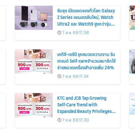
ซัมซุง เปิดยอดจองทั่วโลก Galaxy
Z Series เจเนอเรชันใหม่, Watch
Ultra2 และ Watch9 สูงกว่ารุ่น
ก่อนหน้ากว่า 30%
7 ส.ค. 69 17:38
เคทีซี–เจซีบี รุกหมวดความงาม รับ
เทรนด์ Self-careจำนวนสมาชิกใช้
จ่ายหมวดเครื่องสำอางเพิ่ม 26%
7 ส.ค. 69 17:34
KTC and JCB Tap Growing
Self-Care Trend with
Expanded Beauty Privileges
น
Number of KTC JCB
7 ส.ค. 69 17:30
Cardmembers Spending on
Cosmetics Rises 26%