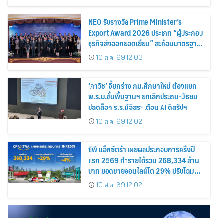
NEO รับรางวัล Prime Minister’s
Export Award 2026 ประเภท “ผู้ประกอบ
ธุรกิจส่งออกยอดเยี่ยม” สะท้อนมาตรฐาน
การดำเนินธุรกิจ พร้อมยกระดับศักยภาพ
10 ส.ค. 69 12:03
สินค้าไทยสู่ตลาดโลก
‘ภาวิช’ จี้ยกร่าง กม.ศึกษาใหม่ ต้องแยก
พ.ร.บ.ขั้นพื้นฐานฯ ยกเลิกประถม-มัธยม
ปลดล็อก ร.ร.มีอิสระ เตือน AI ดิสรัปฯ
10 ส.ค. 69 12:02
ซีพี แอ็กซ์ตร้า เผยผลประกอบการครึ่งปี
แรก 2569 ทำรายได้รวม 268,334 ล้าน
บาท ยอดขายออนไลน์โต 29% ปรับโฉม
สาขาใหม่ดันอัตราเช่าพื้นที่โต 4%
10 ส.ค. 69 12:02