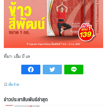
ที่มา:
เอ็ม บี เค
เอ็ม บี เค
ข่าวประชาสัมพันธ์ล่าสุด