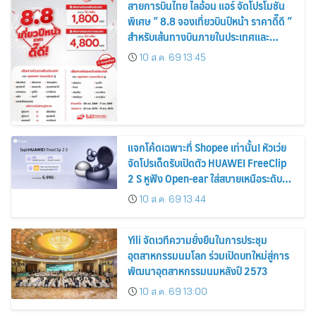
สายการบินไทย ไลอ้อน แอร์ จัดโปรโมชัน
พิเศษ ” 8.8 จองเที่ยวบินปีหน้า ราคาดี๊ดี ”
สำหรับเส้นทางบินภายในประเทศและ
ระหว่างประเทศ
10 ส.ค. 69 13:45
แจกโค้ดเฉพาะที่ Shopee เท่านั้น! หัวเว่ย
จัดโปรเด็ดรับเปิดตัว HUAWEI FreeClip
2 S หูฟัง Open-ear ใส่สบายเหนือระดับ
เคาะราคาพิเศษเริ่มเพียง 6,990 บาท
10 ส.ค. 69 13:44
พร้อมของแถมสุดคุ้ม
Yili จัดเวทีความยั่งยืนในการประชุม
อุตสาหกรรมนมโลก ร่วมเปิดบทใหม่สู่การ
พัฒนาอุตสาหกรรมนมหลังปี 2573
10 ส.ค. 69 13:00