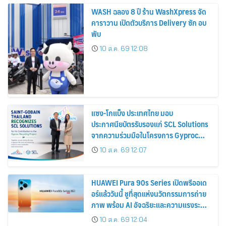
WASH ฉลอง 8 ปี ร้าน WashXpress จัด
คาราวาน เปิดตัวบริการ Delivery ซัก อบ
พับ
10 ส.ค. 69 12:08
แซง-โกแบ็ง ประเทศไทย มอบ
ประกาศนียบัตรรับรองแก่ SCL Solutions
จากความร่วมมือในโครงการ Gyproc
Recycling
10 ส.ค. 69 12:07
HUAWEI Pura 90s Series เปิดพรีออเด
อร์แล้ววันนี้ ชูที่สุดแห่งนวัตกรรมการถ่าย
ภาพ พร้อม AI อัจฉริยะและความแรงระดับ
5G Advanced
10 ส.ค. 69 12:04