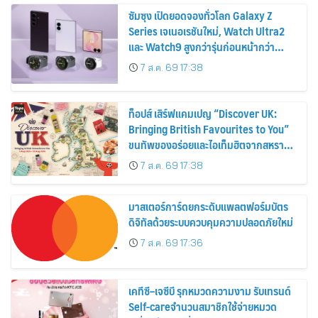
ซัมซุง เปิดยอดจองทั่วโลก Galaxy Z
Series เจเนอเรชันใหม่, Watch Ultra2
และ Watch9 สูงกว่ารุ่นก่อนหน้ากว่า
30%
7 ส.ค. 69 17:38
ท็อปส์ เสิร์ฟแคมเปญ “Discover UK:
Bringing British Favourites to You”
ขนทัพของอร่อยและไอเท็มฮิตจากสหราช
อาณาจักร ส่งตรงถึงมือตั้งแต่วันนี้ – 18
7 ส.ค. 69 17:38
สิงหาคมนี้
มาสเตอร์การ์ดยกระดับแพลตฟอร์มบัตร
ดิจิทัลด้วยระบบควบคุมความปลอดภัยใหม่
7 ส.ค. 69 17:36
เคทีซี–เจซีบี รุกหมวดความงาม รับเทรนด์
Self-careจำนวนสมาชิกใช้จ่ายหมวด