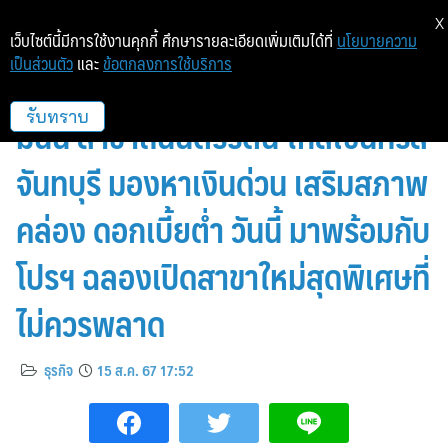
X
เว็บไซต์นี้มีการใช้งานคุกกี้ ศึกษารายละเอียดเพิ่มเติมได้ที่
นโยบายความ
เป็นส่วนตัว
และ
ข้อตกลงการใช้บริการ
เปิดแล้ว สาขาที่94 โรงรับจำนำอีซี่
มันนี่ สาขาถนนตรีรัตน์ ใกล้เซ็นทรัล
รับทราบ
จันทบุรี มองหาเงินด่วน เสริมสภาพ
คล่อง ดอกเบี้ยต่ำ วันนี้ มาพร้อมกับ
โปรฯ ฉลองเปิดสาขาใหม่สุดพิเศษที่
ไม่ควรพลาด
ธุรกิจ
15 ส.ค. 67 17:52