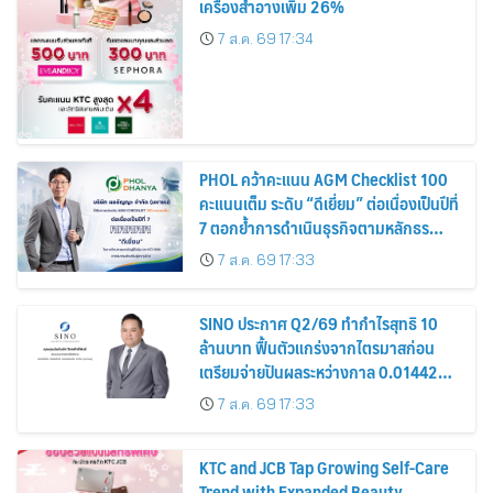
เครื่องสำอางเพิ่ม 26%
7 ส.ค. 69 17:34
PHOL คว้าคะแนน AGM Checklist 100
คะแนนเต็ม ระดับ “ดีเยี่ยม” ต่อเนื่องเป็นปีที่
7 ตอกย้ำการดำเนินธุรกิจตามหลักธร
รมาภิบาล โปร่งใส สร้างความเชื่อมั่นผู้ถือ
7 ส.ค. 69 17:33
หุ้น
SINO ประกาศ Q2/69 ทำกำไรสุทธิ 10
ล้านบาท ฟื้นตัวแกร่งจากไตรมาสก่อน
เตรียมจ่ายปันผลระหว่างกาล 0.014423
บาทต่อหุ้น ครึ่งปีหลังมุ่งเติบโตต่อเนื่อง
7 ส.ค. 69 17:33
KTC and JCB Tap Growing Self-Care
Trend with Expanded Beauty