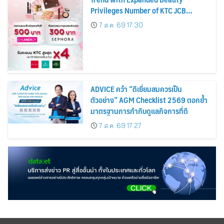
Privileges Number of KTC JCB
Cardmembers Spending on
7 ส.ค. 69 17:30
Cosmetics Rises 26%
ADVICE คว้า “ดีเยี่ยมสมควรเป็น
ตัวอย่าง” AGM Checklist 2569 ตอกย้ำ
มาตรฐานการกำกับดูแลกิจการที่ดี
7 ส.ค. 69 17:27