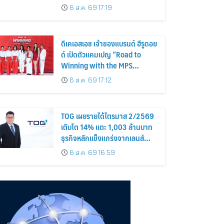
Proud of My Mom.
6 ส.ค. 69 17:19
ดีเคเอสเอช เจ้าของแบรนด์ ฮีรูดอย
ด์ เปิดตัวแคมเปญ “Road to
Winning with the MPS
Science”
6 ส.ค. 69 17:12
TOG เผยรายได้ไตรมาส 2/2569
เติบโต 14% แตะ 1,003 ล้านบาท
ธุรกิจหลักแข็งแกร่งจากเลนส์
มูลค่าเพิ่ม และการขยายตลาดต่าง
6 ส.ค. 69 16:59
ประเทศ พร้อมเดินหน้าลงทุนเพื่อ
การเติบโตระยะยาว