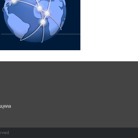
นบุคคล
erved.