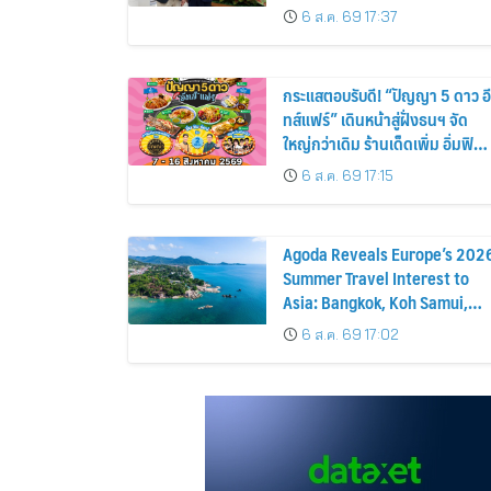
GN8 PHEV รถยนต์ MPV ระดับ
6 ส.ค. 69 17:37
พรีเมียม เข้ากับพลังงานแสง
อาทิตย์ภายในบ้าน
กระแสตอบรับดี! “ปัญญา 5 ดาว อี
ทส์แฟร์” เดินหน้าสู่ฝั่งธนฯ จัด
ใหญ่กว่าเดิม ร้านเด็ดเพิ่ม อิ่มฟิน
10 วันเต็ม!
6 ส.ค. 69 17:15
Agoda Reveals Europe’s 202
Summer Travel Interest to
Asia: Bangkok, Koh Samui,
and Pattaya Among the Top
6 ส.ค. 69 17:02
Cities