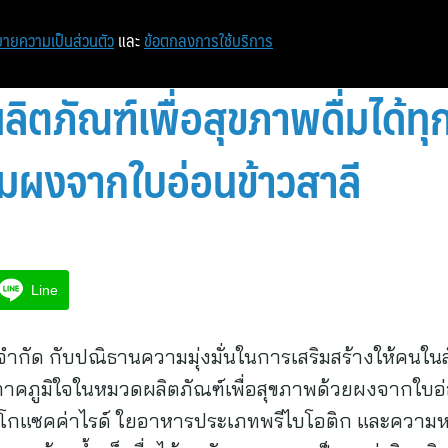
หน้าแรก
ท่องเที่ยว
ไอที
เศรษฐกิจ/การเงิน
ายความเป็นส่วนตัว
และ
ข้อตกลงการใช้บริการ
ลิตภัณฑ์เพื่อสุขภาพดื่มได้ทุ
ื่มผงจากใบอ่อนข้าวสาลี
Line
 จำกัด กับปณิธานความมุ่งมั่นในการเสริมสร้างให้คนใน
ภาคภูมิใจในหมวดผลิตภัณฑ์เพื่อสุขภาพด้วยผงจากใบอ่
อลิโกแซคค่าไรด์ ใยอาหารประเภทพรีไบโอติก และความ