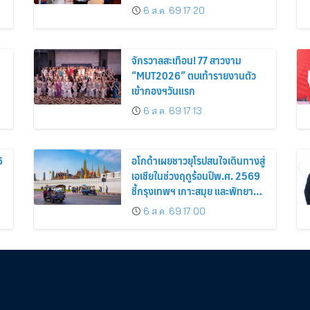
6 ส.ค. 69 17:20
จักรวาลสะเทือน! 77 สาวงาม
“MUT2026” ตบเท้ารายงานตัว
เข้ากองฯวันแรก
6 ส.ค. 69 17:13
6
อโกด้าเผยชาวยุโรปสนใจเดินทางสู่
เอเชียในช่วงฤดูร้อนปีพ.ศ. 2569
ชี้กรุงเทพฯ เกาะสมุย และพัทยา
ติดอันดับเมืองยอดนิยม
6 ส.ค. 69 17:00