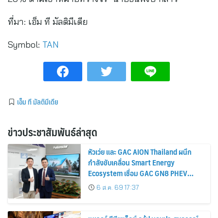
ที่มา:
เอ็ม ที มัลติมีเดีย
Symbol:
TAN
เอ็ม ที มัลติมีเดีย
ข่าวประชาสัมพันธ์ล่าสุด
หัวเว่ย และ GAC AION Thailand ผนึก
กำลังขับเคลื่อน Smart Energy
Ecosystem เชื่อม GAC GN8 PHEV
รถยนต์ MPV ระดับพรีเมียม เข้ากับ
6 ส.ค. 69 17:37
พลังงานแสงอาทิตย์ภายในบ้าน