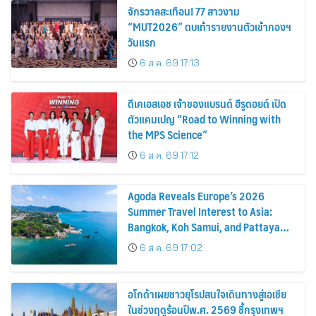
จักรวาลสะเทือน! 77 สาวงาม
“MUT2026” ตบเท้ารายงานตัวเข้ากองฯ
วันแรก
6 ส.ค. 69 17:13
ดีเคเอสเอช เจ้าของแบรนด์ ฮีรูดอยด์ เปิด
ตัวแคมเปญ “Road to Winning with
the MPS Science”
6 ส.ค. 69 17:12
Agoda Reveals Europe’s 2026
Summer Travel Interest to Asia:
Bangkok, Koh Samui, and Pattaya
Among the Top Cities
6 ส.ค. 69 17:02
อโกด้าเผยชาวยุโรปสนใจเดินทางสู่เอเชีย
ในช่วงฤดูร้อนปีพ.ศ. 2569 ชี้กรุงเทพฯ