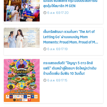
เมเจอร์ ซีนีเพล็กซ์ กรุ้ป มอบประสบการณ์
สุดคุ้มให้สมาชิก M GEN
6 ส.ค. 69 17:20
เซ็นทรัลพัฒนา ชวนค้นหา ‘The Art of
Letting Go’ ผ่านแคมเปญ Mom
Moments: Proud Mom. Proud of My
Mom.
6 ส.ค. 69 17:19
กระแสตอบรับดี! “ปัญญา 5 ดาว อีทส์
แฟร์” เดินหน้าสู่ฝั่งธนฯ จัดใหญ่กว่าเดิม
ร้านเด็ดเพิ่ม อิ่มฟิน 10 วันเต็ม!
6 ส.ค. 69 17:15