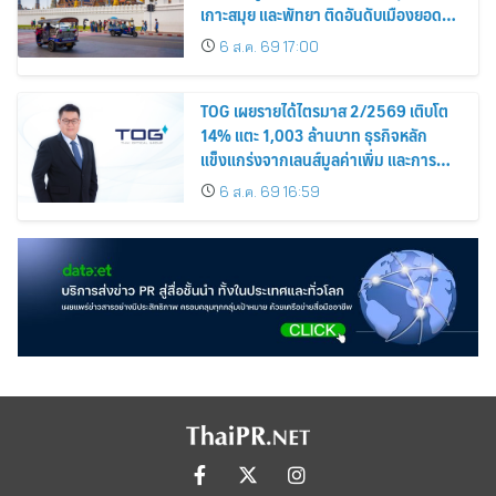
เกาะสมุย และพัทยา ติดอันดับเมืองยอด
นิยม
6 ส.ค. 69 17:00
TOG เผยรายได้ไตรมาส 2/2569 เติบโต
14% แตะ 1,003 ล้านบาท ธุรกิจหลัก
แข็งแกร่งจากเลนส์มูลค่าเพิ่ม และการ
ขยายตลาดต่างประเทศ พร้อมเดินหน้า
6 ส.ค. 69 16:59
ลงทุนเพื่อการเติบโตระยะยาว