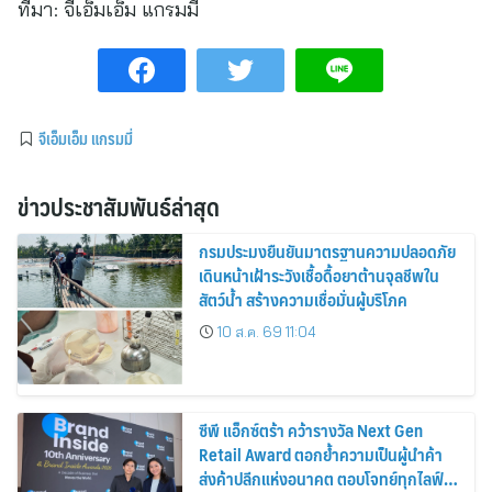
ที่มา:
จีเอ็มเอ็ม แกรมมี่
จีเอ็มเอ็ม แกรมมี่
ข่าวประชาสัมพันธ์ล่าสุด
กรมประมงยืนยันมาตรฐานความปลอดภัย
เดินหน้าเฝ้าระวังเชื้อดื้อยาต้านจุลชีพใน
สัตว์น้ำ สร้างความเชื่อมั่นผู้บริโภค
10 ส.ค. 69 11:04
ซีพี แอ็กซ์ตร้า คว้ารางวัล Next Gen
Retail Award ตอกย้ำความเป็นผู้นำค้า
ส่งค้าปลีกแห่งอนาคต ตอบโจทย์ทุกไลฟ์