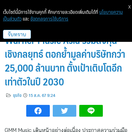
X
เว็บไซต์นี้มีการใช้งานคุกกี้ ศึกษารายละเอียดเพิ่มเติมได้ที่
นโยบายความ
เป็นส่วนตัว
และ
ข้อตกลงการใช้บริการ
GMM Music แรงไม่หยุด ปิดดีล
Warner Music Asia ร่วมลงทุน
รับทราบ
เชิงกลยุทธ์ ตอกย้ำมูลค่าบริษัทกว่า
25,000 ล้านบาท ตั้งเป้าเติบโตอีก
เท่าตัวในปี 2030
ธุรกิจ
15 ส.ค. 67 9:24
GMM Music เดินหน้าอย่างต่อเนื่อง ประกาศความร่วมมือ