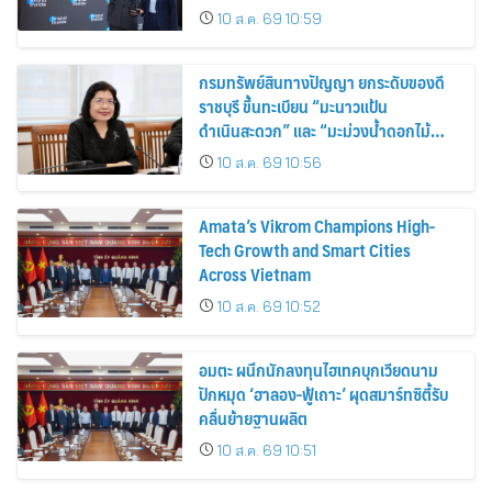
สไตล์ผู้บริโภค
10 ส.ค. 69 10:59
กรมทรัพย์สินทางปัญญา ยกระดับของดี
ราชบุรี ขึ้นทะเบียน “มะนาวแป้น
ดำเนินสะดวก” และ “มะม่วงน้ำดอกไม้
ราชบุรี” เป็น GI น้องใหม่ เดินหน้าเพิ่ม
10 ส.ค. 69 10:56
มูลค่าเกษตรอัตลักษณ์ ขับเคลื่อน
เศรษฐกิจชุมชน
Amata’s Vikrom Champions High-
Tech Growth and Smart Cities
Across Vietnam
10 ส.ค. 69 10:52
อมตะ ผนึกนักลงทุนไฮเทคบุกเวียดนาม
ปักหมุด ‘ฮาลอง-ฟู้เถาะ’ ผุดสมาร์ทซิตี้รับ
คลื่นย้ายฐานผลิต
10 ส.ค. 69 10:51