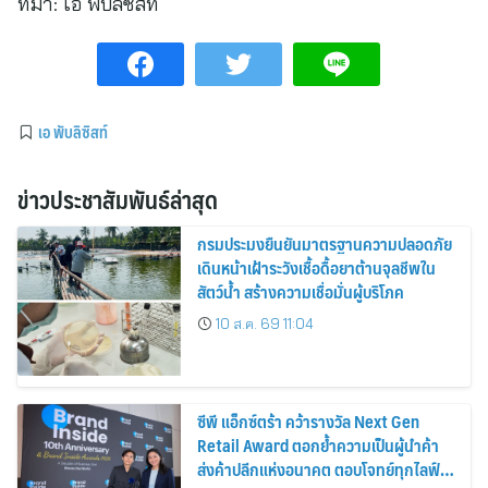
ที่มา:
เอ พับลิซิสท์
เอ พับลิซิสท์
ข่าวประชาสัมพันธ์ล่าสุด
กรมประมงยืนยันมาตรฐานความปลอดภัย
เดินหน้าเฝ้าระวังเชื้อดื้อยาต้านจุลชีพใน
สัตว์น้ำ สร้างความเชื่อมั่นผู้บริโภค
10 ส.ค. 69 11:04
ซีพี แอ็กซ์ตร้า คว้ารางวัล Next Gen
Retail Award ตอกย้ำความเป็นผู้นำค้า
ส่งค้าปลีกแห่งอนาคต ตอบโจทย์ทุกไลฟ์