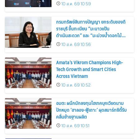
สไตล์ผู้บริโภค
10 ส.ค. 69 10:59
กรมทรัพย์สินทางปัญญา ยกระดับของดี
ราชบุรี ขึ้นทะเบียน “มะนาวแป้น
ดำเนินสะดวก” และ “มะม่วงน้ำดอกไม้
ราชบุรี” เป็น GI น้องใหม่ เดินหน้าเพิ่ม
10 ส.ค. 69 10:56
มูลค่าเกษตรอัตลักษณ์ ขับเคลื่อน
เศรษฐกิจชุมชน
Amata’s Vikrom Champions High-
Tech Growth and Smart Cities
Across Vietnam
10 ส.ค. 69 10:52
อมตะ ผนึกนักลงทุนไฮเทคบุกเวียดนาม
ปักหมุด ‘ฮาลอง-ฟู้เถาะ’ ผุดสมาร์ทซิตี้รับ
คลื่นย้ายฐานผลิต
10 ส.ค. 69 10:51