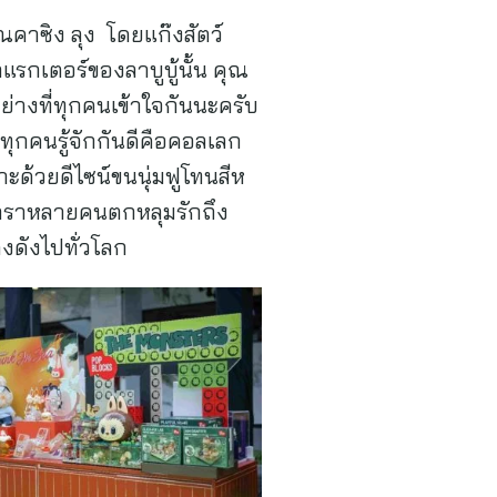
คาซิง ลุง โดยแก๊งสัตว์
รกเตอร์ของลาบูบู้นั้น คุณ
อย่างที่ทุกคนเข้าใจกันนะครับ
่ทุกคนรู้จักกันดีคือคอลเลก
ด้วยดีไซน์ขนนุ่มฟูโทนสีห
ดาราหลายคนตกหลุมรักถึง
งดังไปทั่วโลก