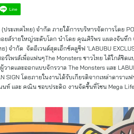
Line
ป มาร์ท (ประเทศไทย) จำกัด ภายใต้การบริหารจัดการโ
ตทอยส์รายใหญ่ระดับโลก นำโดย คุณศิริพร แผลงจันทึ
ไทย) จำกัด จัดอีเวนต์สุดเอ็กซ์คลูซีฟ ‘LABUBU EXC
เซอร์ไพรส์เพื่อแฟนๆThe Monsters ชาวไทย ได้ใกล้ชิดแ
บโลก ผู้วาดและออกแบบจักรวาล The Monsters และ LAB
FAN SIGN โดยภายในงานได้รับเกียรติจากเหล่าดาราแฟนคล
าลีนนท์ และ คณิน ชอบประดิถ งานจัดขึ้นที่โซน Mega Li