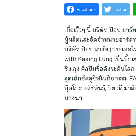
Facebook
Twitter
เมื่อเร็วๆ นี้ บริษัท ป๊อ
ผู้ผลิตและจัดจำหน่ายอาร์
บริษัท ป๊อป มาร์ท (ประเทศ
with Kasing Lung เป็นบิ๊ก
ซิง ลุง ศิลปินชื่อดังระดั
สุดเอ็กซ์คลูซีฟในกิจกรรม 
บุ๊คโกะ ธนัชพันธ์, ปิยวดี ม
บางนา