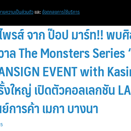
หน้าแรก
ท่องเที่ยว
ไอที
เศรษฐกิจ/การเงิน
ายความเป็นส่วนตัว
และ
ข้อตกลงการใช้บริการ
อร์ไพรส์ จาก ป๊อป มาร์ท!! พบ
รวาล The Monsters Series
ANSIGN EVENT with Kasi
รั้งใหญ่ เปิดตัวคอลเลกชัน L
นย์การค้า เมกา บางนา
25