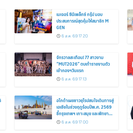
เมเจอร์ ซีนีเพล็กซ์ กรุ้ป มอบ
ประสบการณ์สุดคุ้มให้สมาชิก M
GEN
6 ส.ค. 69 17:20
จักรวาลสะเทือน! 77 สาวงาม
“MUT2026” ตบเท้ารายงานตัว
เข้ากองฯวันแรก
6 ส.ค. 69 17:13
6
อโกด้าเผยชาวยุโรปสนใจเดินทางสู่
เอเชียในช่วงฤดูร้อนปีพ.ศ. 2569
ชี้กรุงเทพฯ เกาะสมุย และพัทยา
ติดอันดับเมืองยอดนิยม
6 ส.ค. 69 17:00