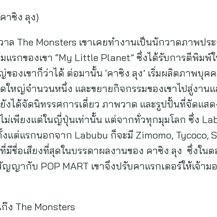
คาซิง ลุง)
ักรวาล The Monsters เขาเคยทำงานเป็นนักวาดภาพปร
่มแรกของเขา “My Little Planet” ซึ่งได้รับการตีพิมพ์
ญ่ของเขาก็ว่าได้ ต่อมานั้น ‘คาซิง ลุง’ เริ่มผลิตภาพบ
าดใหญ่จำนวนหนึ่ง และขยายกิจกรรมของเขาไปสู่งาน
ยังได้จัดนิทรรศการเดี่ยว ภาพวาด และรูปปั้นที่จัดแส
่เพียงแต่ในญี่ปุ่นเท่านั้น แต่จากทั่วทุกมุมโลก ซึ่ง 
้งแต่แรกนอกจาก Labubu ก็จะมี Zimomo, Tycoco, Spo
ที่มีชื่อเสียงที่สุดในบรรดาผลงานของ คาซิง ลุง ซึ่งใ
้เซ็นสัญญากับ POP MART เขาจึงปรับคาแรกเตอร์ให้เจ้ามอ
ะแก๊ง The Monsters