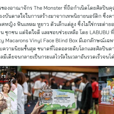
ของอาณาจักร The Monster ที่ถือกำเนิดโดยศิลปินคุณ
รงบันดาลใจในการสร้างมาจากเทพนิยายนอร์ดิก ซึ่งคาแ
เพศหญิง ฟันแหลม หูยาว ตัวเล็กแต่สูง ซึ่งไม่ใช่กระต่าย
ัยแก่น ซุกซน แต่จิตใจดี และชอบช่วยเหลือ โดย LABUBU ที
 Macarons Vinyl Face Blind Box มีเอกลักษณ์เฉพาะ
บความนิยมขั้นสุด ขนาดที่ไอดอลระดับโลกและศิลปิน
มีเดียจนกลายเป็นกระแสไวรัลในเวลาอันรวดเร็วจนโด่