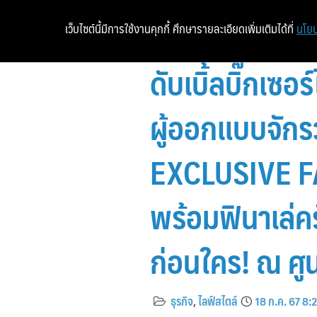
เว็บไซต์นี้มีการใช้งานคุกกี้ ศึกษารายละเอียดเพิ่มเติมได้ที่
นโยบ
ดับเบิ้ลบิ๊กเซ
ผู้ออกแบบจัก
EXCLUSIVE F
พร้อมฟินาเล่ค
ก่อนใคร! ณ ศู
ธุรกิจ
,
ไลฟ์สไตล์
18 ก.ค. 67 8: