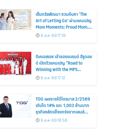
เซ็นทรัลพัฒนา ชวนค้นหา ‘The
Art of Letting Go’ ผ่านแคมเปญ
Mom Moments: Proud Mom.
Proud of My Mom.
6 ส.ค. 69 17:19
ดีเคเอสเอช เจ้าของแบรนด์ ฮีรูดอย
ด์ เปิดตัวแคมเปญ “Road to
Winning with the MPS
Science”
6 ส.ค. 69 17:12
TOG เผยรายได้ไตรมาส 2/2569
เติบโต 14% แตะ 1,003 ล้านบาท
ธุรกิจหลักแข็งแกร่งจากเลนส์
มูลค่าเพิ่ม และการขยายตลาดต่าง
6 ส.ค. 69 16:59
ประเทศ พร้อมเดินหน้าลงทุนเพื่อ
การเติบโตระยะยาว