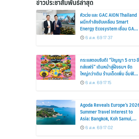
ข่าวประชาสัมพันธ์ล่าสุด
หัวเว่ย และ GAC AION Thailand
ผนึกกำลังขับเคลื่อน Smart
Energy Ecosystem เชื่อม GAC
GN8 PHEV รถยนต์ MPV ระดับ
6 ส.ค. 69 17:37
พรีเมียม เข้ากับพลังงานแสง
อาทิตย์ภายในบ้าน
กระแสตอบรับดี! “ปัญญา 5 ดาว อี
ทส์แฟร์” เดินหน้าสู่ฝั่งธนฯ จัด
ใหญ่กว่าเดิม ร้านเด็ดเพิ่ม อิ่มฟิน
10 วันเต็ม!
6 ส.ค. 69 17:15
Agoda Reveals Europe’s 202
Summer Travel Interest to
Asia: Bangkok, Koh Samui,
and Pattaya Among the Top
6 ส.ค. 69 17:02
Cities