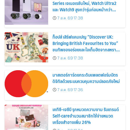
Series เจเนอเรชันใหม่, Watch Ultra2
และ Watch9 สูงกว่ารุ่นก่อนหน้ากว่า
30%
7 ส.ค. 69 17:38
ท็อปส์ เสิร์ฟแคมเปญ “Discover UK:
Bringing British Favourites to You”
ขนทัพของอร่อยและไอเท็มฮิตจากสหราช
อาณาจักร ส่งตรงถึงมือตั้งแต่วันนี้ – 18
7 ส.ค. 69 17:38
สิงหาคมนี้
มาสเตอร์การ์ดยกระดับแพลตฟอร์มบัตร
ดิจิทัลด้วยระบบควบคุมความปลอดภัยใหม่
7 ส.ค. 69 17:36
เคทีซี–เจซีบี รุกหมวดความงาม รับเทรนด์
Self-careจำนวนสมาชิกใช้จ่ายหมวด
เครื่องสำอางเพิ่ม 26%