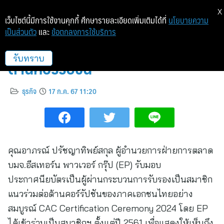
X
เว็บไซต์นี้มีการใช้งานคุกกี้ ศึกษารายละเอียดเพิ่มเติมได้ที่
นโยบายความ
เป็นส่วนตัว
และ
ข้อตกลงการใช้บริการ
EP รับประกาศนียบัตร CAC ร่วมต่อ
ต้านคอร์รัปชัน
รับทราบ
ธุรกิจ
17 ก.ค. 67 11:20
คุณอาภรณ์ ปรัชญาทิพย์สกุล ผู้อำนวยการฝ่ายการตลาด
บมจ.อีสเทอร์น พาวเวอร์ กรุ๊ป (EP) รับมอบ
ประกาศนียบัตรเป็นผู้ผ่านกระบวนการรับรองเป็นสมาชิก
แนวร่วมต่อต้านคอร์รัปชันของภาคเอกชนไทยอย่าง
สมบูรณ์ CAC Certification Ceremony 2024 โดย EP
ได้เข้าร่วมเป็นสมาชิกฯ ตั้งแต่ปี 2561 เพื่อแสดงให้เห็นถึง