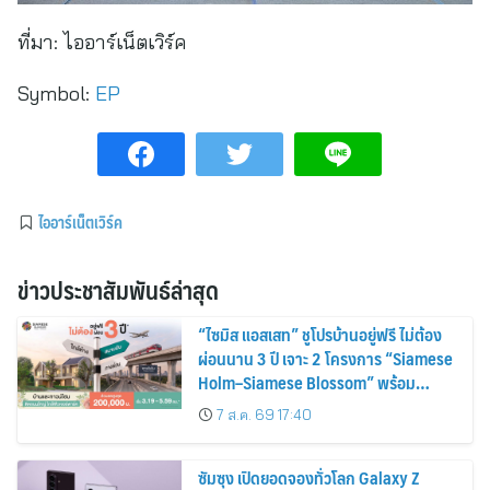
ที่มา:
ไออาร์เน็ตเวิร์ค
Symbol:
EP
ไออาร์เน็ตเวิร์ค
ข่าวประชาสัมพันธ์ล่าสุด
“ไซมิส แอสเสท” ชูโปรบ้านอยู่ฟรี ไม่ต้อง
ผ่อนนาน 3 ปี เจาะ 2 โครงการ “Siamese
Holm–Siamese Blossom” พร้อม
ส่วนลดและสิทธิพิเศษถึง 31 สิงหาคม
7 ส.ค. 69 17:40
2569
ซัมซุง เปิดยอดจองทั่วโลก Galaxy Z