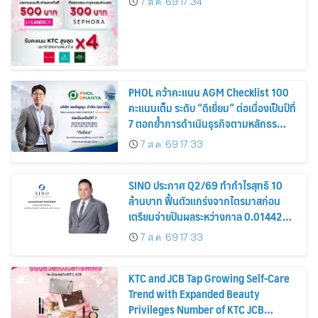
7 ส.ค. 69 17:34
PHOL คว้าคะแนน AGM Checklist 100
คะแนนเต็ม ระดับ “ดีเยี่ยม” ต่อเนื่องเป็นปีที่
7 ตอกย้ำการดำเนินธุรกิจตามหลักธร
รมาภิบาล โปร่งใส สร้างความเชื่อมั่นผู้ถือ
7 ส.ค. 69 17:33
หุ้น
SINO ประกาศ Q2/69 ทำกำไรสุทธิ 10
ล้านบาท ฟื้นตัวแกร่งจากไตรมาสก่อน
เตรียมจ่ายปันผลระหว่างกาล 0.014423
บาทต่อหุ้น ครึ่งปีหลังมุ่งเติบโตต่อเนื่อง
7 ส.ค. 69 17:33
KTC and JCB Tap Growing Self-Care
Trend with Expanded Beauty
Privileges Number of KTC JCB