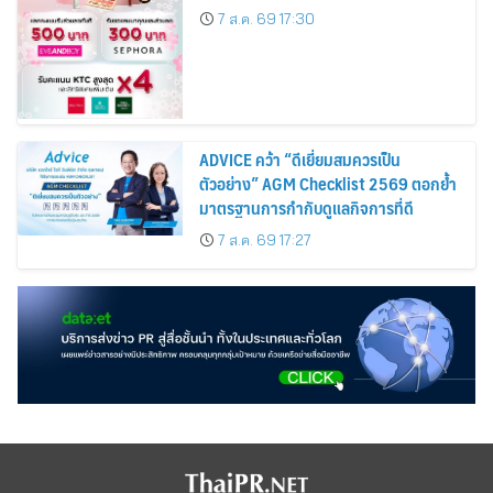
Cardmembers Spending on
7 ส.ค. 69 17:30
Cosmetics Rises 26%
ADVICE คว้า “ดีเยี่ยมสมควรเป็น
ตัวอย่าง” AGM Checklist 2569 ตอกย้ำ
มาตรฐานการกำกับดูแลกิจการที่ดี
7 ส.ค. 69 17:27