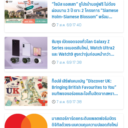
“ไซมิส แอสเสท” ชูโปรบ้านอยู่ฟรี ไม่ต้อง
ผ่อนนาน 3 ปี เจาะ 2 โครงการ “Siamese
Holm–Siamese Blossom” พร้อม
ส่วนลดและสิทธิพิเศษถึง 31 สิงหาคม
7 ส.ค. 69 17:40
2569
ซัมซุง เปิดยอดจองทั่วโลก Galaxy Z
Series เจเนอเรชันใหม่, Watch Ultra2
และ Watch9 สูงกว่ารุ่นก่อนหน้ากว่า
30%
7 ส.ค. 69 17:38
ท็อปส์ เสิร์ฟแคมเปญ “Discover UK:
Bringing British Favourites to You”
ขนทัพของอร่อยและไอเท็มฮิตจากสหราช
อาณาจักร ส่งตรงถึงมือตั้งแต่วันนี้ – 18
7 ส.ค. 69 17:38
สิงหาคมนี้
มาสเตอร์การ์ดยกระดับแพลตฟอร์มบัตร
ดิจิทัลด้วยระบบควบคุมความปลอดภัยใหม่