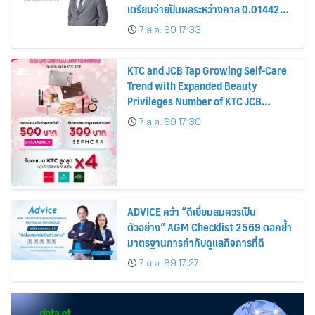
เตรียมจ่ายปันผลระหว่างกาล 0.014423
บาทต่อหุ้น ครึ่งปีหลังมุ่งเติบโตต่อเนื่อง
7 ส.ค. 69 17:33
KTC and JCB Tap Growing Self-Care
Trend with Expanded Beauty
Privileges Number of KTC JCB
Cardmembers Spending on
7 ส.ค. 69 17:30
Cosmetics Rises 26%
ADVICE คว้า “ดีเยี่ยมสมควรเป็น
ตัวอย่าง” AGM Checklist 2569 ตอกย้ำ
มาตรฐานการกำกับดูแลกิจการที่ดี
7 ส.ค. 69 17:27