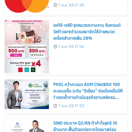
7 ส.ค. 69 17:36
เคทีซี–เจซีบี รุกหมวดความงาม รับเทรนด์
Self-careจำนวนสมาชิกใช้จ่ายหมวด
เครื่องสำอางเพิ่ม 26%
7 ส.ค. 69 17:34
PHOL คว้าคะแนน AGM Checklist 100
คะแนนเต็ม ระดับ “ดีเยี่ยม” ต่อเนื่องเป็นปีที่
7 ตอกย้ำการดำเนินธุรกิจตามหลักธร
รมาภิบาล โปร่งใส สร้างความเชื่อมั่นผู้ถือ
7 ส.ค. 69 17:33
หุ้น
SINO ประกาศ Q2/69 ทำกำไรสุทธิ 10
ล้านบาท ฟื้นตัวแกร่งจากไตรมาสก่อน