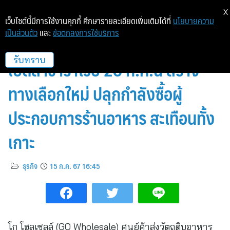
X
เว็บไซต์นี้มีการใช้งานคุกกี้ ศึกษารายละเอียดเพิ่มเติมได้ที่
นโยบายความ
เป็นส่วนตัว
และ
ข้อตกลงการใช้บริการ
ชาวภูเก็ต พร้อมยัง! โก โฮลเซลล์
เปิดสาขาราไวย์ 26 ก.ค.นี้ สร้าง
รับทราบ
ทางเลือกใหม่ ปลุกกำลังซื้อผู้
ประกอบการร้านอาหาร สะเทือนทั้ง
เกาะ
ธุรกิจ
15 ก.ค. 67 16:45
โก โฮลเซลล์ (GO Wholesale) ศูนย์ค้าส่งวัตถุดิบอาหาร