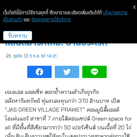
X
เว็บไซต์นี้มีการใช้งานคุกกี้ ศึกษารายละเอียดเพิ่มเติมได้ที่
นโยบายความ
เป็นส่วนตัว
และ
ข้อตกลงการใช้บริการ
JAS GREEN VILLAGE ปักหมุด
แลนด์มาร์คใหม่! ย่านประเวศ
รับทราบ
ธุรกิจ
5 ก.ค. 67 14:31
เจเอเอส แอสเซ็ท ตอกย้ำความสำเร็จธุรกิจ
อสังหาริมทรัพย์ ทุ่มงบลงทุนกว่า 370 ล้านบาท เปิด
“JAS GREEN VILLAGE PRAWET” คอมมูนิตี้มอลล์
โอเพ่นแอร์ สาขาที่ 7 ภายใต้คอนเซปต์ Green space for
all ที่มีพื้นที่สีเขียวมากกว่า 50 เปอร์เซ็นต์ บนเนื้อที่ 20 ไร่
เพื่อเติมเต็มความสุขให้คนในเขตประเวศสะดวกต่อการใช้