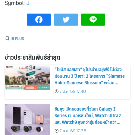
Symbol:
J
IR PLUS
ข่าวประชาสัมพันธ์ล่าสุด
“ไซมิส แอสเสท” ชูโปรบ้านอยู่ฟรี ไม่ต้อง
ผ่อนนาน 3 ปี เจาะ 2 โครงการ “Siamese
Holm–Siamese Blossom” พร้อม
ส่วนลดและสิทธิพิเศษถึง 31 สิงหาคม
7 ส.ค. 69 17:40
2569
ซัมซุง เปิดยอดจองทั่วโลก Galaxy Z
Series เจเนอเรชันใหม่, Watch Ultra2
และ Watch9 สูงกว่ารุ่นก่อนหน้ากว่า
30%
7 ส.ค. 69 17:38