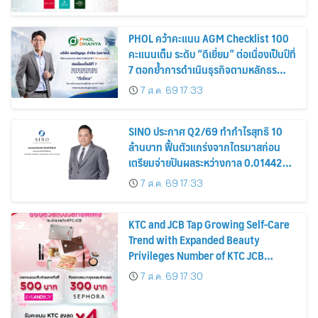
PHOL คว้าคะแนน AGM Checklist 100
คะแนนเต็ม ระดับ “ดีเยี่ยม” ต่อเนื่องเป็นปีที่
7 ตอกย้ำการดำเนินธุรกิจตามหลักธร
รมาภิบาล โปร่งใส สร้างความเชื่อมั่นผู้ถือ
7 ส.ค. 69 17:33
หุ้น
SINO ประกาศ Q2/69 ทำกำไรสุทธิ 10
ล้านบาท ฟื้นตัวแกร่งจากไตรมาสก่อน
เตรียมจ่ายปันผลระหว่างกาล 0.014423
บาทต่อหุ้น ครึ่งปีหลังมุ่งเติบโตต่อเนื่อง
7 ส.ค. 69 17:33
KTC and JCB Tap Growing Self-Care
Trend with Expanded Beauty
Privileges Number of KTC JCB
Cardmembers Spending on
7 ส.ค. 69 17:30
Cosmetics Rises 26%