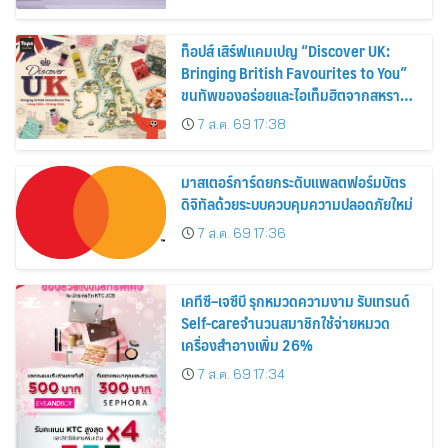
ท็อปส์ เสิร์ฟแคมเปญ “Discover UK:
Bringing British Favourites to You”
ขนทัพของอร่อยและไอเท็มฮิตจากสหราช
อาณาจักร ส่งตรงถึงมือตั้งแต่วันนี้ – 18
7 ส.ค. 69 17:38
สิงหาคมนี้
มาสเตอร์การ์ดยกระดับแพลตฟอร์มบัตร
ดิจิทัลด้วยระบบควบคุมความปลอดภัยใหม่
7 ส.ค. 69 17:36
เคทีซี–เจซีบี รุกหมวดความงาม รับเทรนด์
Self-careจำนวนสมาชิกใช้จ่ายหมวด
เครื่องสำอางเพิ่ม 26%
7 ส.ค. 69 17:34