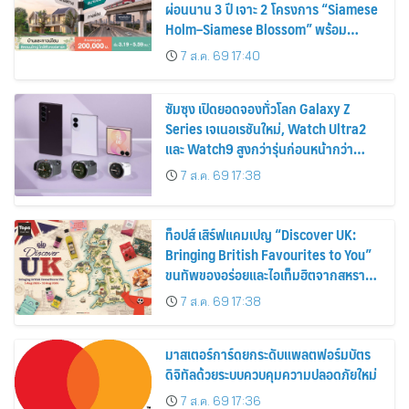
ผ่อนนาน 3 ปี เจาะ 2 โครงการ “Siamese
Holm–Siamese Blossom” พร้อม
ส่วนลดและสิทธิพิเศษถึง 31 สิงหาคม
7 ส.ค. 69 17:40
2569
ซัมซุง เปิดยอดจองทั่วโลก Galaxy Z
Series เจเนอเรชันใหม่, Watch Ultra2
และ Watch9 สูงกว่ารุ่นก่อนหน้ากว่า
30%
7 ส.ค. 69 17:38
ท็อปส์ เสิร์ฟแคมเปญ “Discover UK:
Bringing British Favourites to You”
ขนทัพของอร่อยและไอเท็มฮิตจากสหราช
อาณาจักร ส่งตรงถึงมือตั้งแต่วันนี้ – 18
7 ส.ค. 69 17:38
สิงหาคมนี้
มาสเตอร์การ์ดยกระดับแพลตฟอร์มบัตร
ดิจิทัลด้วยระบบควบคุมความปลอดภัยใหม่
7 ส.ค. 69 17:36