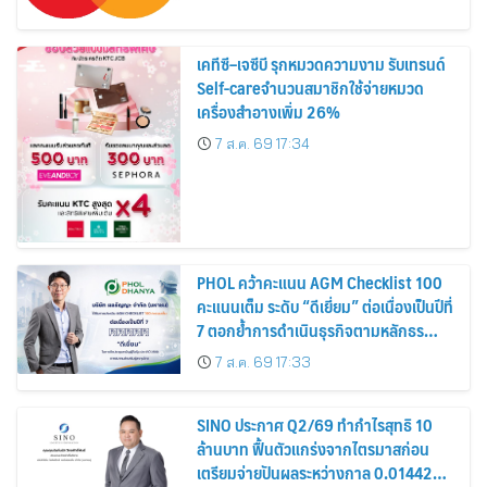
เคทีซี–เจซีบี รุกหมวดความงาม รับเทรนด์
Self-careจำนวนสมาชิกใช้จ่ายหมวด
เครื่องสำอางเพิ่ม 26%
7 ส.ค. 69 17:34
PHOL คว้าคะแนน AGM Checklist 100
คะแนนเต็ม ระดับ “ดีเยี่ยม” ต่อเนื่องเป็นปีที่
7 ตอกย้ำการดำเนินธุรกิจตามหลักธร
รมาภิบาล โปร่งใส สร้างความเชื่อมั่นผู้ถือ
7 ส.ค. 69 17:33
หุ้น
SINO ประกาศ Q2/69 ทำกำไรสุทธิ 10
ล้านบาท ฟื้นตัวแกร่งจากไตรมาสก่อน
เตรียมจ่ายปันผลระหว่างกาล 0.014423