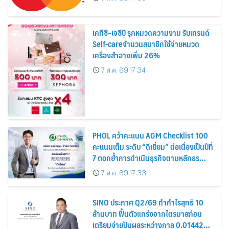
เคทีซี–เจซีบี รุกหมวดความงาม รับเทรนด์
Self-careจำนวนสมาชิกใช้จ่ายหมวด
เครื่องสำอางเพิ่ม 26%
7 ส.ค. 69 17:34
PHOL คว้าคะแนน AGM Checklist 100
คะแนนเต็ม ระดับ “ดีเยี่ยม” ต่อเนื่องเป็นปีที่
7 ตอกย้ำการดำเนินธุรกิจตามหลักธร
รมาภิบาล โปร่งใส สร้างความเชื่อมั่นผู้ถือ
7 ส.ค. 69 17:33
หุ้น
SINO ประกาศ Q2/69 ทำกำไรสุทธิ 10
ล้านบาท ฟื้นตัวแกร่งจากไตรมาสก่อน
เตรียมจ่ายปันผลระหว่างกาล 0.014423