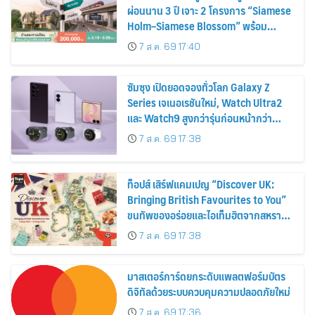
ผ่อนนาน 3 ปี เจาะ 2 โครงการ “Siamese
Holm–Siamese Blossom” พร้อม
ส่วนลดและสิทธิพิเศษถึง 31 สิงหาคม
7 ส.ค. 69 17:40
2569
ซัมซุง เปิดยอดจองทั่วโลก Galaxy Z
Series เจเนอเรชันใหม่, Watch Ultra2
และ Watch9 สูงกว่ารุ่นก่อนหน้ากว่า
30%
7 ส.ค. 69 17:38
ท็อปส์ เสิร์ฟแคมเปญ “Discover UK:
Bringing British Favourites to You”
ขนทัพของอร่อยและไอเท็มฮิตจากสหราช
อาณาจักร ส่งตรงถึงมือตั้งแต่วันนี้ – 18
7 ส.ค. 69 17:38
สิงหาคมนี้
มาสเตอร์การ์ดยกระดับแพลตฟอร์มบัตร
ดิจิทัลด้วยระบบควบคุมความปลอดภัยใหม่
7 ส.ค. 69 17:36