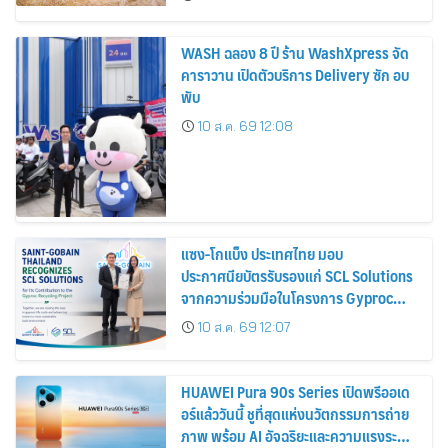
WASH ฉลอง 8 ปี ร้าน WashXpress จัด
คาราวาน เปิดตัวบริการ Delivery ซัก อบ
พับ
10 ส.ค. 69 12:08
แซง-โกแบ็ง ประเทศไทย มอบ
ประกาศนียบัตรรับรองแก่ SCL Solutions
จากความร่วมมือในโครงการ Gyproc
Recycling
10 ส.ค. 69 12:07
HUAWEI Pura 90s Series เปิดพรีออเด
อร์แล้ววันนี้ ชูที่สุดแห่งนวัตกรรมการถ่าย
ภาพ พร้อม AI อัจฉริยะและความแรงระดับ