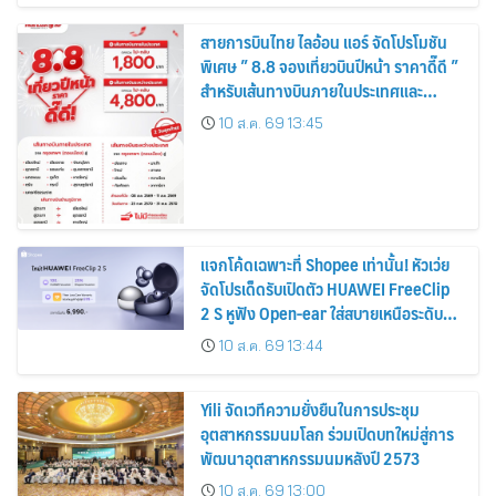
สายการบินไทย ไลอ้อน แอร์ จัดโปรโมชัน
พิเศษ ” 8.8 จองเที่ยวบินปีหน้า ราคาดี๊ดี ”
สำหรับเส้นทางบินภายในประเทศและ
ระหว่างประเทศ
10 ส.ค. 69 13:45
แจกโค้ดเฉพาะที่ Shopee เท่านั้น! หัวเว่ย
จัดโปรเด็ดรับเปิดตัว HUAWEI FreeClip
2 S หูฟัง Open-ear ใส่สบายเหนือระดับ
เคาะราคาพิเศษเริ่มเพียง 6,990 บาท
10 ส.ค. 69 13:44
พร้อมของแถมสุดคุ้ม
Yili จัดเวทีความยั่งยืนในการประชุม
อุตสาหกรรมนมโลก ร่วมเปิดบทใหม่สู่การ
พัฒนาอุตสาหกรรมนมหลังปี 2573
10 ส.ค. 69 13:00