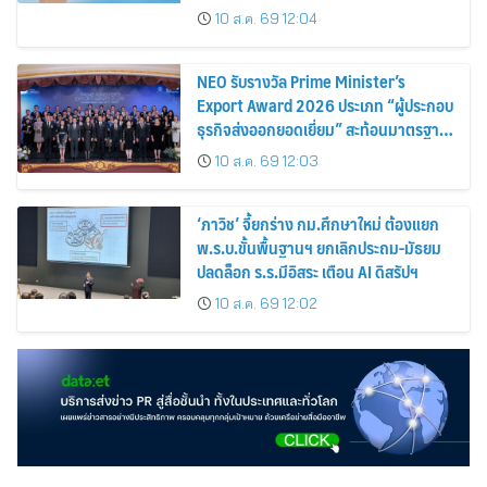
5G Advanced
10 ส.ค. 69 12:04
NEO รับรางวัล Prime Minister’s
Export Award 2026 ประเภท “ผู้ประกอบ
ธุรกิจส่งออกยอดเยี่ยม” สะท้อนมาตรฐาน
การดำเนินธุรกิจ พร้อมยกระดับศักยภาพ
10 ส.ค. 69 12:03
สินค้าไทยสู่ตลาดโลก
‘ภาวิช’ จี้ยกร่าง กม.ศึกษาใหม่ ต้องแยก
พ.ร.บ.ขั้นพื้นฐานฯ ยกเลิกประถม-มัธยม
ปลดล็อก ร.ร.มีอิสระ เตือน AI ดิสรัปฯ
10 ส.ค. 69 12:02