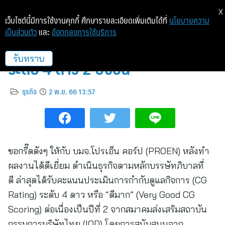
X
เว็บไซต์นี้มีการใช้งานคุกกี้ ศึกษารายละเอียดเพิ่มเติมได้ที่
นโยบายความ
เป็นส่วนตัว
และ
ข้อตกลงการใช้บริการ
PROEN สุดยอด! คว้า CG Rating
ระดับ 4 ดาว 2 ปีซ้อน
รับทราบ
ธุรกิจ
2 พ.ย. 66 13:57
ขอกรี๊ดดังๆ ให้กับ บมจ.โปรเอ็น คอร์ป (PROEN) หลังทำ
ผลงานได้ดีเยี่ยม ดำเนินธุรกิจตามหลักบรรษัทภิบาลที่
ดี ล่าสุดได้รับคะแนนประเมินการกำกับดูแลกิจการ (CG
Rating) ระดับ 4 ดาว หรือ “ดีมาก” (Very Good CG
Scoring) ต่อเนื่องเป็นปีที่ 2 จากสมาคมส่งเสริมสถาบัน
กรรมการบริษัทไทย (IOD) โดยการสนับสนุนจาก