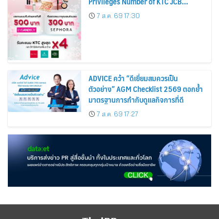
Privileges Number of KTC JCB
Cardmembers Spending on
7 ส.ค. 69 17:30
Cosmetics Rises 26%
ADVICE คว้า “ดีเยี่ยมสมควรเป็น
ตัวอย่าง” AGM Checklist 2569 ตอกย้ำ
มาตรฐานการกำกับดูแลกิจการที่ดี
7 ส.ค. 69 17:27