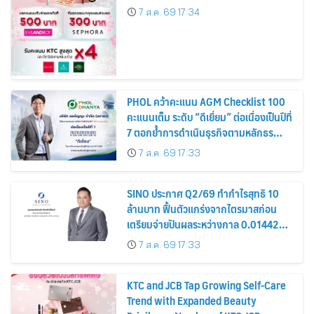
7 ส.ค. 69 17:34
PHOL คว้าคะแนน AGM Checklist 100
คะแนนเต็ม ระดับ “ดีเยี่ยม” ต่อเนื่องเป็นปีที่
7 ตอกย้ำการดำเนินธุรกิจตามหลักธร
รมาภิบาล โปร่งใส สร้างความเชื่อมั่นผู้ถือ
7 ส.ค. 69 17:33
หุ้น
SINO ประกาศ Q2/69 ทำกำไรสุทธิ 10
ล้านบาท ฟื้นตัวแกร่งจากไตรมาสก่อน
เตรียมจ่ายปันผลระหว่างกาล 0.014423
บาทต่อหุ้น ครึ่งปีหลังมุ่งเติบโตต่อเนื่อง
7 ส.ค. 69 17:33
KTC and JCB Tap Growing Self-Care
Trend with Expanded Beauty