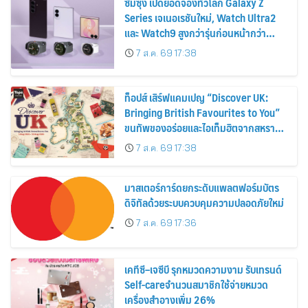
ซัมซุง เปิดยอดจองทั่วโลก Galaxy Z
Series เจเนอเรชันใหม่, Watch Ultra2
และ Watch9 สูงกว่ารุ่นก่อนหน้ากว่า
30%
7 ส.ค. 69 17:38
ท็อปส์ เสิร์ฟแคมเปญ “Discover UK:
Bringing British Favourites to You”
ขนทัพของอร่อยและไอเท็มฮิตจากสหราช
อาณาจักร ส่งตรงถึงมือตั้งแต่วันนี้ – 18
7 ส.ค. 69 17:38
สิงหาคมนี้
มาสเตอร์การ์ดยกระดับแพลตฟอร์มบัตร
ดิจิทัลด้วยระบบควบคุมความปลอดภัยใหม่
7 ส.ค. 69 17:36
เคทีซี–เจซีบี รุกหมวดความงาม รับเทรนด์
Self-careจำนวนสมาชิกใช้จ่ายหมวด
เครื่องสำอางเพิ่ม 26%