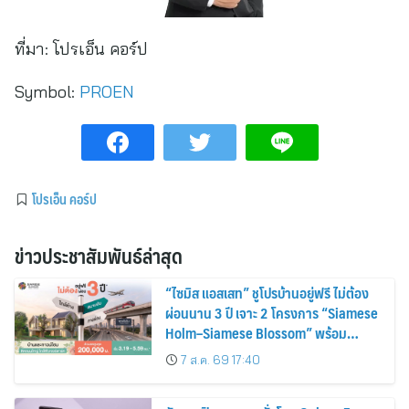
ที่มา:
โปรเอ็น คอร์ป
Symbol:
PROEN
โปรเอ็น คอร์ป
ข่าวประชาสัมพันธ์ล่าสุด
“ไซมิส แอสเสท” ชูโปรบ้านอยู่ฟรี ไม่ต้อง
ผ่อนนาน 3 ปี เจาะ 2 โครงการ “Siamese
Holm–Siamese Blossom” พร้อม
ส่วนลดและสิทธิพิเศษถึง 31 สิงหาคม
7 ส.ค. 69 17:40
2569