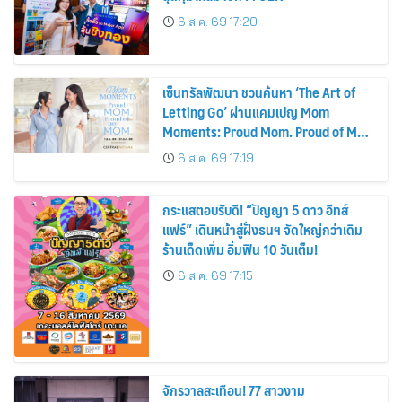
6 ส.ค. 69 17:20
เซ็นทรัลพัฒนา ชวนค้นหา ‘The Art of
Letting Go’ ผ่านแคมเปญ Mom
Moments: Proud Mom. Proud of My
Mom.
6 ส.ค. 69 17:19
กระแสตอบรับดี! “ปัญญา 5 ดาว อีทส์
แฟร์” เดินหน้าสู่ฝั่งธนฯ จัดใหญ่กว่าเดิม
ร้านเด็ดเพิ่ม อิ่มฟิน 10 วันเต็ม!
6 ส.ค. 69 17:15
จักรวาลสะเทือน! 77 สาวงาม