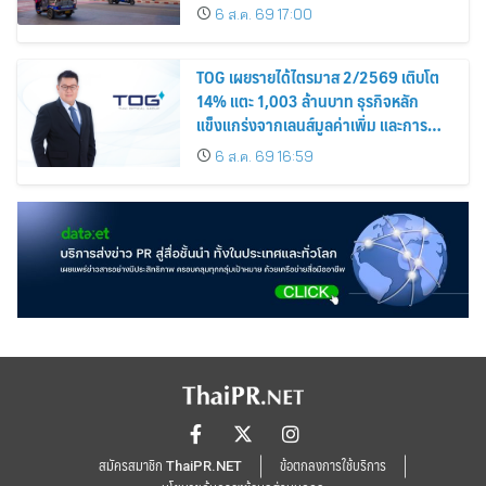
นิยม
6 ส.ค. 69 17:00
TOG เผยรายได้ไตรมาส 2/2569 เติบโต
14% แตะ 1,003 ล้านบาท ธุรกิจหลัก
แข็งแกร่งจากเลนส์มูลค่าเพิ่ม และการ
ขยายตลาดต่างประเทศ พร้อมเดินหน้า
6 ส.ค. 69 16:59
ลงทุนเพื่อการเติบโตระยะยาว
สมัครสมาชิก ThaiPR.NET
ข้อตกลงการใช้บริการ