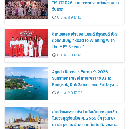
“MUT2026” ตบเท้ารายงานตัวเข้ากองฯ
วันแรก
6 ส.ค. 69 17:13
ดีเคเอสเอช เจ้าของแบรนด์ ฮีรูดอยด์ เปิด
ตัวแคมเปญ “Road to Winning with
the MPS Science”
6 ส.ค. 69 17:12
Agoda Reveals Europe’s 2026
Summer Travel Interest to Asia:
Bangkok, Koh Samui, and Pattaya
Among the Top Cities
6 ส.ค. 69 17:02
อโกด้าเผยชาวยุโรปสนใจเดินทางสู่เอเชีย
ในช่วงฤดูร้อนปีพ.ศ. 2569 ชี้กรุงเทพฯ
เกาะสมุย และพัทยา ติดอันดับเมืองยอด