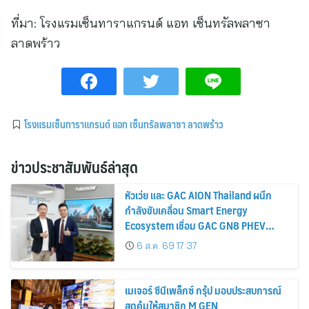
ที่มา:
โรงแรมเซ็นทาราแกรนด์ แอท เซ็นทรัลพลาซา
ลาดพร้าว
โรงแรมเซ็นทาราแกรนด์ แอท เซ็นทรัลพลาซา ลาดพร้าว
ข่าวประชาสัมพันธ์ล่าสุด
หัวเว่ย และ GAC AION Thailand ผนึก
กำลังขับเคลื่อน Smart Energy
Ecosystem เชื่อม GAC GN8 PHEV
รถยนต์ MPV ระดับพรีเมียม เข้ากับ
6 ส.ค. 69 17:37
พลังงานแสงอาทิตย์ภายในบ้าน
เมเจอร์ ซีนีเพล็กซ์ กรุ้ป มอบประสบการณ์
สุดคุ้มให้สมาชิก M GEN