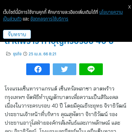
X
เว็บไซต์นี้มีการใช้งานคุกกี้ ศึกษารายละเอียดเพิ่มเติมได้ที่
นโยบายความ
เป็นส่วนตัว
และ
ข้อตกลงการใช้บริการ
เซ็นทาราแกรนด์ เซ็นทรัลพลาซา
ลาดพร้าว ทำบุญครบรอบ 40 ปี
รับทราบ
ธุรกิจ
25 เม.ย. 66 8:21
โรงแรมเซ็นทาราแกรนด์ เซ็นทรัลพลาซา ลาดพร้าว
กรุงเทพฯ จัดพิธีทำบุญตักบาตรเพื่อความเป็นสิริมงคล
เนื่องในวาระครบรอบ 40 ปี โดยมีคุณธีระยุทธ จิราธิวัฒน์
ประธานเจ้าหน้าที่บริหาร คุณสุพัตรา จิราธิวัฒน์ รอง
ประธานอาวุโสฝ่ายองค์กรสัมพันธ์และภาพลักษณ์ และ
คุณ จิราธิวัฒน์ โรงแรมและรีสอร์ทในเครือเซ็นทารา