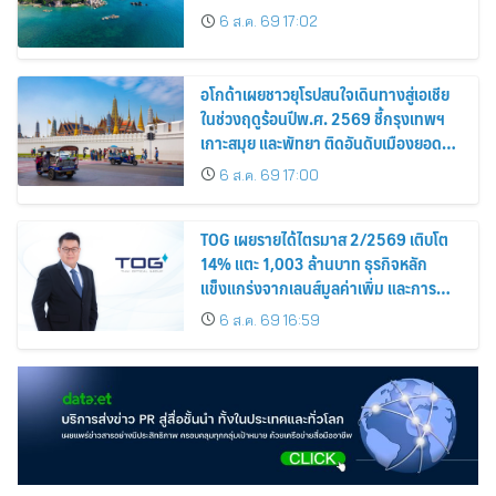
Among the Top Cities
6 ส.ค. 69 17:02
อโกด้าเผยชาวยุโรปสนใจเดินทางสู่เอเชีย
ในช่วงฤดูร้อนปีพ.ศ. 2569 ชี้กรุงเทพฯ
เกาะสมุย และพัทยา ติดอันดับเมืองยอด
นิยม
6 ส.ค. 69 17:00
TOG เผยรายได้ไตรมาส 2/2569 เติบโต
14% แตะ 1,003 ล้านบาท ธุรกิจหลัก
แข็งแกร่งจากเลนส์มูลค่าเพิ่ม และการ
ขยายตลาดต่างประเทศ พร้อมเดินหน้า
6 ส.ค. 69 16:59
ลงทุนเพื่อการเติบโตระยะยาว