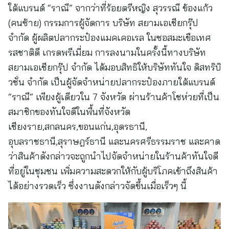
ใต้แบรนด์ “ราณี” จากว่าที่ร้อยตรีหญิง สุวรรณี ข้องแก้ว
(คนซ้าย) กรรมการผู้จัดการ บริษัท สยามเอเชียกรุ๊ป
จำกัด ผู้ผลิตปลากระป๋องแมคเคอเรล ในซอสมะเขือเทศ
รสชาติดี เกรดพรีเมี่ยม การลงนามในครั้งนี้ทางบริษัท
สยามเอเชียกรุ๊ป จำกัด ได้มอบสิทธิให้บริษัททันใจ ดิสทริบิ
วชั่น จำกัด เป็นผู้จัดจำหน่ายปลากระป๋องภายใต้แบรนด์
“ราณี” เพียงผู้เดียวใน 7 จังหวัด ผ่านร้านค้าโชห่วยที่เป็น
สมาชิกของทันใจดีในพื้นที่จังหวัด
เชียงราย,สกลนคร,ขอนแก่น,อุดรธานี,
อุบลราชธานี,สุราษฎร์ธานี และนครศรีธรรมราช และคาด
ว่าสินค้าดังกล่าวจะถูกนำไปจัดจำหน่ายในร้านค้าทันใจดี
ที่อยู่ในชุมชน เพิ่มความสะดวกให้กับผู้บริโภคเข้าถึงสินค้า
ได้อย่างรวดเร็ว ซึ่งงานดังกล่าวจัดขึ้นเมื่อเร็วๆ นี้