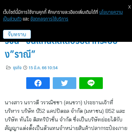
X
เว็บไซต์นี้มีการใช้งานคุกกี้ ศึกษารายละเอียดเพิ่มเติมได้ที่
นโยบายความ
เป็นส่วนตัว
และ
ข้อตกลงการใช้บริการ
B52 ปลื้ม! บ.ย่อย “ทันใจ ดิสทริบิ
วชั่น” ขึ้นแท่นดีลเลอร์ปลากระป๋อ
รับทราบ
ง”ราณี”
ธุรกิจ
15 มี.ค. 66 10:54
นางสาว นราวดี วรวณิชชา (คนขวา) ประธานเจ้าที่
บริหาร บริษัท บี52 แคปปิตอล จำกัด (มหาชน) B52 และ
บริษัท ทันใจ ดิสทริบิวชั่น จำกัด ซึ่งเป็นบริษัทย่อยได้รับ
สัญญาแต่งตั้งเป็นตัวแทนจำหน่ายสินค้าปลากระป๋องภาย