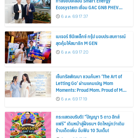
กำลังขับเคลื่อน Smart Energy
Ecosystem เชื่อม GAC GN8 PHEV
รถยนต์ MPV ระดับพรีเมียม เข้ากับ
6 ส.ค. 69 17:37
พลังงานแสงอาทิตย์ภายในบ้าน
เมเจอร์ ซีนีเพล็กซ์ กรุ้ป มอบประสบการณ์
สุดคุ้มให้สมาชิก M GEN
6 ส.ค. 69 17:20
เซ็นทรัลพัฒนา ชวนค้นหา ‘The Art of
Letting Go’ ผ่านแคมเปญ Mom
Moments: Proud Mom. Proud of My
Mom.
6 ส.ค. 69 17:19
กระแสตอบรับดี! “ปัญญา 5 ดาว อีทส์
แฟร์” เดินหน้าสู่ฝั่งธนฯ จัดใหญ่กว่าเดิม
ร้านเด็ดเพิ่ม อิ่มฟิน 10 วันเต็ม!