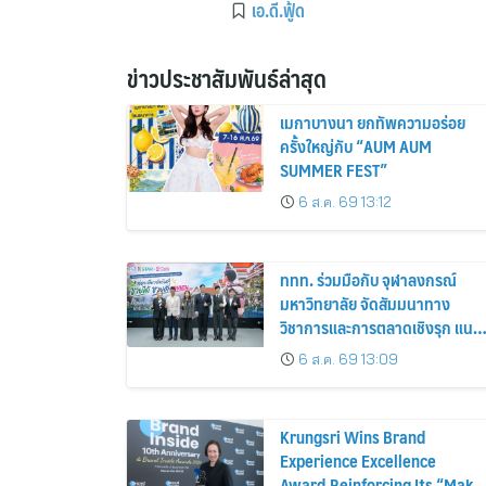
เอ.ดี.ฟู้ด
ข่าวประชาสัมพันธ์ล่าสุด
เมกาบางนา ยกทัพความอร่อย
ครั้งใหญ่กับ “AUM AUM
SUMMER FEST”
6 ส.ค. 69 13:12
ททท. ร่วมมือกับ จุฬาลงกรณ์
มหาวิทยาลัย จัดสัมมนาทาง
วิชาการและการตลาดเชิงรุก แนะ
เคล็ดลับปรับธุรกิจท่องเที่ยวไทย
6 ส.ค. 69 13:09
“ขายได้ ขายดี ขายนาน”
Krungsri Wins Brand
Experience Excellence
Award,Reinforcing Its “Make