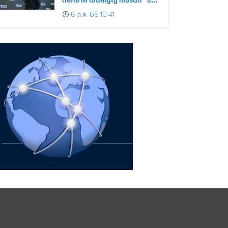
ง่าย ได้ทุกวัน”
6 ส.ค. 69 10:41