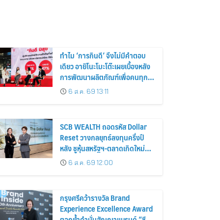
ทำไม ‘การกินดี’ จึงไม่มีคำตอบ
เดียว อายิโนะโมะโต๊ะเผยเบื้องหลัง
การพัฒนาผลิตภัณฑ์เพื่อคนทุก
ไลฟ์สไตล์
6 ส.ค. 69 13:11
SCB WEALTH ถอดรหัส Dollar
Reset วางกลยุทธ์ลงทุนครึ่งปี
หลัง ชูหุ้นสหรัฐฯ-ตลาดเกิดใหม่
ผนวกบอนด์ระยะสั้น-กลางเสริม
6 ส.ค. 69 12:00
พอร์ตแกร่ง
กรุงศรีคว้ารางวัล Brand
Experience Excellence Award
ตอกย้ำคำมั่นสัญญาแบรนด์ “ชีวิต