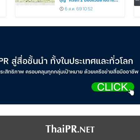
ประชาชน 600 คน ขยายโอกาส
6 ส.ค. 69 10:52
การมองเห็นสู่ชุมชนไทย