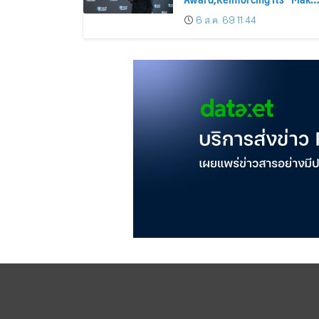
Life Simple” Brand Promise
6 ส.ค. 69 11:44