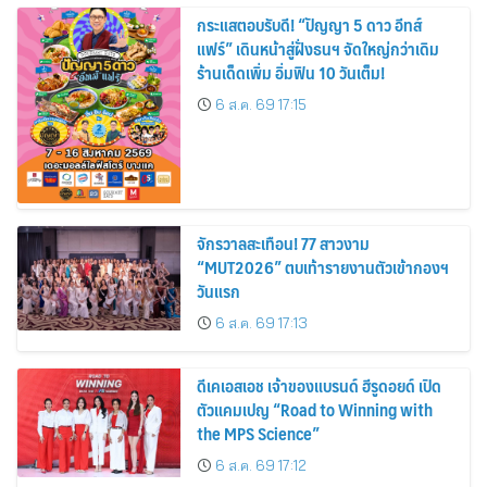
กระแสตอบรับดี! “ปัญญา 5 ดาว อีทส์
แฟร์” เดินหน้าสู่ฝั่งธนฯ จัดใหญ่กว่าเดิม
ร้านเด็ดเพิ่ม อิ่มฟิน 10 วันเต็ม!
6 ส.ค. 69 17:15
จักรวาลสะเทือน! 77 สาวงาม
“MUT2026” ตบเท้ารายงานตัวเข้ากองฯ
วันแรก
6 ส.ค. 69 17:13
ดีเคเอสเอช เจ้าของแบรนด์ ฮีรูดอยด์ เปิด
ตัวแคมเปญ “Road to Winning with
the MPS Science”
6 ส.ค. 69 17:12