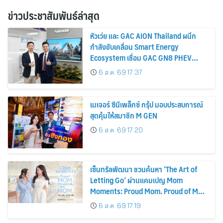
ข่าวประชาสัมพันธ์ล่าสุด
หัวเว่ย และ GAC AION Thailand ผนึก
กำลังขับเคลื่อน Smart Energy
Ecosystem เชื่อม GAC GN8 PHEV
รถยนต์ MPV ระดับพรีเมียม เข้ากับ
6 ส.ค. 69 17:37
พลังงานแสงอาทิตย์ภายในบ้าน
เมเจอร์ ซีนีเพล็กซ์ กรุ้ป มอบประสบการณ์
สุดคุ้มให้สมาชิก M GEN
6 ส.ค. 69 17:20
เซ็นทรัลพัฒนา ชวนค้นหา ‘The Art of
Letting Go’ ผ่านแคมเปญ Mom
Moments: Proud Mom. Proud of My
Mom.
6 ส.ค. 69 17:19