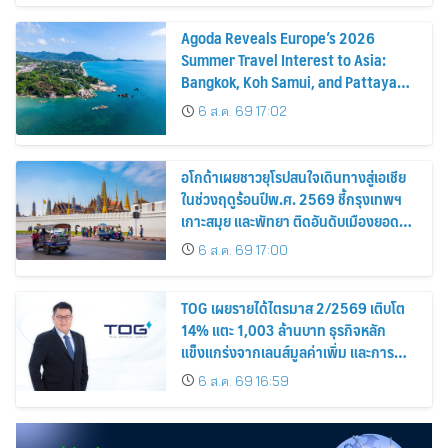
Agoda Reveals Europe’s 2026
Summer Travel Interest to Asia:
Bangkok, Koh Samui, and Pattaya
Among the Top Cities
6 ส.ค. 69 17:02
อโกด้าเผยชาวยุโรปสนใจเดินทางสู่เอเชีย
ในช่วงฤดูร้อนปีพ.ศ. 2569 ชี้กรุงเทพฯ
เกาะสมุย และพัทยา ติดอันดับเมืองยอด
นิยม
6 ส.ค. 69 17:00
TOG เผยรายได้ไตรมาส 2/2569 เติบโต
14% แตะ 1,003 ล้านบาท ธุรกิจหลัก
แข็งแกร่งจากเลนส์มูลค่าเพิ่ม และการ
ขยายตลาดต่างประเทศ พร้อมเดินหน้า
6 ส.ค. 69 16:59
ลงทุนเพื่อการเติบโตระยะยาว