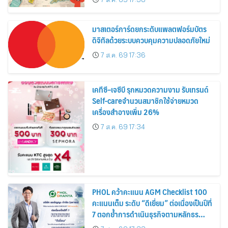
สิงหาคมนี้
มาสเตอร์การ์ดยกระดับแพลตฟอร์มบัตร
ดิจิทัลด้วยระบบควบคุมความปลอดภัยใหม่
7 ส.ค. 69 17:36
เคทีซี–เจซีบี รุกหมวดความงาม รับเทรนด์
Self-careจำนวนสมาชิกใช้จ่ายหมวด
เครื่องสำอางเพิ่ม 26%
7 ส.ค. 69 17:34
PHOL คว้าคะแนน AGM Checklist 100
คะแนนเต็ม ระดับ “ดีเยี่ยม” ต่อเนื่องเป็นปีที่
7 ตอกย้ำการดำเนินธุรกิจตามหลักธร
รมาภิบาล โปร่งใส สร้างความเชื่อมั่นผู้ถือ