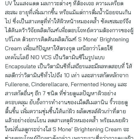
UV ในแสงแดด มลภาวะต่างๆ ที่ต้องเจอ ความเครียด
สะสม อายุที่เพิ่มมากขึ้น หรือแม้แต่การดื่มน้ำน้อยจนเกิน
ไป ซึ่งเป็นสาเหตุที่ทำให้ผิวหน้าหมองคล้ำ ซัคเซสมอร์จึง
ได้ค้นคว้าวิจัยผลิตภัณฑ์เพื่อตอบโจทย์ความต้องการของผู้
บริโภค ด้วยการคิดค้นผลิตภัณฑ์ S Mone’ Brightening
Cream เพื่อแก้ปัญหาให้ตรงจุด เหนือกว่าโดยใช้
เทคโนโลยี NIO VCS เป็นวิตามินซีในรูปแบบ
Encapsulate เป็นวิตามินซีที่เสถียรและมีผลทดสอบที่ ให้
ผลดีกว่าวิตามินซีทั่วไปถึง 10 เท่า และสารสกัดหลักจาก
Fullerene, Cinderellacare, Fermented Honey และ
สารสกัดอื่นๆ อีก 7 ชนิด ที่ช่วยดูแลปัญหาผิวอย่าง
ครอบคลุม ยับยั้งการทำงานของเม็ดสีเมลานิน ริ้วรอยดู
ตื้นขึ้น เพิ่มความชุ่มชื้นให้แก่ผิว ผลัดเซลล์ผิวเก่าที่ตาย
แล้วอย่างอ่อนโยน ลดสาเหตุผิวหมองคล้ำ พร้อมเผยผิว
ใหม่ที่แลดูกระจ่างใส S Mone’ Brightening Cream จะ
ช่วยตอบโจทย์ปัญหาดังกล่าว เพราะเราเชื่อว่าการดูแลผิว