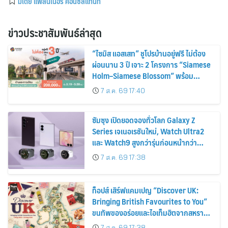
มีเดีย แพลนเนอร์ คอนซัลแทนท์
ข่าวประชาสัมพันธ์ล่าสุด
“ไซมิส แอสเสท” ชูโปรบ้านอยู่ฟรี ไม่ต้อง
ผ่อนนาน 3 ปี เจาะ 2 โครงการ “Siamese
Holm–Siamese Blossom” พร้อม
ส่วนลดและสิทธิพิเศษถึง 31 สิงหาคม
7 ส.ค. 69 17:40
2569
ซัมซุง เปิดยอดจองทั่วโลก Galaxy Z
Series เจเนอเรชันใหม่, Watch Ultra2
และ Watch9 สูงกว่ารุ่นก่อนหน้ากว่า
30%
7 ส.ค. 69 17:38
ท็อปส์ เสิร์ฟแคมเปญ “Discover UK:
Bringing British Favourites to You”
ขนทัพของอร่อยและไอเท็มฮิตจากสหราช
อาณาจักร ส่งตรงถึงมือตั้งแต่วันนี้ – 18
7 ส.ค. 69 17:38