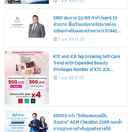
7 ส.ค. 69 17:33
หุ้น
SINO ประกาศ Q2/69 ทำกำไรสุทธิ 10
ล้านบาท ฟื้นตัวแกร่งจากไตรมาสก่อน
เตรียมจ่ายปันผลระหว่างกาล 0.014423
บาทต่อหุ้น ครึ่งปีหลังมุ่งเติบโตต่อเนื่อง
7 ส.ค. 69 17:33
KTC and JCB Tap Growing Self-Care
Trend with Expanded Beauty
Privileges Number of KTC JCB
Cardmembers Spending on
7 ส.ค. 69 17:30
Cosmetics Rises 26%
ADVICE คว้า “ดีเยี่ยมสมควรเป็น
ตัวอย่าง” AGM Checklist 2569 ตอกย้ำ
มาตรฐานการกำกับดูแลกิจการที่ดี