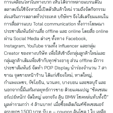
การเคลื่อนไหวในทางบวก เห็นได้จากหลายแบรนด์ใน
ตลาดเริ่มใช้จังหวะนี้เปิดตัวสินค้าใหม่ รวมถึงจัดกิจกรรม
ส่งเสริมการตลาดทั่วประเทศ บริษัทฯ จึงได้เตรียมแผนใน
การสื่อสารแบบ Total communication ทั้งการโฆษณา
ประชาสัมพันธ์ผ่านสื่อ offline และ online โดยสื่อ online
ผ่าน Social Media ต่างๆ ทั้งทาง Facebook,
Instagram, YouTube รวมทั้ง influencer และกลุ่ม
Creator ของทางบริษัท เพื่อให้เข้าถึงกลุ่มลูกค้าใหม่และ
กลุ่มลูกค้าเดิมเพื่อเข้ากับทุกช่วงอายุ ส่วน offline มีการ
ประชาสัมพันธ์ จัดทำ POP Display นำร่องจำนวน 7 สา
ขาณ จุดขายหน้าร้าน ได้แก่เชียงใหม่, หาดใหญ่,
กำแพงเพชร, รัชโยธิน, นวนคร, บางบอน และชลบุรี และ
นอกจากนี้มีเสริมกลยุทธ์การขาย ด้วยแคมเปญ “ซัคเซสม
อร์เปย์หนัก! จัดใหญ่ แจกจริง ลุ้น BMW โชคหล่นทับทั้งปี”
มูลค่ารวมกว่า 4 ล้านบาท! เมื่อซื้อผลิตภัณฑ์ซัคเซสมอร์
ครบทุกๆ 1,500 บาท รับ e – coupon ลุ้นโชค 1 ใบ เหลือ