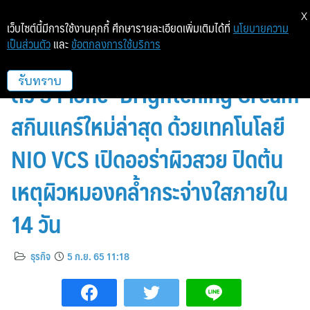
X
เว็บไซต์นี้มีการใช้งานคุกกี้ ศึกษารายละเอียดเพิ่มเติมได้ที่
นโยบายความ
เป็นส่วนตัว
และ
ข้อตกลงการใช้บริการ
ซัคเซสมอร์ ลุยตลาดความงามเปิด
ตัว S Mone’ Brightening Cream
รับทราบ
สกินแคร์ใหม่ล่าสุด ด้วยเทคโนโลยี
NIO VCS เปิดออร่าผิวสวย ปิดต้น
เหตุผิวหมองคล้ำกระจ่างใสภายใน
14 วัน
ธุรกิจ
5 ก.ย. 65 11:18