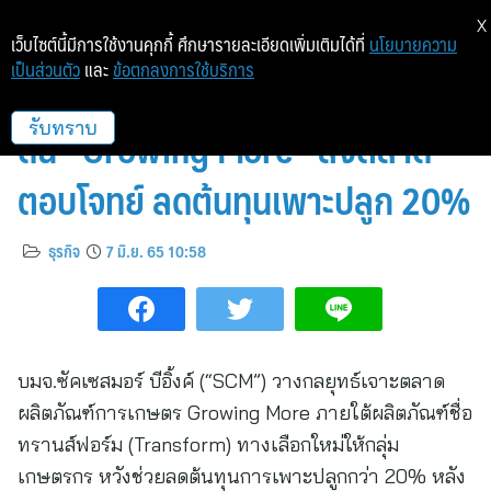
X
เว็บไซต์นี้มีการใช้งานคุกกี้ ศึกษารายละเอียดเพิ่มเติมได้ที่
นโยบายความ
เป็นส่วนตัว
และ
ข้อตกลงการใช้บริการ
“ซัคเซสมอร์” เจาะกลุ่มเกษตรกร
ดัน “Growing More” ลงตลาด –
รับทราบ
ตอบโจทย์ ลดต้นทุนเพาะปลูก 20%
ธุรกิจ
7 มิ.ย. 65 10:58
บมจ.ซัคเซสมอร์ บีอิ้งค์ (“SCM”) วางกลยุทธ์เจาะตลาด
ผลิตภัณฑ์การเกษตร Growing More ภายใต้ผลิตภัณฑ์ชื่อ
ทรานส์ฟอร์ม (Transform) ทางเลือกใหม่ให้กลุ่ม
เกษตรกร หวังช่วยลดต้นทุนการเพาะปลูกกว่า 20% หลัง