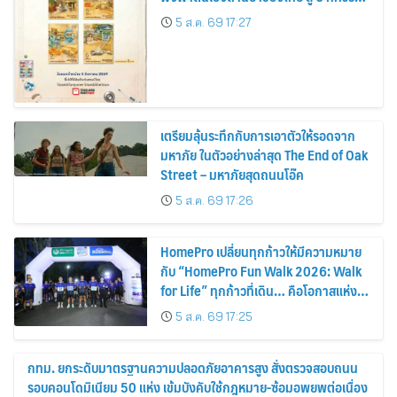
แห่งการพัฒนาสุขภาพคนไทย
5 ส.ค. 69 17:27
เตรียมลุ้นระทึกกับการเอาตัวให้รอดจาก
มหาภัย ในตัวอย่างล่าสุด The End of Oak
Street – มหาภัยสุดถนนโอ๊ค
5 ส.ค. 69 17:26
HomePro เปลี่ยนทุกก้าวให้มีความหมาย
กับ “HomePro Fun Walk 2026: Walk
for Life” ทุกก้าวที่เดิน… คือโอกาสแห่ง
การมีชีวิต
5 ส.ค. 69 17:25
กทม. ยกระดับมาตรฐานความปลอดภัยอาคารสูง สั่งตรวจสอบถนน
รอบคอนโดมิเนียม 50 แห่ง เข้มบังคับใช้กฎหมาย-ซ้อมอพยพต่อเนื่อง