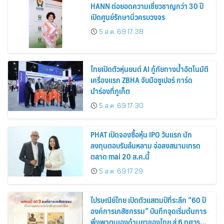
HANN ต่อยอดความเชี่ยวชาญกว่า 30 ปี
เปิดศูนย์รักษานิ่วครบวงจร
5 ส.ค. 69 17:38
ไทยเปิดตัวหุ่นยนต์ AI กู้ภัยทางน้ำอัตโนมัติ
เครื่องแรก ZBHA จับมือซูเปอร์ การ์ด
นำร่องที่ภูเก็ต
5 ส.ค. 69 17:30
PHAT เปิดจองซื้อหุ้น IPO วันแรก นัก
ลงทุนตอบรับล้นหลาม จ่อลงสนามเทรด
ตลาด mai 20 ส.ค.นี้
5 ส.ค. 69 17:29
ไปรษณีย์ไทย เปิดตัวแสตมป์ที่ระลึก “60 ปี
องค์การเภสัชกรรม” บันทึกจุดเริ่มต้นการ
พึ่งพาตนเองด้านยาของไทย สู่ 6 ทศวรรษ