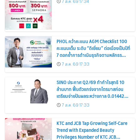
7 ส.ค. 69 17:34
PHOL คว้าคะแนน AGM Checklist 100
คะแนนเต็ม ระดับ “ดีเยี่ยม” ต่อเนื่องเป็นปีที่
7 ตอกย้ำการดำเนินธุรกิจตามหลักธร
รมาภิบาล โปร่งใส สร้างความเชื่อมั่นผู้ถือ
7 ส.ค. 69 17:33
หุ้น
SINO ประกาศ Q2/69 ทำกำไรสุทธิ 10
ล้านบาท ฟื้นตัวแกร่งจากไตรมาสก่อน
เตรียมจ่ายปันผลระหว่างกาล 0.014423
บาทต่อหุ้น ครึ่งปีหลังมุ่งเติบโตต่อเนื่อง
7 ส.ค. 69 17:33
KTC and JCB Tap Growing Self-Care
Trend with Expanded Beauty
Privileges Number of KTC JCB