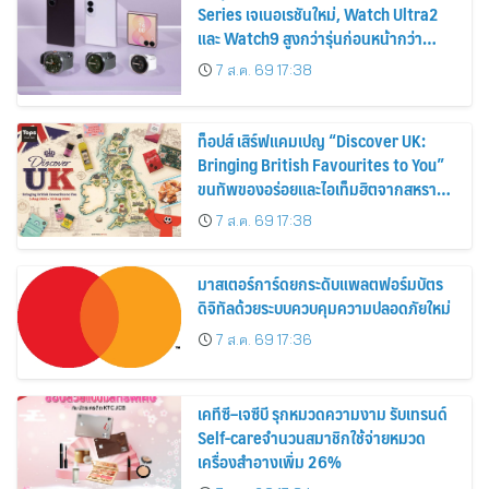
Series เจเนอเรชันใหม่, Watch Ultra2
และ Watch9 สูงกว่ารุ่นก่อนหน้ากว่า
30%
7 ส.ค. 69 17:38
ท็อปส์ เสิร์ฟแคมเปญ “Discover UK:
Bringing British Favourites to You”
ขนทัพของอร่อยและไอเท็มฮิตจากสหราช
อาณาจักร ส่งตรงถึงมือตั้งแต่วันนี้ – 18
7 ส.ค. 69 17:38
สิงหาคมนี้
มาสเตอร์การ์ดยกระดับแพลตฟอร์มบัตร
ดิจิทัลด้วยระบบควบคุมความปลอดภัยใหม่
7 ส.ค. 69 17:36
เคทีซี–เจซีบี รุกหมวดความงาม รับเทรนด์
Self-careจำนวนสมาชิกใช้จ่ายหมวด
เครื่องสำอางเพิ่ม 26%