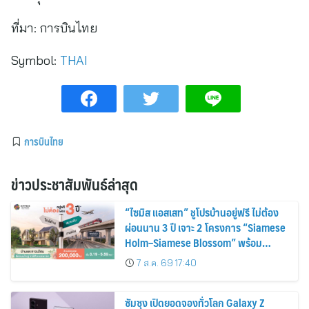
ที่มา:
การบินไทย
Symbol:
THAI
การบินไทย
ข่าวประชาสัมพันธ์ล่าสุด
“ไซมิส แอสเสท” ชูโปรบ้านอยู่ฟรี ไม่ต้อง
ผ่อนนาน 3 ปี เจาะ 2 โครงการ “Siamese
Holm–Siamese Blossom” พร้อม
ส่วนลดและสิทธิพิเศษถึง 31 สิงหาคม
7 ส.ค. 69 17:40
2569
ซัมซุง เปิดยอดจองทั่วโลก Galaxy Z