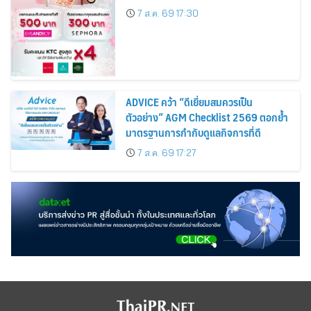
Cardmembers Spending on
7 ส.ค. 69 17:30
Cosmetics Rises 26%
ADVICE คว้า “ดีเยี่ยมสมควรเป็น
ตัวอย่าง” AGM Checklist 2569 ตอกย้ำ
มาตรฐานการกำกับดูแลกิจการที่ดี
7 ส.ค. 69 17:27