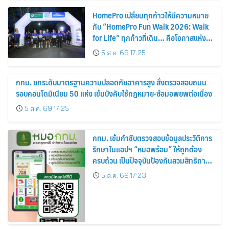
HomePro เปลี่ยนทุกก้าวให้มีความหมาย
กับ “HomePro Fun Walk 2026: Walk
for Life” ทุกก้าวที่เดิน… คือโอกาสแห่ง
การมีชีวิต
5 ส.ค. 69 17:25
กทม. ยกระดับมาตรฐานความปลอดภัยอาคารสูง สั่งตรวจสอบถนน
รอบคอนโดมิเนียม 50 แห่ง เข้มบังคับใช้กฎหมาย-ซ้อมอพยพต่อเนื่อง
5 ส.ค. 69 17:25
กทม. เข้มกำชับตรวจสอบข้อมูลประวัติการ
รักษาในแอปฯ “หมอพร้อม” ให้ถูกต้อง
ครบถ้วน เป็นปัจจุบันป้องกันสวมสิทธิการ
รักษา
5 ส.ค. 69 17:23