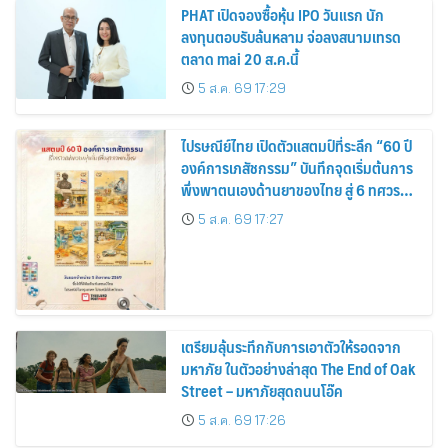
PHAT เปิดจองซื้อหุ้น IPO วันแรก นัก
ลงทุนตอบรับล้นหลาม จ่อลงสนามเทรด
ตลาด mai 20 ส.ค.นี้
5 ส.ค. 69 17:29
ไปรษณีย์ไทย เปิดตัวแสตมป์ที่ระลึก “60 ปี
องค์การเภสัชกรรม” บันทึกจุดเริ่มต้นการ
พึ่งพาตนเองด้านยาของไทย สู่ 6 ทศวรรษ
แห่งการพัฒนาสุขภาพคนไทย
5 ส.ค. 69 17:27
เตรียมลุ้นระทึกกับการเอาตัวให้รอดจาก
มหาภัย ในตัวอย่างล่าสุด The End of Oak
Street – มหาภัยสุดถนนโอ๊ค
5 ส.ค. 69 17:26