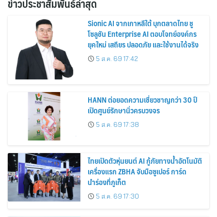
ข่าวประชาสัมพันธ์ล่าสุด
Sionic AI จากเกาหลีใต้ บุกตลาดไทย ชู
โซลูชัน Enterprise AI ตอบโจทย์องค์กร
ยุคใหม่ เสถียร ปลอดภัย และใช้งานได้จริง
5 ส.ค. 69 17:42
HANN ต่อยอดความเชี่ยวชาญกว่า 30 ปี
เปิดศูนย์รักษานิ่วครบวงจร
5 ส.ค. 69 17:38
ไทยเปิดตัวหุ่นยนต์ AI กู้ภัยทางน้ำอัตโนมัติ
เครื่องแรก ZBHA จับมือซูเปอร์ การ์ด
นำร่องที่ภูเก็ต
5 ส.ค. 69 17:30