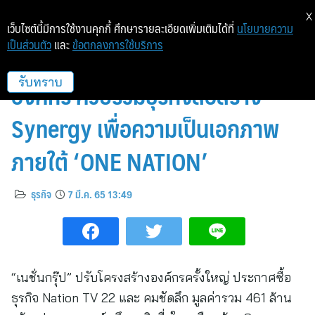
X
เว็บไซต์นี้มีการใช้งานคุกกี้ ศึกษารายละเอียดเพิ่มเติมได้ที่
นโยบายความ
เป็นส่วนตัว
และ
ข้อตกลงการใช้บริการ
ฉาย บุนนาค” ปรับโครงสร้าง
องค์กร ควบรวมธุรกิจสื่อสร้าง
รับทราบ
Synergy เพื่อความเป็นเอกภาพ
ภายใต้ ‘ONE NATION’
ธุรกิจ
7 มี.ค. 65 13:49
“เนชั่นกรุ๊ป” ปรับโครงสร้างองค์กรครั้งใหญ่ ประกาศซื้อ
ธุรกิจ Nation TV 22 และ คมชัดลึก มูลค่ารวม 461 ล้าน